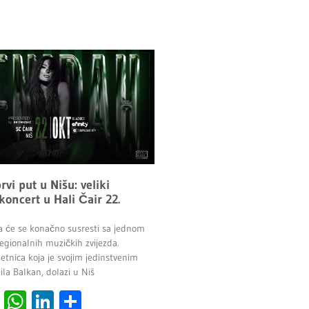
vi put u Nišu: veliki
 koncert u Hali Čair 22.
a će se konačno susresti sa jednom
egionalnih muzičkih zvijezda.
etnica koja je svojim jedinstvenim
la Balkan, dolazi u Niš
cebook
Viber
WhatsApp
LinkedIn
Share