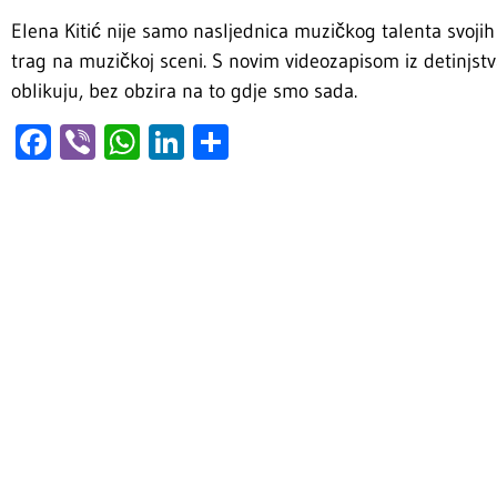
Elena Kitić nije samo nasljednica muzičkog talenta svojih r
trag na muzičkoj sceni. S novim videozapisom iz detinjstv
oblikuju, bez obzira na to gdje smo sada.
Facebook
Viber
WhatsApp
LinkedIn
Share