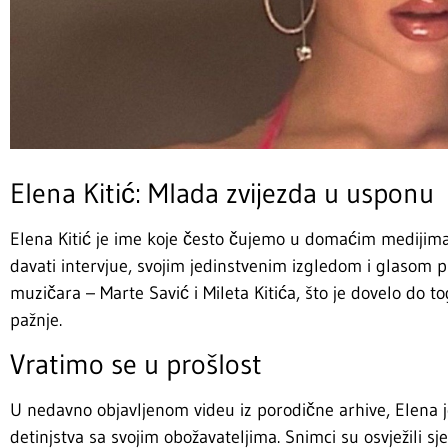
Elena Kitić: Mlada zvijezda u usponu
Elena Kitić je ime koje često čujemo u domaćim medijima.
davati intervjue, svojim jedinstvenim izgledom i glasom p
muzičara – Marte Savić i Mileta Kitića, što je dovelo do to
pažnje.
Vratimo se u prošlost
U nedavno objavljenom videu iz porodične arhive, Elena j
detinjstva sa svojim obožavateljima. Snimci su osvježili s