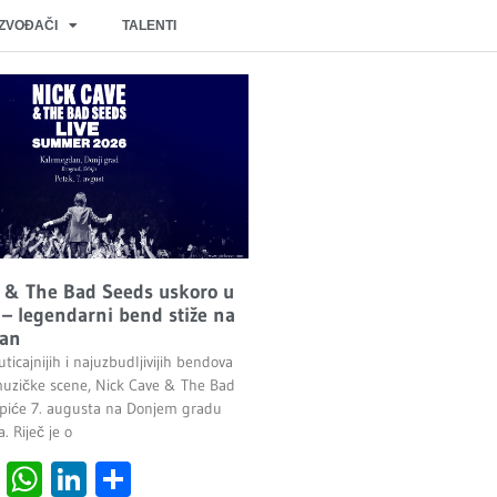
IZVOĐAČI
TALENTI
 & The Bad Seeds uskoro u
– legendarni bend stiže na
an
ticajnijih i najuzbudljivijih bendova
uzičke scene, Nick Cave & The Bad
piće 7. augusta na Donjem gradu
 Riječ je o
cebook
Viber
WhatsApp
LinkedIn
Share