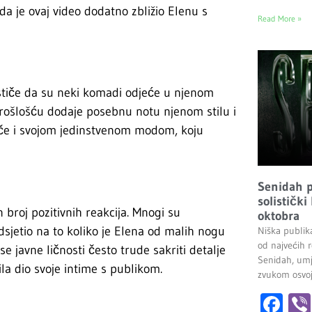
 da je ovaj video dodatno zbližio Elenu s
Read More »
 ističe da su neki komadi odjeće u njenom
rošlošću dodaje posebnu notu njenom stilu i
če i svojom jedinstvenom modom, koju
Senidah pr
solistički
 broj pozitivnih reakcija. Mnogi su
oktobra
dsjetio na to koliko je Elena od malih nogu
Niška publik
od najvećih r
 javne ličnosti često trude sakriti detalje
Senidah, umj
ila dio svoje intime s publikom.
zvukom osvoji
Fa