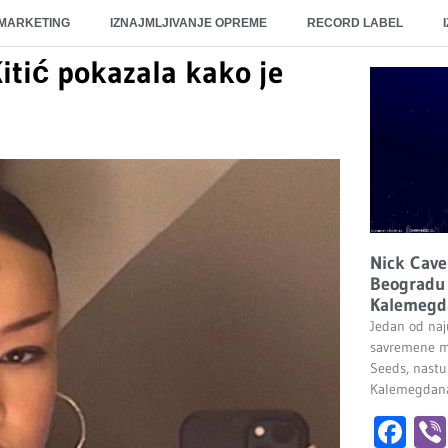
 MARKETING
IZNAJMLJIVANJE OPREME
RECORD LABEL
Kitić pokazala kako je
Nick Cave
Beogradu 
Kalemegd
Jedan od naju
savremene m
Seeds, nastu
Kalemegdana.
Fa