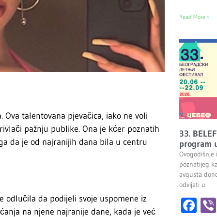
Read More »
 Ova talentovana pjevačica, iako ne voli
rivlači pažnju publike. Ona je kćer poznatih
33. BELEF
ga da je od najranijih dana bila u centru
program u
Ovogodišnje 
poznatijeg k
avgusta dono
odvijati u
e odlučila da podijeli svoje uspomene iz
Fa
jećanja na njene najranije dane, kada je već