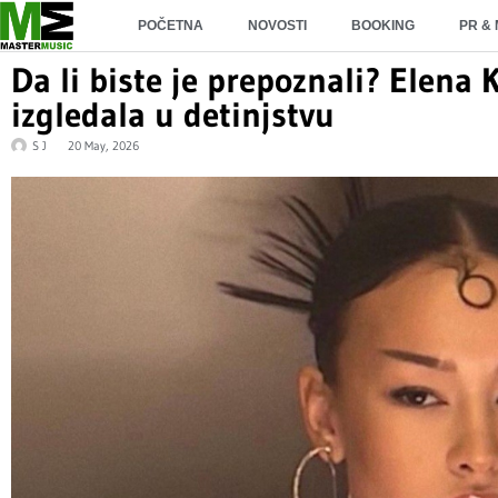
POČETNA
NOVOSTI
BOOKING
PR &
Da li biste je prepoznali? Elena 
izgledala u detinjstvu
S J
20 May, 2026