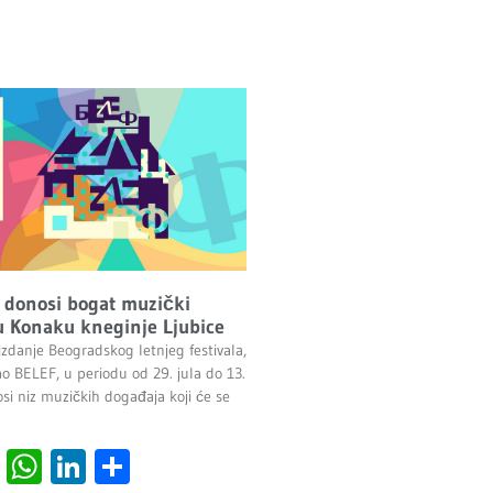
 donosi bogat muzički
 Konaku kneginje Ljubice
izdanje Beogradskog letnjeg festivala,
ao BELEF, u periodu od 29. jula do 13.
si niz muzičkih događaja koji će se
cebook
Viber
WhatsApp
LinkedIn
Share