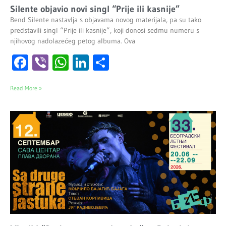
Silente objavio novi singl “Prije ili kasnije”
Bend Silente nastavlja s objavama novog materijala, pa su tako
predstavili singl “Prije ili kasnije”, koji donosi sedmu numeru s
njihovog nadolazećeg petog albuma. Ova
Facebook
Viber
WhatsApp
LinkedIn
Share
Read More »