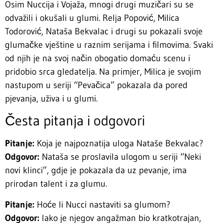
Osim Nuccija i Vojaža, mnogi drugi muzičari su se
odvažili i okušali u glumi. Relja Popović, Milica
Todorović, Nataša Bekvalac i drugi su pokazali svoje
glumačke vještine u raznim serijama i filmovima. Svaki
od njih je na svoj način obogatio domaću scenu i
pridobio srca gledatelja. Na primjer, Milica je svojim
nastupom u seriji “Pevačica” pokazala da pored
pjevanja, uživa i u glumi.
Česta pitanja i odgovori
Pitanje:
Koja je najpoznatija uloga Nataše Bekvalac?
Odgovor:
Nataša se proslavila ulogom u seriji “Neki
novi klinci”, gdje je pokazala da uz pevanje, ima
prirodan talent i za glumu.
Pitanje:
Hoće li Nucci nastaviti sa glumom?
Odgovor:
Iako je njegov angažman bio kratkotrajan,