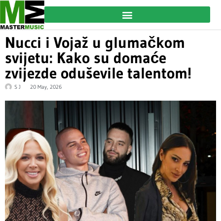
Nucci i Vojaž u glumačkom
svijetu: Kako su domaće
zvijezde oduševile talentom!
S J
20 May, 2026