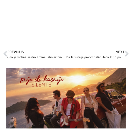
PREVIOUS
NEXT
Ona je rođena sestra Emine Jahović: Sabina se bavi ozbiljnim zanimanjem, a evo kako izgleda – fanovi tvrde da su kao bliznakinje! (FOTO)
Da li biste je prepoznali? Elena Kitić pokazala kako je izgledala u detinjstvu