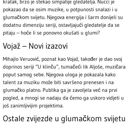
kratak, brzo je stekao simpatije gledatelja. Nucci je
pokazao da se osim muzike, u potpunosti snalazi i u
glumačkom svijetu. Njegova energija i šarm donijeli su
dodatnu dimenziju seriji, ostavljajući gledatelje da se
pitaju – hoće li se ponovno okušati u glumi?
Vojaž – Novi izazovi
Mihajlo Veruović, poznat kao Vojaž, također je dao svoj
doprinos seriji “U klinču”, tumačeći lik Aljoše, muzičara
poput samog sebe. Njegova uloga je pokazala kako
talent za muziku može biti savršeno prenesen i na
glumačko platno. Publika ga je zavoljela već na prvi
pogled, a mnogi se nadaju da ćemo ga uskoro vidjeti u
još zanimljivijim projektima.
Ostale zvijezde u glumačkom svijetu