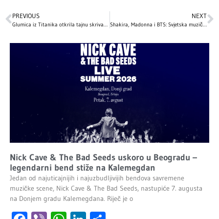
PREVIOUS
NEXT
Glumica iz Titanika otkrila tajnu skrivanu decenijama: OVA scena je izbačena iz filma nakon što je naišla na užasnute reakcije
Shakira, Madonna i BTS: Svjetska muzička senzacija na poluvremenu finala Svjetskog Kupa
Nick Cave & The Bad Seeds uskoro u Beogradu –
legendarni bend stiže na Kalemegdan
Jedan od najuticajnijih i najuzbudljivijih bendova savremene
muzičke scene, Nick Cave & The Bad Seeds, nastupiće 7. augusta
na Donjem gradu Kalemegdana. Riječ je o