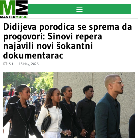
Didijeva porodica se sprema da
progovori: Sinovi repera
najavili novi šokantni
dokumentarac
S J
15 May, 2026