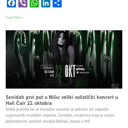
Facebook
Viber
WhatsApp
LinkedIn
Share
Read More »
Senidah prvi put u Nišu: veliki solistički koncert u
Hali Čair 22. oktobra
Niška publika će se konačno susresti sa jednom od najvećih
regionalnih muzičkih zvijezda. Senidah, umjetnica koja je svojim
jedinstvenim zvukom osvojila Balkan, dolazi u Niš