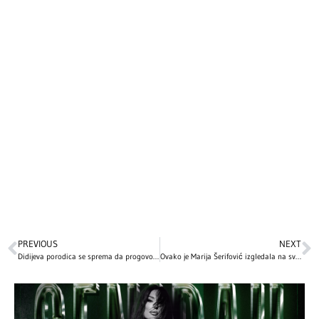
PREVIOUS
NEXT
Didijeva porodica se sprema da progovori: Sinovi repera najavili novi šokantni dokumentarac
Ovako je Marija Šerifović izgledala na svojoj prvoj Beoviziji pre 20 godina! Imala je potpuno drugačiji imidž, mnogi tvrde da je neprepoznatljiva! (VIDEO)