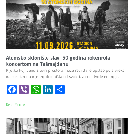
Atomsko sklonište slavi 50 godina rokenrola
koncertom na Tašmajdanu
Rijetko koji bend s ovih prostora može reći da je opstao pola vijeka
na sceni, а da nije izgubio ništa od svoje izvorne, tvrde energije.
Facebook
Viber
WhatsApp
LinkedIn
Share
Read More »