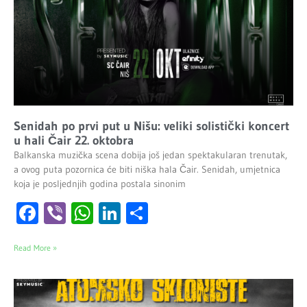
Senidah po prvi put u Nišu: veliki solistički koncert
u hali Čair 22. oktobra
Balkanska muzička scena dobija još jedan spektakularan trenutak,
a ovog puta pozornica će biti niška hala Čair. Senidah, umjetnica
koja je posljednjih godina postala sinonim
Facebook
Viber
WhatsApp
LinkedIn
Share
Read More »