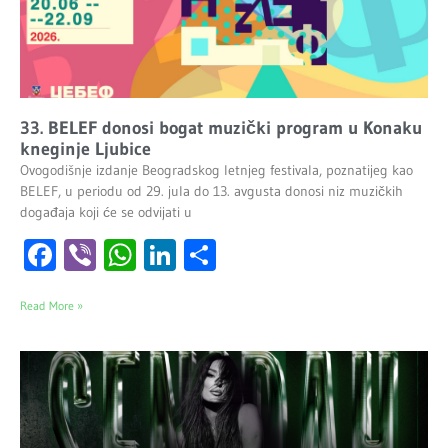
33. BELEF donosi bogat muzički program u Konaku
kneginje Ljubice
Ovogodišnje izdanje Beogradskog letnjeg festivala, poznatijeg kao
BELEF, u periodu od 29. jula do 13. avgusta donosi niz muzičkih
događaja koji će se odvijati u
Facebook
Viber
WhatsApp
LinkedIn
Share
Read More »