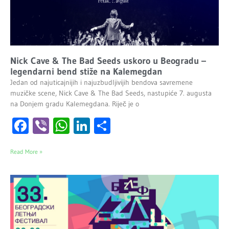
Nick Cave & The Bad Seeds uskoro u Beogradu –
legendarni bend stiže na Kalemegdan
Jedan od najuticajnijih i najuzbudljivijih bendova savremene
muzičke scene, Nick Cave & The Bad Seeds, nastupiće 7. augusta
na Donjem gradu Kalemegdana. Riječ je o
Facebook
Viber
WhatsApp
LinkedIn
Share
Read More »