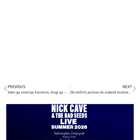
PREVIOUS
NEXT
Jedni ga smatraju klasikom, drugi ga – ne podnose! Zašto „Love Actually“ važi za najomraženiji praznični film?
Od običnih poslova do zvijezda društvenih mreža: Kako su naši influenseri započeli svoje karijere