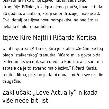
plakatima kako bi joj izjavio ljubav, sada zvuči
drugačije. Eđiofor, koji igra njenog muža, imao je tada
26 godina, a Linkoln, koji ji se pridružuje, imao je 30.
Ovaj detalj prelijeva novu perspektivu na ono što se
nekada činilo romantičnim.
Izjave Kire Najtli i Ričarda Kertisa
U intervjuu za LA Times, Kira je istakla: „Sećam se tog
blago ‘stalkerskog’ trenutka. Ričard mi je govorio da
izgledam jezivo dok sam gledala Endrua, a ja sam mu
šaptala da je to stvarno malo jezivo.“ Ričard Kertis,
reditelj filma, priznao je da bi danas možda sve uradio
drugačije.
Zaključak: „Love Actually“ nikada
više neće biti isti