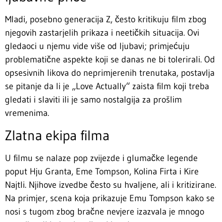
Mladi, posebno generacija Z, često kritikuju film zbog
njegovih zastarjelih prikaza i neetičkih situacija. Ovi
gledaoci u njemu vide više od ljubavi; primjećuju
problematične aspekte koji se danas ne bi tolerirali. Od
opsesivnih likova do neprimjerenih trenutaka, postavlja
se pitanje da li je „Love Actually“ zaista film koji treba
gledati i slaviti ili je samo nostalgija za prošlim
vremenima.
Zlatna ekipa filma
U filmu se nalaze pop zvijezde i glumačke legende
poput Hju Granta, Eme Tompson, Kolina Firta i Kire
Najtli. Njihove izvedbe često su hvaljene, ali i kritizirane.
Na primjer, scena koja prikazuje Emu Tompson kako se
nosi s tugom zbog bračne nevjere izazvala je mnogo