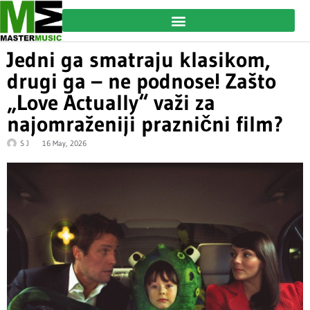
Jedni ga smatraju klasikom,
drugi ga – ne podnose! Zašto
„Love Actually“ važi za
najomraženiji praznični film?
S J
16 May, 2026