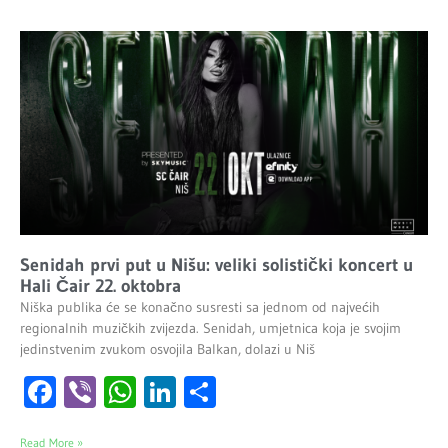
Senidah prvi put u Nišu: veliki solistički koncert u
Hali Čair 22. oktobra
Niška publika će se konačno susresti sa jednom od najvećih
regionalnih muzičkih zvijezda. Senidah, umjetnica koja je svojim
jedinstvenim zvukom osvojila Balkan, dolazi u Niš
Facebook
Viber
WhatsApp
LinkedIn
Share
Read More »