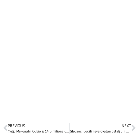
PREVIOUS
NEXT
Metju Mekonahi: Odbio je 14,5 miliona dolara i spasio svoju karijeru
Gledaoci uočili neverovatan detalj u filmu „Love Actually“ – nakon ovog saznanja ovaj božićni klasik gledaćete potpuno drugim očima!