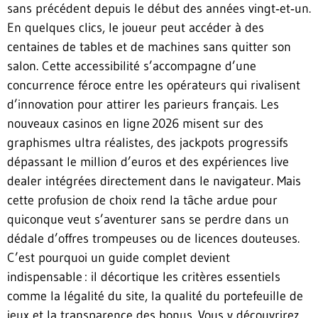
sans précédent depuis le début des années vingt‑et‑un.
En quelques clics, le joueur peut accéder à des
centaines de tables et de machines sans quitter son
salon. Cette accessibilité s’accompagne d’une
concurrence féroce entre les opérateurs qui rivalisent
d’innovation pour attirer les parieurs français. Les
nouveaux casinos en ligne 2026 misent sur des
graphismes ultra réalistes, des jackpots progressifs
dépassant le million d’euros et des expériences live
dealer intégrées directement dans le navigateur. Mais
cette profusion de choix rend la tâche ardue pour
quiconque veut s’aventurer sans se perdre dans un
dédale d’offres trompeuses ou de licences douteuses.
C’est pourquoi un guide complet devient
indispensable : il décortique les critères essentiels
comme la légalité du site, la qualité du portefeuille de
jeux et la transparence des bonus. Vous y découvrirez