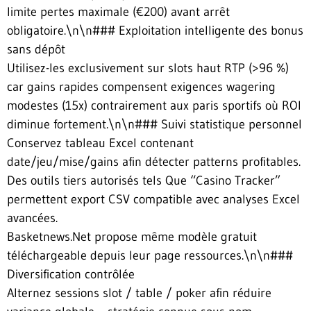
limite pertes maximale (€200) avant arrêt
obligatoire.\n\n### Exploitation intelligente des bonus
sans dépôt
Utilisez-les exclusivement sur slots haut RTP (>96 %)
car gains rapides compensent exigences wagering
modestes (15x) contrairement aux paris sportifs où ROI
diminue fortement.\n\n### Suivi statistique personnel
Conservez tableau Excel contenant
date/jeu/mise/gains afin détecter patterns profitables.
Des outils tiers autorisés tels Que “Casino Tracker”
permettent export CSV compatible avec analyses Excel
avancées.
Basketnews.Net propose même modèle gratuit
téléchargeable depuis leur page ressources.\n\n###
Diversification contrôlée
Alternez sessions slot / table / poker afin réduire