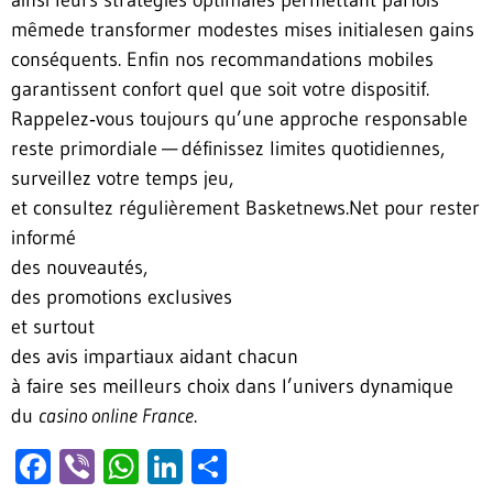
mêmede transformer modestes mises initiales​en gains
conséquents.​ Enfin nos recommandations mobiles
garantissent confort quel que soit votre dispositif.​
Rappelez‑vous toujours qu’une approche responsable
reste primordiale — définissez limites quotidiennes,
surveillez votre temps jeu,
et consultez régulièrement Basketnews.Net pour rester
informé
des nouveautés,
des promotions exclusives
et surtout
des avis impartiaux aidant chacun
à faire ses meilleurs choix dans l’univers dynamique
du
casino online France
.
Facebook
Viber
WhatsApp
LinkedIn
Share