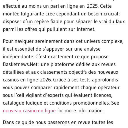
effectué au moins un pari en ligne en 2025. Cette
montée fulgurante crée cependant un besoin crucial :
disposer d’un repère fiable pour séparer le vrai du faux
parmi les offres qui pullulent sur internet.
Pour naviguer sereinement dans cet univers complexe,
il est essentiel de s’appuyer sur une analyse
indépendante. C’est exactement ce que propose
Basketnews.Net : une plateforme dédiée aux revues
détaillées et aux classements objectifs des nouveaux
casinos en ligne 2026. Grâce à ses tests approfondis
vous pouvez comparer rapidement chaque opérateur
sous l’œil vigilant d’experts qui évaluent licences,
catalogue ludique et conditions promotionnelles. See
nouveau casino en ligne
for more information.
Dans ce guide nous passerons en revue toutes les