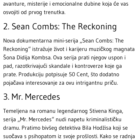
avanture, misterije i emocionalne dubine koja će vas
osvojiti od prvog trenutka.
2. Sean Combs: The Reckoning
Nova dokumentarna mini-serija „Sean Combs: The
Reckoning“ istražuje život i karijeru muzičkog magnata
Šona Didija Kombsa. Ova serija prati njegov uspon i
pad, razotkrivajući skandale i kontroverze koje ga
prate. Produkciju potpisuje 50 Cent, što dodatno
pojačava interesovanje za ovu intrigantnu priču.
3. Mr. Mercedes
Temeljena na romanu legendarnog Stivena Kinga,
serija „Mr. Mercedes“ nudi napetu kriminalističku
dramu. Pratimo bivšeg detektiva Bila Hodžisa koji se
suočava s psihopatom iz svoje prošlosti. Kako se radnja