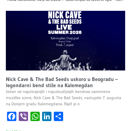
Nick Cave & The Bad Seeds uskoro u Beogradu –
legendarni bend stiže na Kalemegdan
Jedan od najuticajnijih i najuzbudljivijih bendova savremene
muzičke scene, Nick Cave & The Bad Seeds, nastupiće 7. augusta
na Donjem gradu Kalemegdana. Riječ je o
Facebook
Viber
WhatsApp
LinkedIn
Share