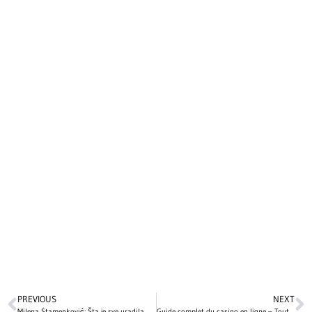
PREVIOUS
NEXT
Milena Stamenković: Šta je sve uradila na sebi? Priznanja nove djevojke Bake Praseta
Guide complet du casino en ligne – Tout ce que vous devez savoir avant de jouer