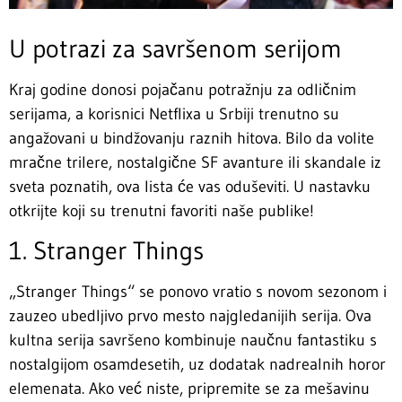
U potrazi za savršenom serijom
Kraj godine donosi pojačanu potražnju za odličnim
serijama, a korisnici Netflixa u Srbiji trenutno su
angažovani u bindžovanju raznih hitova. Bilo da volite
mračne trilere, nostalgične SF avanture ili skandale iz
sveta poznatih, ova lista će vas oduševiti. U nastavku
otkrijte koji su trenutni favoriti naše publike!
1. Stranger Things
„Stranger Things“ se ponovo vratio s novom sezonom i
zauzeo ubedljivo prvo mesto najgledanijih serija. Ova
kultna serija savršeno kombinuje naučnu fantastiku s
nostalgijom osamdesetih, uz dodatak nadrealnih horor
elemenata. Ako već niste, pripremite se za mešavinu