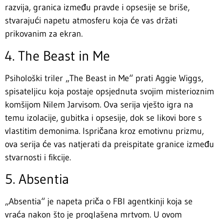
razvija, granica između pravde i opsesije se briše,
stvarajući napetu atmosferu koja će vas držati
prikovanim za ekran.
4. The Beast in Me
Psihološki triler „The Beast in Me“ prati Aggie Wiggs,
spisateljicu koja postaje opsjednuta svojim misterioznim
komšijom Nilem Jarvisom. Ova serija vješto igra na
temu izolacije, gubitka i opsesije, dok se likovi bore s
vlastitim demonima. Ispričana kroz emotivnu prizmu,
ova serija će vas natjerati da preispitate granice između
stvarnosti i fikcije.
5. Absentia
„Absentia“ je napeta priča o FBI agentkinji koja se
vraća nakon što je proglašena mrtvom. U ovom