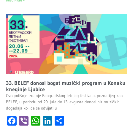
Read More »
33. BELEF donosi bogat muzički program u Konaku
kneginje Ljubice
Ovogodišnje izdanje Beogradskog letnjeg festivala, poznatijeg kao
BELEF, u periodu od 29. jula do 13. avgusta donosi niz muzičkih
događaja koji će se odvijati u
Facebook
Viber
WhatsApp
LinkedIn
Share