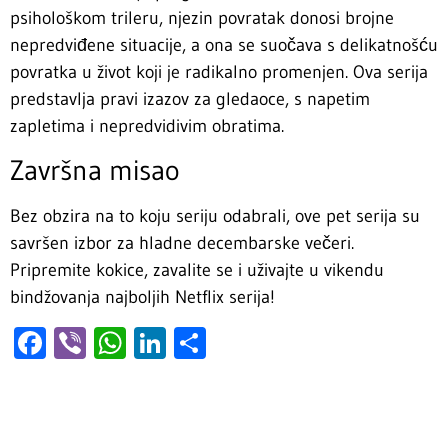
psihološkom trileru, njezin povratak donosi brojne
nepredviđene situacije, a ona se suočava s delikatnošću
povratka u život koji je radikalno promenjen. Ova serija
predstavlja pravi izazov za gledaoce, s napetim
zapletima i nepredvidivim obratima.
Završna misao
Bez obzira na to koju seriju odabrali, ove pet serija su
savršen izbor za hladne decembarske večeri.
Pripremite kokice, zavalite se i uživajte u vikendu
bindžovanja najboljih Netflix serija!
Facebook
Viber
WhatsApp
LinkedIn
Share