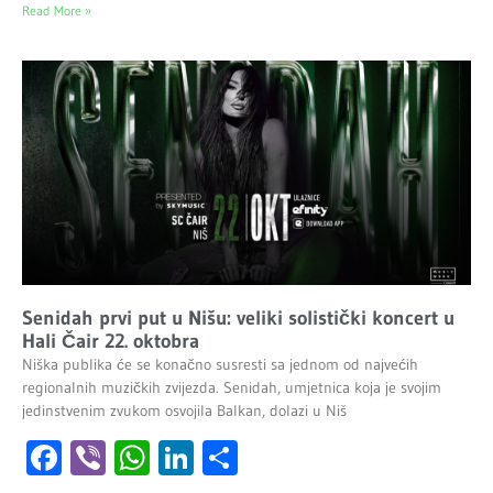
Read More »
Senidah prvi put u Nišu: veliki solistički koncert u
Hali Čair 22. oktobra
Niška publika će se konačno susresti sa jednom od najvećih
regionalnih muzičkih zvijezda. Senidah, umjetnica koja je svojim
jedinstvenim zvukom osvojila Balkan, dolazi u Niš
Facebook
Viber
WhatsApp
LinkedIn
Share