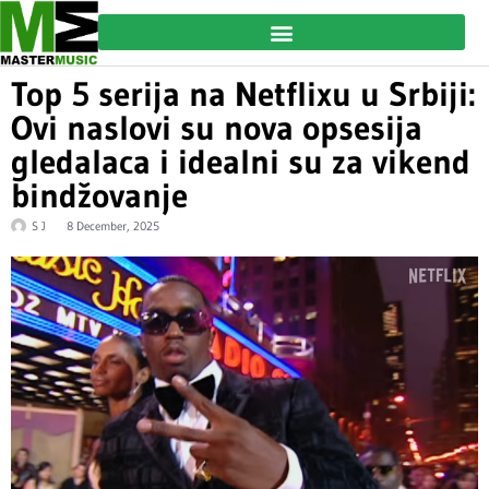
Top 5 serija na Netflixu u Srbiji:
Ovi naslovi su nova opsesija
gledalaca i idealni su za vikend
bindžovanje
S J
8 December, 2025