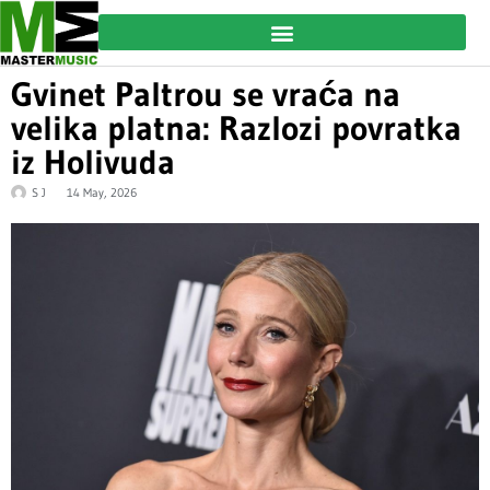
Gvinet Paltrou se vraća na
velika platna: Razlozi povratka
iz Holivuda
S J
14 May, 2026