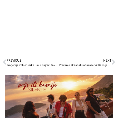
PREVIOUS
NEXT
Tragedija influenserke Emili Kajzer: Kako se porodica nosi s gubitkom i optužbama
Prevare i skandali influenserki: Kako je Kjara Feranji obmanula javnost?