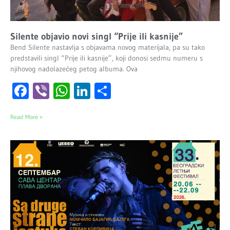
Silente objavio novi singl “Prije ili kasnije”
Bend Silente nastavlja s objavama novog materijala, pa su tako
predstavili singl “Prije ili kasnije”, koji donosi sedmu numeru s
njihovog nadolazećeg petog albuma. Ova
Facebook
Viber
WhatsApp
LinkedIn
Share
Read More »