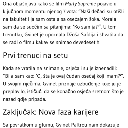
Ona objašnjava kako se film
Marty Supreme
pojavio u
ključnom momentu njenog života: “Naši dečaci su otišli
na fakultet i ja sam ostala sa osećajem šoka. Morala
sam da se suočim sa pitanjima: ‘Ko sam ja?'”. U tom
trenutku, Gvinet je upoznala Džoša Safdija i shvatila da
se radi o filmu kakav se snimao devedesetih.
Prvi trenuci na setu
Kada se vratila na snimanje, osjećaji su je iznenadili:
“Bila sam kao: ‘O, šta je ovaj čudan osećaj koji imam?'”.
U svojim riječima, Gvinet priznaje uzbuđenje koje ju je
preplavilo, ističući da se konačno osjeća sretnom što je
nazad gdje pripada.
Zaključak: Nova faza karijere
Sa povratkom u glumu, Gvinet Paltrou nam dokazuje