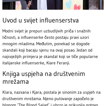
Uvod u svijet influenserstva
Modni svijet je prepun uzbudljivih priča i snažnih
ličnosti, a influenserke često postaju pravi uzori
mnogim mladima. Međutim, ponekad se dogode
skandali koji bacaju sjenu na ovaj posao. Jedan od
najsvježijih primjera je skandal koji se tiče popularne
italijanske influenserke, Kiare Feranji.
Knjiga uspjeha na društvenim
mrežama
Klara, nazvana i Kjara, postala je sinonim za uspjeh na
društvenim mrežama. Njeno putovanje započelo je
blogom ‘The Blond Salad’ i ubrzo je prikupila gotovo