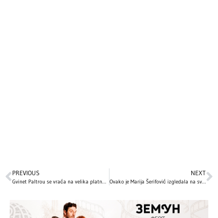
PREVIOUS
NEXT
Gvinet Paltrou se vraća na velika platna: Razlozi povratka iz Holivuda
Ovako je Marija Šerifović izgledala na svojoj prvoj Beoviziji pre 20 godina! Imala je potpuno drugačiji imidž, mnogi tvrde da je neprepoznatljiva! (VIDEO)