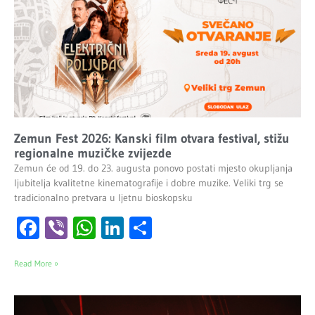
Zemun Fest 2026: Kanski film otvara festival, stižu
regionalne muzičke zvijezde
Zemun će od 19. do 23. augusta ponovo postati mjesto okupljanja
ljubitelja kvalitetne kinematografije i dobre muzike. Veliki trg se
tradicionalno pretvara u ljetnu bioskopsku
Facebook
Viber
WhatsApp
LinkedIn
Share
Read More »