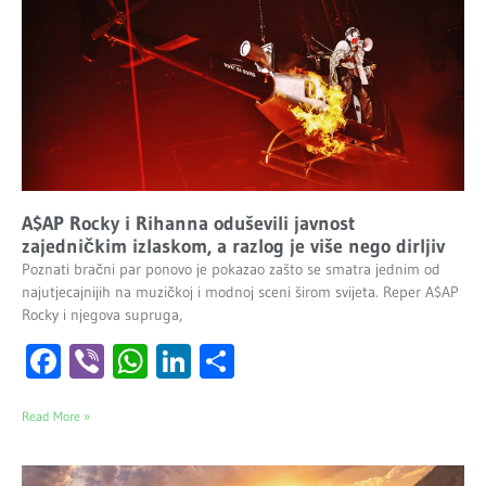
A$AP Rocky i Rihanna oduševili javnost
zajedničkim izlaskom, a razlog je više nego dirljiv
Poznati bračni par ponovo je pokazao zašto se smatra jednim od
najutjecajnijih na muzičkoj i modnoj sceni širom svijeta. Reper A$AP
Rocky i njegova supruga,
Facebook
Viber
WhatsApp
LinkedIn
Share
Read More »