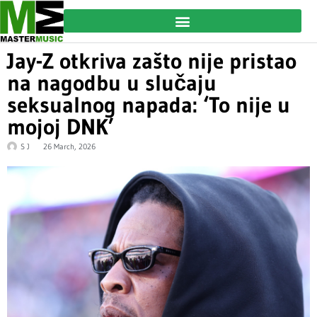
Jay-Z otkriva zašto nije pristao
na nagodbu u slučaju
seksualnog napada: ‘To nije u
mojoj DNK’
S J
26 March, 2026