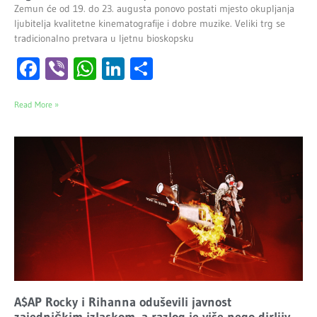
Zemun će od 19. do 23. augusta ponovo postati mjesto okupljanja
ljubitelja kvalitetne kinematografije i dobre muzike. Veliki trg se
tradicionalno pretvara u ljetnu bioskopsku
Facebook
Viber
WhatsApp
LinkedIn
Share
Read More »
A$AP Rocky i Rihanna oduševili javnost
zajedničkim izlaskom, a razlog je više nego dirljiv