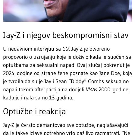
Jay-Z i njegov beskompromisni stav
U nedavnom intervjuu sa
GQ
, Jay-Z je otvoreno
progovorio o uzrujanju koje je doživio kada je suočen sa
optužbama za seksualni napad. Ovaj slučaj pokrenut je
2024. godine od strane žene poznate kao Jane Doe, koja
je tvrdila da su je Jay i Sean “Diddy” Combs seksualno
napali tokom afterpartija na dodjeli
VMAs
2000. godine,
kada je imala samo 13 godina.
Optužbe i reakcija
Jay-Z je čvrsto demantovao sve optužbe, naglašavajući
da je takve izjave potrebno vrlo pažljivo razmatrati. “Ne