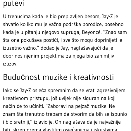
putevi
U trenucima kada je bio preplavljen besom, Jay-Z je
shvatio koliko mu je važna podrška porodice, posebno
kada je u pitanju njegovo supruga, Beyoncé. “Znao sam
šta ona pokušava postići, i sve što mogu doprinijeti je
izuzetno važno,” dodao je Jay, naglašavajući da je
doprinos njenim projektima za njega bio zanimljiv
izazov.
Budućnost muzike i kreativnosti
Iako se Jay-Z osjeća spremnim da se vrati agresivnijem
kreativnom pristupu, još uvijek nije siguran na koji
način će to učiniti. “Zaboravi na pejzaž muzike. Ne
znam šta trenutno trebam da stvorim da bih se ispunio
i bio sretniji,” izjavio je. On naglašava da je najvažnije
biti iskren prema vlastitim osjećanjima i iskustvima.