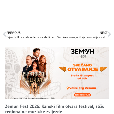
PREVIOUS
NEXT
Tejlor Svift očarala radnike na stadionu fenomenalnim božićnim gestom
Savršena novogodišnja dekoracija u vašem domu: 10 jednostavnih ideja kako da uredite svoj prostor sa malo novca
Zemun Fest 2026: Kanski film otvara festival, stižu
regionalne muzičke zvijezde