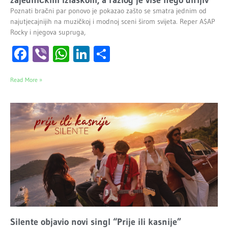
Poznati bračni par ponovo je pokazao zašto se smatra jednim od
najutjecajnijih na muzičkoj i modnoj sceni širom svijeta. Reper A$AP
Rocky i njegova supruga,
Facebook
Viber
WhatsApp
LinkedIn
Share
Read More »
Silente objavio novi singl “Prije ili kasnije”