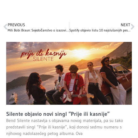
PREVIOUS
NEXT
Mili Bobi Braun: Svjedočanstvo o izazovima djetinjstva u Holivudu
Spotify objavio listu 10 najslušanijih pesama u istoriji – jedna je proglašena najboljom pesmom svih vremena!
Silente objavio novi singl “Prije ili kasnije”
Bend Silente nastavlja s objavama novog materijala, pa su tako
predstavili singl “Prije ili kasnije”, koji donosi sedmu numeru s
njihovog nadolazećeg petog albuma. Ova