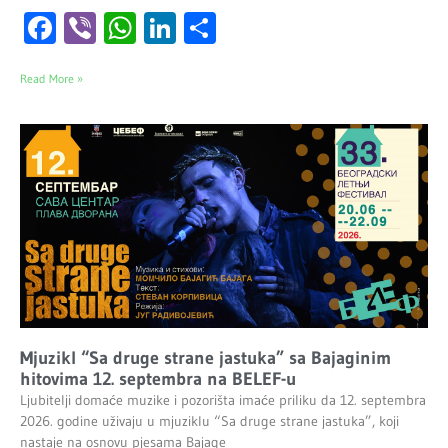
Facebook
Viber
WhatsApp
LinkedIn
Share
Read More »
Mjuzikl “Sa druge strane jastuka” sa Bajaginim
hitovima 12. septembra na BELEF-u
Ljubitelji domaće muzike i pozorišta imaće priliku da 12. septembra
2026. godine uživaju u mjuziklu “Sa druge strane jastuka”, koji
nastaje na osnovu pjesama Bajage