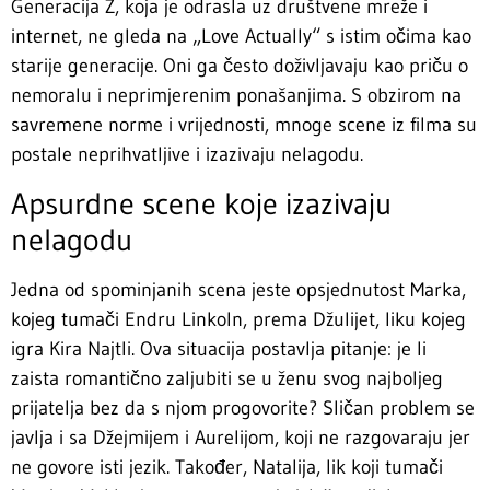
Generacija Z, koja je odrasla uz društvene mreže i
internet, ne gleda na „Love Actually“ s istim očima kao
starije generacije. Oni ga često doživljavaju kao priču o
nemoralu i neprimjerenim ponašanjima. S obzirom na
savremene norme i vrijednosti, mnoge scene iz filma su
postale neprihvatljive i izazivaju nelagodu.
Apsurdne scene koje izazivaju
nelagodu
Jedna od spominjanih scena jeste opsjednutost Marka,
kojeg tumači Endru Linkoln, prema Džulijet, liku kojeg
igra Kira Najtli. Ova situacija postavlja pitanje: je li
zaista romantično zaljubiti se u ženu svog najboljeg
prijatelja bez da s njom progovorite? Sličan problem se
javlja i sa Džejmijem i Aurelijom, koji ne razgovaraju jer
ne govore isti jezik. Također, Natalija, lik koji tumači