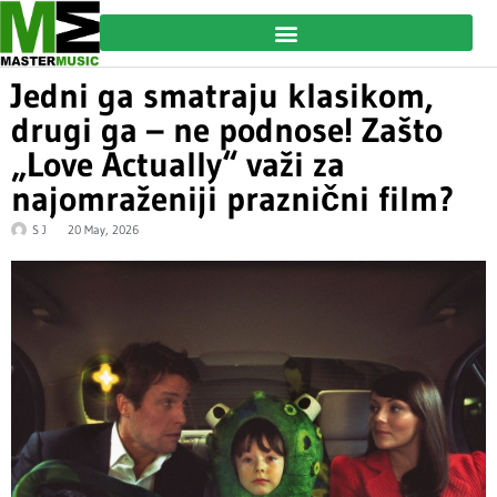
Jedni ga smatraju klasikom,
drugi ga – ne podnose! Zašto
„Love Actually“ važi za
najomraženiji praznični film?
S J
20 May, 2026