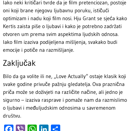
Iako neki kritičari tvrde da je film pretenciozan, postoje
oni koji brane njegovu ljubavnu poruku, ističući
optimizam i nadu koji film nosi. Hju Grant se sjeća kako
Kertis zaista piše o ljubavi i kako je potrebno zadržati
otvoren um prema svim aspektima ljudskih odnosa.
Iako film izaziva podijeljena mišljenja, svakako budi
emocije i potiče na razmišljanje.
Zaključak
Bilo da ga volite ili ne, „Love Actually“ ostaje klasik koji
svake godine privuče pažnju gledatelja. Ova praznična
priča može se doživjeti na različite načine, ali jedno je
sigurno – izaziva rasprave i pomaže nam da razmislimo
o ljubavi i međuljudskim odnosima u savremenom
društvu.
Facebook
Viber
WhatsApp
LinkedIn
Share