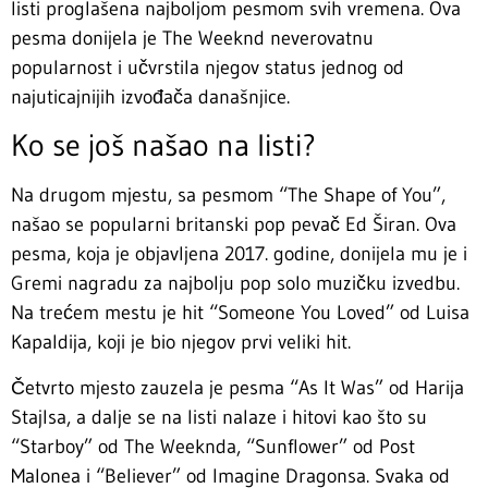
listi proglašena najboljom pesmom svih vremena. Ova
pesma donijela je The Weeknd neverovatnu
popularnost i učvrstila njegov status jednog od
najuticajnijih izvođača današnjice.
Ko se još našao na listi?
Na drugom mjestu, sa pesmom “The Shape of You”,
našao se popularni britanski pop pevač Ed Širan. Ova
pesma, koja je objavljena 2017. godine, donijela mu je i
Gremi nagradu za najbolju pop solo muzičku izvedbu.
Na trećem mestu je hit “Someone You Loved” od Luisa
Kapaldija, koji je bio njegov prvi veliki hit.
Četvrto mjesto zauzela je pesma “As It Was” od Harija
Stajlsa, a dalje se na listi nalaze i hitovi kao što su
“Starboy” od The Weeknda, “Sunflower” od Post
Malonea i “Believer” od Imagine Dragonsa. Svaka od