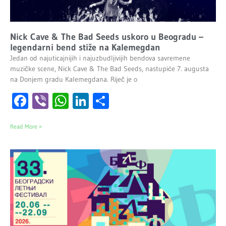
Nick Cave & The Bad Seeds uskoro u Beogradu –
legendarni bend stiže na Kalemegdan
Jedan od najuticajnijih i najuzbudljivijih bendova savremene
muzičke scene, Nick Cave & The Bad Seeds, nastupiće 7. augusta
na Donjem gradu Kalemegdana. Riječ je o
Facebook
Viber
WhatsApp
LinkedIn
Share
Read More »