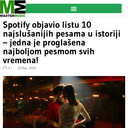
Spotify objavio listu 10
najslušanijih pesama u istoriji
– jedna je proglašena
najboljom pesmom svih
vremena!
S J
20 May, 2026