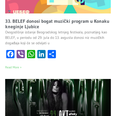
33. BELEF donosi bogat muzički program u Konaku
kneginje Ljubice
Ovogodišnje izdanje Beogradskog letnjeg festivala, poznatijeg kao
BELEF, u periodu od 29. jula do 13. avgusta donosi niz muzičkih
događaja koji će se odvijati u
Facebook
Viber
WhatsApp
LinkedIn
Share
Read More »