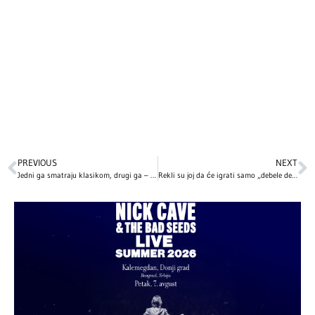
PREVIOUS
NEXT
Jedni ga smatraju klasikom, drugi ga – ne podnose! Zašto „Love Actually“ važi za najomraženiji praznični film?
Rekli su joj da će igrati samo „debele devojke“! Kejt Vinslet otkriva pritiske iz prošlosti