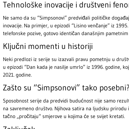
Tehnološke inovacije i društveni fen
Ne samo da su “Simpsonovi” predviđali političke događaje
inovacije. Na primjer, u epizodi “Lisino venčanje” iz 1995
telefonske pozive, gotovo identičan današnjim pametnim
Ključni momenti u historiji
Neki predlozi iz serije su izazvali pravu pometnju u društv
u epizodi “Dan kada je nasilje umrlo” iz 1996. godine, ko
2021. godine.
Zašto su “Simpsonovi” tako posebni
Sposobnost serije da predvidi budućnost nije samo rezult
na savremeno društvo. Njihova satira na ljudsku prirod
tačno „pročitaju“ smjerove u kojima će se svijet kretati.