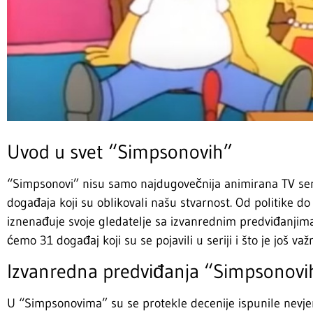
Uvod u svet “Simpsonovih”
“Simpsonovi” nisu samo najdugovečnija animirana TV serij
događaja koji su oblikovali našu stvarnost. Od politike do
iznenađuje svoje gledatelje sa izvanrednim predviđanjima 
ćemo 31 događaj koji su se pojavili u seriji i što je još važ
Izvanredna predviđanja “Simpsonovi
U “Simpsonovima” su se protekle decenije ispunile nevje