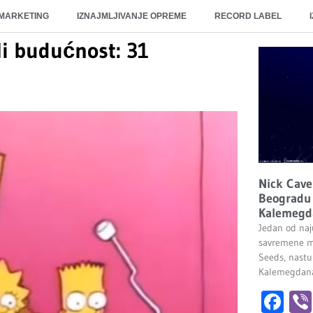
 MARKETING
IZNAJMLJIVANJE OPREME
RECORD LABEL
li budućnost: 31
Nick Cave
Beogradu 
Kalemegd
Jedan od naju
savremene m
Seeds, nastu
Kalemegdana.
Fa