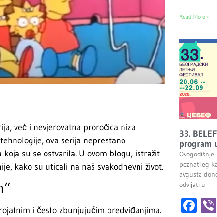
Read More »
a, već i nevjerovatna proročica niza
33. BELEF
 tehnologije, ova serija neprestano
program u
koja su se ostvarila. U ovom blogu, istražit
Ovogodišnje 
poznatijeg k
nije, kako su uticali na naš svakodnevni život.
avgusta dono
h”
odvijati u
Fa
rojatnim i često zbunjujućim predviđanjima.