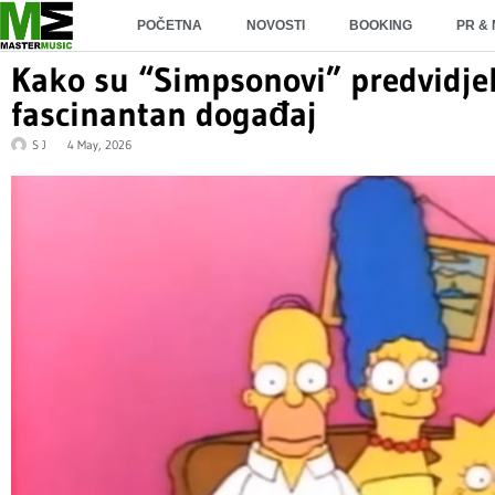
POČETNA
NOVOSTI
BOOKING
PR &
Kako su “Simpsonovi” predvidje
fascinantan događaj
S J
4 May, 2026