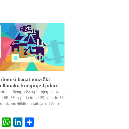
 donosi bogat muzički
 Konaku kneginje Ljubice
izdanje Beogradskog letnjeg festivala,
ao BELEF, u periodu od 29. jula do 13.
si niz muzičkih događaja koji će se
cebook
Viber
WhatsApp
LinkedIn
Share