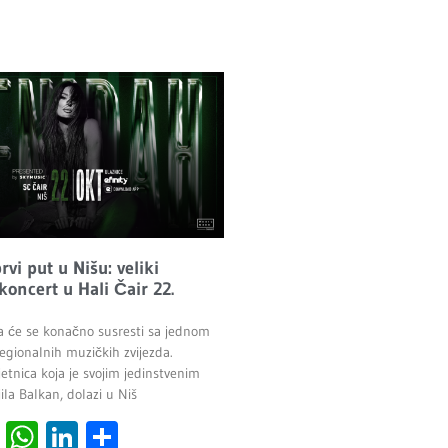
vi put u Nišu: veliki
 koncert u Hali Čair 22.
a će se konačno susresti sa jednom
egionalnih muzičkih zvijezda.
etnica koja je svojim jedinstvenim
la Balkan, dolazi u Niš
cebook
Viber
WhatsApp
LinkedIn
Share