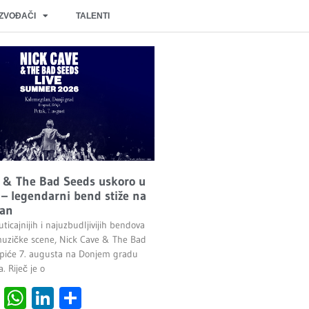
IZVOĐAČI
TALENTI
 & The Bad Seeds uskoro u
– legendarni bend stiže na
an
ticajnijih i najuzbudljivijih bendova
uzičke scene, Nick Cave & The Bad
piće 7. augusta na Donjem gradu
 Riječ je o
cebook
Viber
WhatsApp
LinkedIn
Share