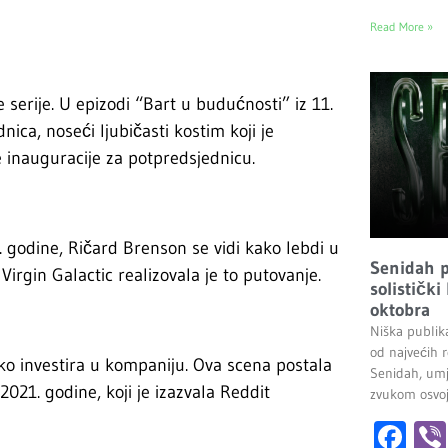
Read More »
e serije. U epizodi “Bart u budućnosti” iz 11.
ica, noseći ljubičasti kostim koji je
e inauguracije za potpredsjednicu.
. godine, Ričard Brenson se vidi kako lebdi u
Senidah pr
rgin Galactic realizovala je to putovanje.
solistički
oktobra
Niška publik
od najvećih r
o investira u kompaniju. Ova scena postala
Senidah, umj
021. godine, koji je izazvala Reddit
zvukom osvoji
Fa