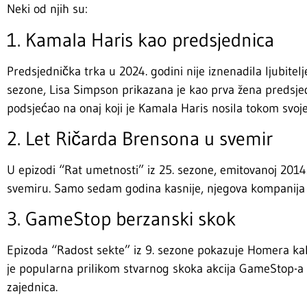
Neki od njih su:
1. Kamala Haris kao predsjednica
Predsjednička trka u 2024. godini nije iznenadila ljubitelj
sezone, Lisa Simpson prikazana je kao prva žena predsjedn
podsjećao na onaj koji je Kamala Haris nosila tokom svoj
2. Let Ričarda Brensona u svemir
U epizodi “Rat umetnosti” iz 25. sezone, emitovanoj 2014
svemiru. Samo sedam godina kasnije, njegova kompanija Vi
3. GameStop berzanski skok
Epizoda “Radost sekte” iz 9. sezone pokazuje Homera kak
je popularna prilikom stvarnog skoka akcija GameStop-a 2
zajednica.