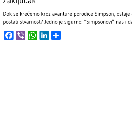
Zaključak
Dok se krećemo kroz avanture porodice Simpson, ostaje ot
postati stvarnost? Jedno je sigurno: “Simpsonovi” nas i d
Facebook
Viber
WhatsApp
LinkedIn
Share