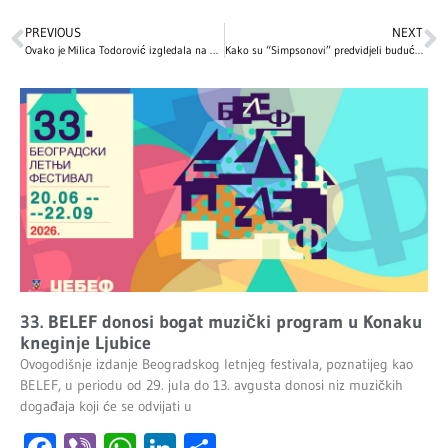
PREVIOUS
NEXT
Ovako je Milica Todorović izgledala na početku karijere! Imala je samo 14 godina kada je zapevala na audiciji i oduševila sve! (VIDEO)
Kako su “Simpsonovi” predvidjeli budućnost: 31 fascinantan događaj
33. BELEF donosi bogat muzički program u Konaku
kneginje Ljubice
Ovogodišnje izdanje Beogradskog letnjeg festivala, poznatijeg kao
BELEF, u periodu od 29. jula do 13. avgusta donosi niz muzičkih
događaja koji će se odvijati u