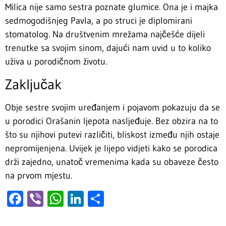
Milica nije samo sestra poznate glumice. Ona je i majka
sedmogodišnjeg Pavla, a po struci je diplomirani
stomatolog. Na društvenim mrežama najčešće dijeli
trenutke sa svojim sinom, dajući nam uvid u to koliko
uživa u porodičnom životu.
Zaključak
Obje sestre svojim uređanjem i pojavom pokazuju da se
u porodici Orašanin ljepota nasljeđuje. Bez obzira na to
što su njihovi putevi različiti, bliskost između njih ostaje
nepromijenjena. Uvijek je lijepo vidjeti kako se porodica
drži zajedno, unatoč vremenima kada su obaveze često
na prvom mjestu.
Facebook
Viber
WhatsApp
LinkedIn
Share