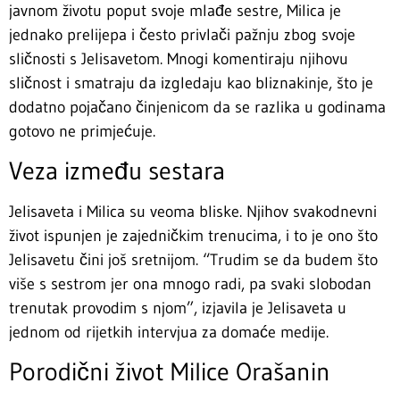
javnom životu poput svoje mlađe sestre, Milica je
jednako prelijepa i često privlači pažnju zbog svoje
sličnosti s Jelisavetom. Mnogi komentiraju njihovu
sličnost i smatraju da izgledaju kao bliznakinje, što je
dodatno pojačano činjenicom da se razlika u godinama
gotovo ne primjećuje.
Veza između sestara
Jelisaveta i Milica su veoma bliske. Njihov svakodnevni
život ispunjen je zajedničkim trenucima, i to je ono što
Jelisavetu čini još sretnijom. “Trudim se da budem što
više s sestrom jer ona mnogo radi, pa svaki slobodan
trenutak provodim s njom”, izjavila je Jelisaveta u
jednom od rijetkih intervjua za domaće medije.
Porodični život Milice Orašanin