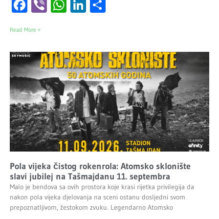
Facebook
Viber
WhatsApp
LinkedIn
Share
Read More »
Pola vijeka čistog rokenrola: Atomsko sklonište
slavi jubilej na Tašmajdanu 11. septembra
Malo je bendova sa ovih prostora koje krasi rijetka privilegija da
nakon pola vijeka djelovanja na sceni ostanu dosljedni svom
prepoznatljivom, žestokom zvuku. Legendarno Atomsko