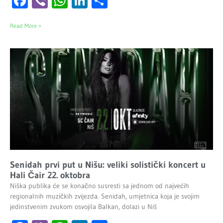
Facebook
Viber
WhatsApp
LinkedIn
Share
Read More »
Senidah prvi put u Nišu: veliki solistički koncert u
Hali Čair 22. oktobra
Niška publika će se konačno susresti sa jednom od najvećih
regionalnih muzičkih zvijezda. Senidah, umjetnica koja je svojim
jedinstvenim zvukom osvojila Balkan, dolazi u Niš