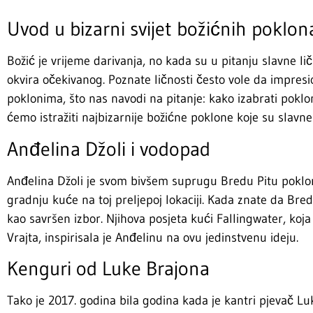
Uvod u bizarni svijet božićnih poklon
Božić je vrijeme darivanja, no kada su u pitanju slavne ličn
okvira očekivanog. Poznate ličnosti često vole da impres
poklonima, što nas navodi na pitanje: kako izabrati pokl
ćemo istražiti najbizarnije božićne poklone koje su slavne
Anđelina Džoli i vodopad
Anđelina Džoli je svom bivšem suprugu Bredu Pitu pokloni
gradnju kuće na toj preljepoj lokaciji. Kada znate da Bre
kao savršen izbor. Njihova posjeta kući Fallingwater, koj
Vrajta, inspirisala je Anđelinu na ovu jedinstvenu ideju.
Kenguri od Luke Brajona
Tako je 2017. godina bila godina kada je kantri pjevač L