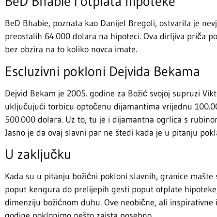
BeD Bhabie i otplata hipoteke
BeD Bhabie, poznata kao Danijel Bregoli, ostvarila je ne
preostalih 64.000 dolara na hipoteci. Ova dirljiva priča po
bez obzira na to koliko novca imate.
Escluzivni pokloni Dejvida Bekama
Dejvid Bekam je 2005. godine za Božić svojoj supruzi Vikt
uključujući torbicu optočenu dijamantima vrijednu 100.00
500.000 dolara. Uz to, tu je i dijamantna ogrlica s rubino
Jasno je da ovaj slavni par ne štedi kada je u pitanju pokl
U zaključku
Kada su u pitanju božićni pokloni slavnih, granice mašte
poput kengura do prelijepih gesti poput otplate hipotek
dimenziju božićnom duhu. Ove neobične, ali inspirativne
godine poklonimo nešto zaista posebno.