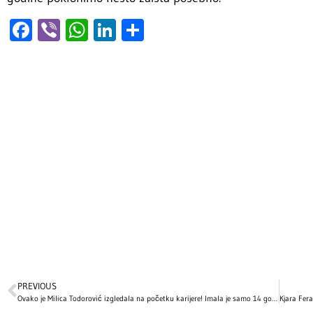
Facebook
Viber
WhatsApp
LinkedIn
Share
PREVIOUS
Ovako je Milica Todorović izgledala na početku karijere! Imala je samo 14 godina kada je zapevala na audiciji i oduševila sve! (VIDEO)