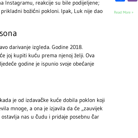
Instagramu, reakcije su bile podijeljene;
 prikladni božićni pokloni. Ipak, Luk nije dao
Read More »
nsona
vo darivanje izgleda. Godine 2018.
e joj kupiti kuću prema njenoj želji. Ova
sljedeće godine je ispunio svoje obećanje
i kada je od izdavačke kuće dobila poklon koji
vila mnoge, a ona je izjavila da će „zauvijek
on ostavlja nas u čudu i pridaje posebnu čar