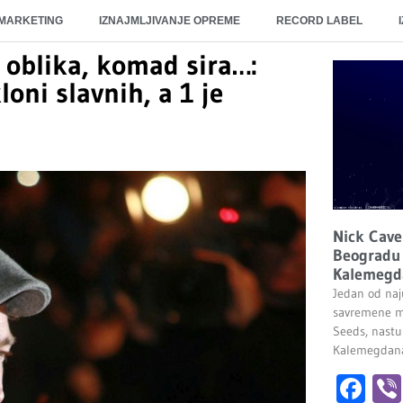
 MARKETING
IZNAJMLJIVANJE OPREME
RECORD LABEL
 oblika, komad sira…:
oni slavnih, a 1 je
Nick Cave
Beogradu 
Kalemegd
Jedan od naju
savremene m
Seeds, nastu
Kalemegdana.
Fa