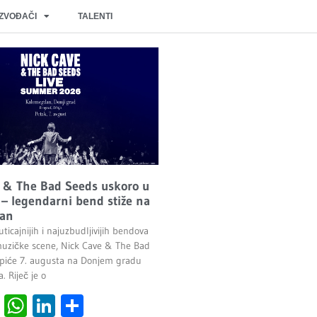
IZVOĐAČI
TALENTI
 & The Bad Seeds uskoro u
– legendarni bend stiže na
an
ticajnijih i najuzbudljivijih bendova
uzičke scene, Nick Cave & The Bad
piće 7. augusta na Donjem gradu
 Riječ je o
cebook
Viber
WhatsApp
LinkedIn
Share