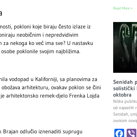
Read More »
a
osti, pokloni koje biraju često izlaze iz
ioniraju neobičnim i nepredvidivim
on za nekoga ko već ima sve? U nastavku
 osobe poklonile svojim najbližima.
la vodopad u Kaliforniji, sa planovima za
Senidah pr
d obožava arhitekturu, ovakav poklon se čini
solistički
oktobra
a je arhitektonsko remek-djelo Frenka Lojda
Niška publik
od najvećih r
Senidah, umj
zvukom osvoji
Fa
uk Brajan odlučio iznenaditi suprugu