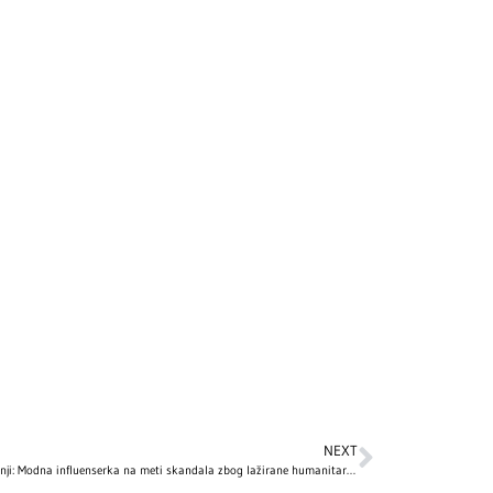
NEXT
Kjara Feranji: Modna influenserka na meti skandala zbog lažirane humanitarne akcije