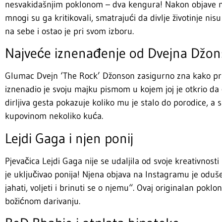
nesvakidašnjim poklonom – dva kengura! Nakon objave na 
mnogi su ga kritikovali, smatrajući da divlje životinje nisu
na sebe i ostao je pri svom izboru.
Najveće iznenađenje od Dvejna Džo
Glumac Dvejn ‘The Rock’ Džonson zasigurno zna kako pra
iznenadio je svoju majku pismom u kojem joj je otkrio da ć
dirljiva gesta pokazuje koliko mu je stalo do porodice, a 
kupovinom nekoliko kuća.
Lejdi Gaga i njen ponij
Pjevačica Lejdi Gaga nije se udaljila od svoje kreativnost
je uključivao ponija! Njena objava na Instagramu je oduše
jahati, voljeti i brinuti se o njemu“. Ovaj originalan pokl
božićnom darivanju.