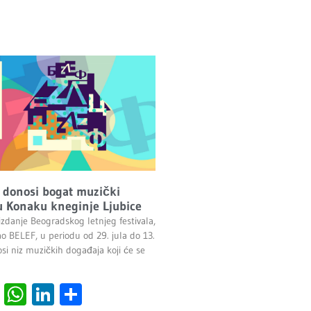
 donosi bogat muzički
 Konaku kneginje Ljubice
izdanje Beogradskog letnjeg festivala,
ao BELEF, u periodu od 29. jula do 13.
si niz muzičkih događaja koji će se
cebook
Viber
WhatsApp
LinkedIn
Share