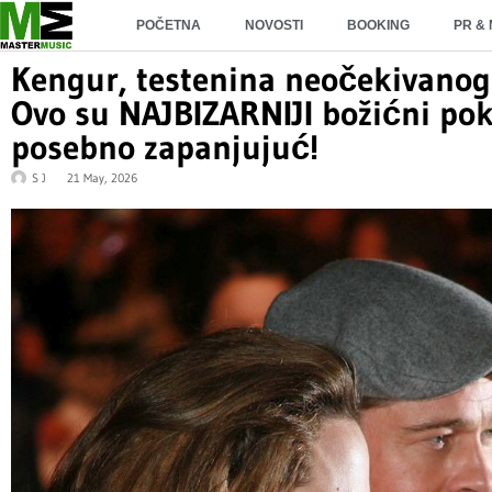
POČETNA
NOVOSTI
BOOKING
PR &
Kengur, testenina neočekivanog
Ovo su NAJBIZARNIJI božićni pokl
posebno zapanjujuć!
S J
21 May, 2026