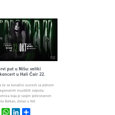
vi put u Nišu: veliki
 koncert u Hali Čair 22.
a će se konačno susresti sa jednom
egionalnih muzičkih zvijezda.
etnica koja je svojim jedinstvenim
la Balkan, dolazi u Niš
cebook
Viber
WhatsApp
LinkedIn
Share