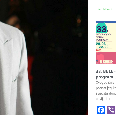
Read More »
33. BELEF
program u
Ovogodišnje 
poznatijeg k
avgusta dono
odvijati u
Fa