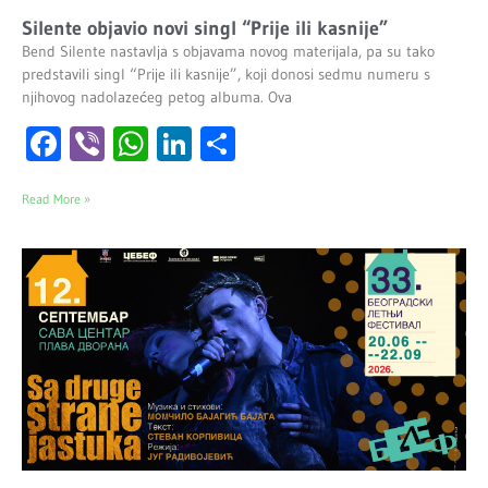
Silente objavio novi singl “Prije ili kasnije”
Bend Silente nastavlja s objavama novog materijala, pa su tako
predstavili singl “Prije ili kasnije”, koji donosi sedmu numeru s
njihovog nadolazećeg petog albuma. Ova
Facebook
Viber
WhatsApp
LinkedIn
Share
Read More »