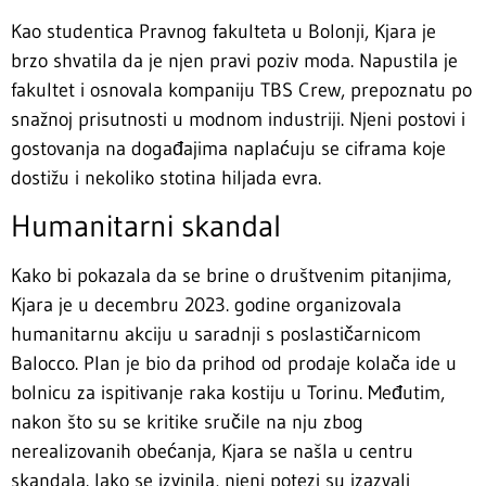
Kao studentica Pravnog fakulteta u Bolonji, Kjara je
brzo shvatila da je njen pravi poziv moda. Napustila je
fakultet i osnovala kompaniju TBS Crew, prepoznatu po
snažnoj prisutnosti u modnom industriji. Njeni postovi i
gostovanja na događajima naplaćuju se ciframa koje
dostižu i nekoliko stotina hiljada evra.
Humanitarni skandal
Kako bi pokazala da se brine o društvenim pitanjima,
Kjara je u decembru 2023. godine organizovala
humanitarnu akciju u saradnji s poslastičarnicom
Balocco. Plan je bio da prihod od prodaje kolača ide u
bolnicu za ispitivanje raka kostiju u Torinu. Međutim,
nakon što su se kritike sručile na nju zbog
nerealizovanih obećanja, Kjara se našla u centru
skandala. Iako se izvinila, njeni potezi su izazvali