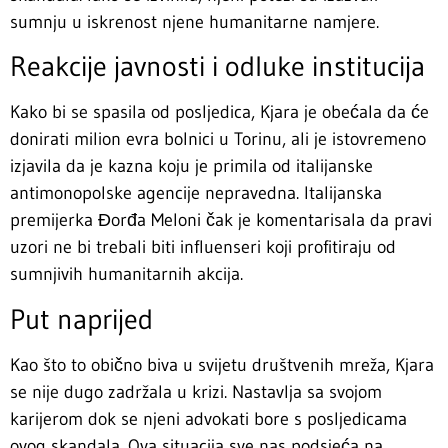
sumnju u iskrenost njene humanitarne namjere.
Reakcije javnosti i odluke institucija
Kako bi se spasila od posljedica, Kjara je obećala da će
donirati milion evra bolnici u Torinu, ali je istovremeno
izjavila da je kazna koju je primila od italijanske
antimonopolske agencije nepravedna. Italijanska
premijerka Đorđa Meloni čak je komentarisala da pravi
uzori ne bi trebali biti influenseri koji profitiraju od
sumnjivih humanitarnih akcija.
Put naprijed
Kao što to obično biva u svijetu društvenih mreža, Kjara
se nije dugo zadržala u krizi. Nastavlja sa svojom
karijerom dok se njeni advokati bore s posljedicama
ovog skandala. Ova situacija sve nas podsjeća na