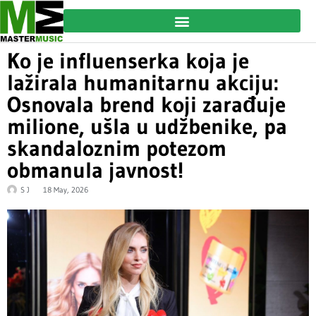
Ko je influenserka koja je
lažirala humanitarnu akciju:
Osnovala brend koji zarađuje
milione, ušla u udžbenike, pa
skandaloznim potezom
obmanula javnost!
S J
18 May, 2026