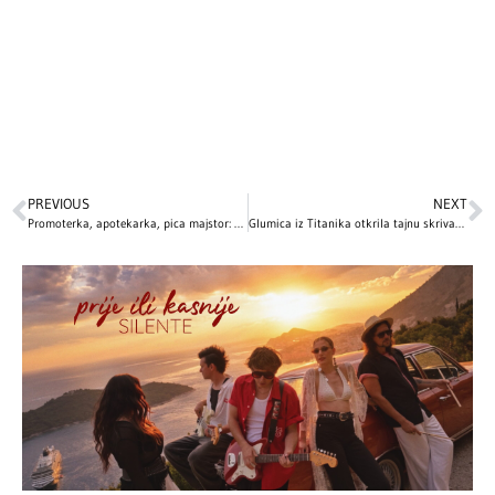
PREVIOUS
NEXT
Promoterka, apotekarka, pica majstor: Ovim zanimanjima su se bavili naši influenseri pre nego što su stekli milione fanova
Glumica iz Titanika otkrila tajnu skrivanu decenijama: OVA scena je izbačena iz filma