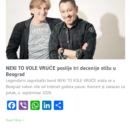
NEKI TO VOLE VRUĆE poslije tri decenije stižu u
Beograd
Legendarni zagrebački bend NEKI TO VOLE VRUĆE vraća se u
Beograd nakon više od trideset godina pauze. Koncert je zakazan za
petak, 4. septembar 2026.
Facebook
Viber
WhatsApp
LinkedIn
Share
Read More »