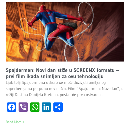
Spajdermen: Novi dan stiže u SCREENX formatu –
prvi film ikada snimljen za ovu tehnologiju
Ljubitelji Spajdermena uskoro će moći doživjeti omiljenog
superheroja na potpuno nov način. Film “Spajdermen: Novi dan”, u
režiji Destina Danijela Kretona, postat će prvo ostvarenje
Facebook
Viber
WhatsApp
LinkedIn
Share
Read More »