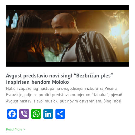
Avgust predstavio novi singl “Bezbrižan ples”
inspirisan bendom Moloko
Nakon zapaženog nastupa na ovogodišnjem izboru za Pesmu
Evrovizije, gdje se publici predstavio numjerom “Jabuka”, pjevač
Avgust nastavlja svoj muzički put novim ostvarenjem. Singl nosi
Facebook
Viber
WhatsApp
LinkedIn
Share
Read More »