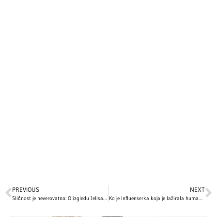
PREVIOUS
NEXT
Sličnost je neverovatna: O izgledu Jelisavete Orašanin javnost ne prestaje da bruji, a evo kako izgleda njena starija sestra!
Ko je influenserka koja je lažirala humanitarnu akciju: Osnovala brend koji zarađuje milione, ušla u udžbenike, pa skandaloznim potezom obmanula javnost!