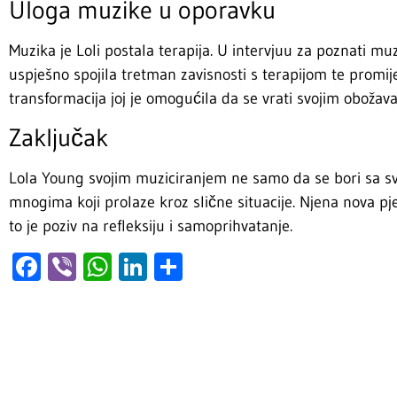
Uloga muzike u oporavku
Muzika je Loli postala terapija. U intervjuu za poznati muz
uspješno spojila tretman zavisnosti s terapijom te promi
transformacija joj je omogućila da se vrati svojim obožavat
Zaključak
Lola Young svojim muziciranjem ne samo da se bori sa sv
mnogima koji prolaze kroz slične situacije. Njena nova 
to je poziv na refleksiju i samoprihvatanje.
Facebook
Viber
WhatsApp
LinkedIn
Share