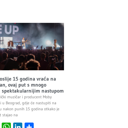
oslije 15 godina vraća na
n, ovaj put s mnogo
 i spektakularnijim nastupom
ički muzičar i producent Moby
i u Beograd, gdje će nastupiti na
 nakon punih 15 godina otkako je
t stajao na
cebook
Viber
WhatsApp
LinkedIn
Share