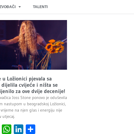
IZVOĐAČI
TALENTI
 u Ložionici pjevala sa
dijelila cvijeće i ništa se
jenilo za ove dvije decenije!
evačica Joss Stone ponovo je oduševila
im nastupom u beogradskoj Ložionici,
 vrijeme na njen glas i energiju nije
 utjecaj.
cebook
Viber
WhatsApp
LinkedIn
Share