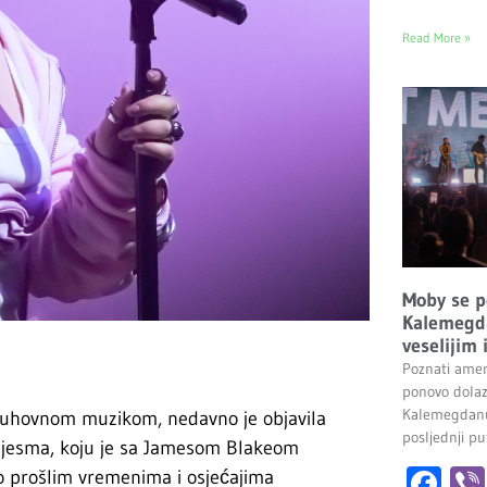
Read More »
Moby se p
Kalemegda
veselijim
Poznati amer
ponovo dolaz
Kalemegdanu
duhovnom muzikom, nedavno je objavila
posljednji pu
pjesma, koju je sa Jamesom Blakeom
Fa
 o prošlim vremenima i osjećajima