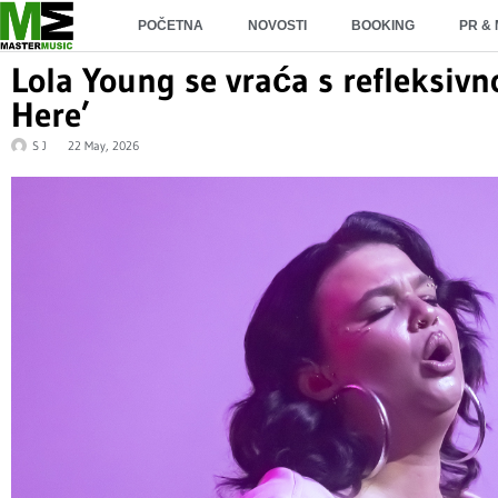
POČETNA
NOVOSTI
BOOKING
PR &
Lola Young se vraća s refleksi
Here’
S J
22 May, 2026