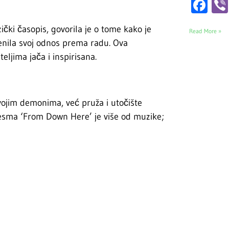
Fa
ički časopis, govorila je o tome kako je
Read More »
jenila svoj odnos prema radu. Ova
eljima jača i inspirisana.
ojim demonima, već pruža i utočište
pjesma ‘From Down Here’ je više od muzike;