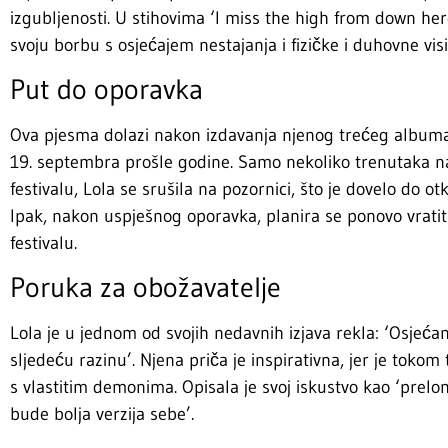
izgubljenosti. U stihovima ‘I miss the high from down here
svoju borbu s osjećajem nestajanja i fizičke i duhovne visi
Put do oporavka
Ova pjesma dolazi nakon izdavanja njenog trećeg albuma ‘
19. septembra prošle godine. Samo nekoliko trenutaka na
festivalu, Lola se srušila na pozornici, što je dovelo do 
Ipak, nakon uspješnog oporavka, planira se ponovo vrati
festivalu.
Poruka za obožavatelje
Lola je u jednom od svojih nedavnih izjava rekla: ‘Osje
sljedeću razinu’. Njena priča je inspirativna, jer je toko
s vlastitim demonima. Opisala je svoj iskustvo kao ‘prel
bude bolja verzija sebe’.