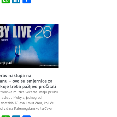
ras nastupa na
nu – ovo su smjernice za
koje treba pažljivo pročitati
ektronske muzike večeras imaju priliku
 nastupu Mobyja, jednog od
 svjetskih DJ-eva i muzičara, koji će
pod zidina Kalemegdanske tvrđave