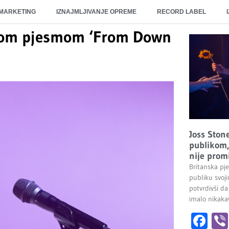
 MARKETING
IZNAJMLJIVANJE OPREME
RECORD LABEL
vnom pjesmom ‘From Down
Joss Stone
publikom, 
nije promi
Britanska pj
publiku svoj
potvrdivši da
imalo nikakav
Fa