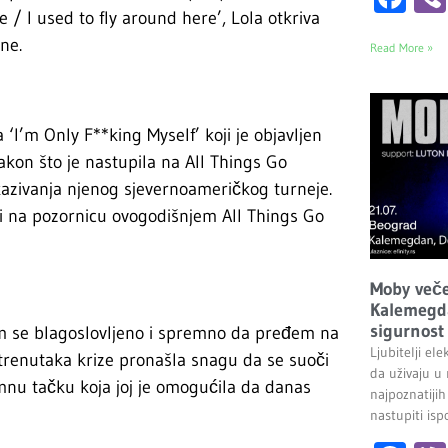
 / I used to fly around here’, Lola otkriva
ne.
Read More »
I’m Only F**king Myself’ koji je objavljen
kon što je nastupila na All Things Go
otkazivanja njenog sjevernoameričkog turneje.
ti na pozornicu ovogodišnjem All Things Go
Moby veče
Kalemegda
sigurnost 
ćam se blagoslovljeno i spremno da pređem na
Ljubitelji el
m trenutaka krize pronašla snagu da se suoči
da uživaju u
omnu tačku koja joj je omogućila da danas
najpoznatijih
nastupiti is