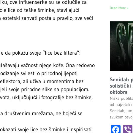
ku, ove influenserke su se odlučile za
Read More »
je lice od teške šminke, stavljajući
estetski zahvati postaju pravilo, sve veći
e da pokažu svoje “lice bez filtera”:
glašavaju važnost njege kože. Ona redovno
odizanje svijesti o prirodnoj ljepoti.
Senidah pr
reflektora, ali uživa u momentima bez
solistički
jeli svoje prirodne slike sa populacijom.
oktobra
ivota, uključujući i fotografije bez šminke,
Niška publik
od najvećih r
Senidah, umj
a na društvenim mrežama, ne bojeći se
zvukom osvoji
Fa
okazati svoje lice bez šminke i inspirisati