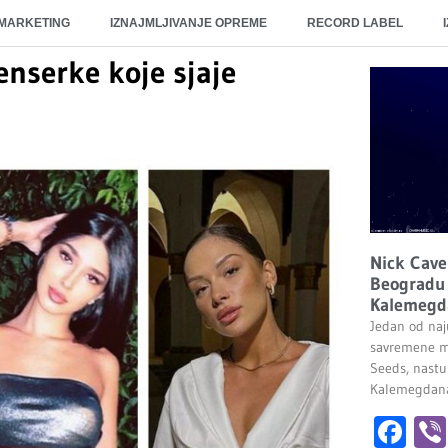
 MARKETING
IZNAJMLJIVANJE OPREME
RECORD LABEL
enserke koje sjaje
Nick Cave
Beogradu 
Kalemegd
Jedan od naju
savremene m
Seeds, nastu
Kalemegdana.
Fa