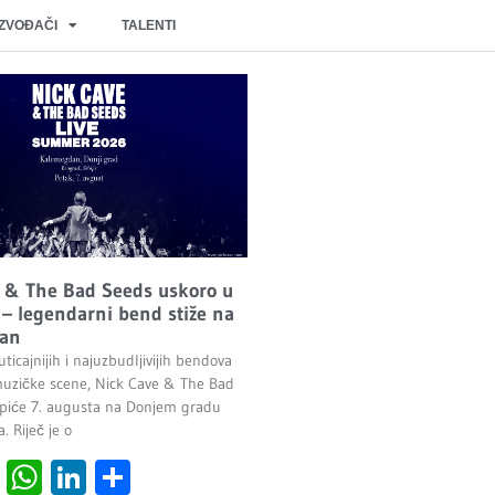
IZVOĐAČI
TALENTI
 & The Bad Seeds uskoro u
– legendarni bend stiže na
an
ticajnijih i najuzbudljivijih bendova
uzičke scene, Nick Cave & The Bad
piće 7. augusta na Donjem gradu
 Riječ je o
cebook
Viber
WhatsApp
LinkedIn
Share