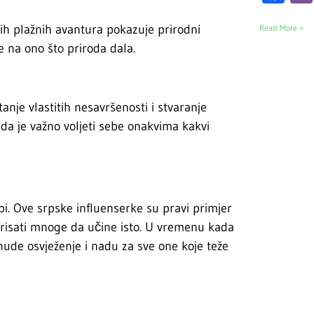
ojih plažnih avantura pokazuje prirodni
Read More »
 na ono što priroda dala.
anje vlastitih nesavršenosti i stvaranje
da je važno voljeti sebe onakvima kakvi
sebi. Ove srpske influenserke su pravi primjer
irisati mnoge da učine isto. U vremenu kada
nude osvježenje i nadu za sve one koje teže