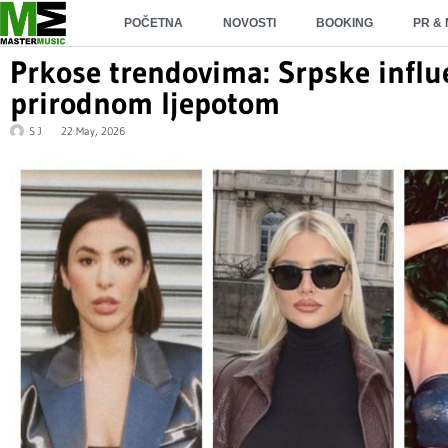
POČETNA
NOVOSTI
BOOKING
PR &
Prkose trendovima: Srpske influ
prirodnom ljepotom
S J
22 May, 2026