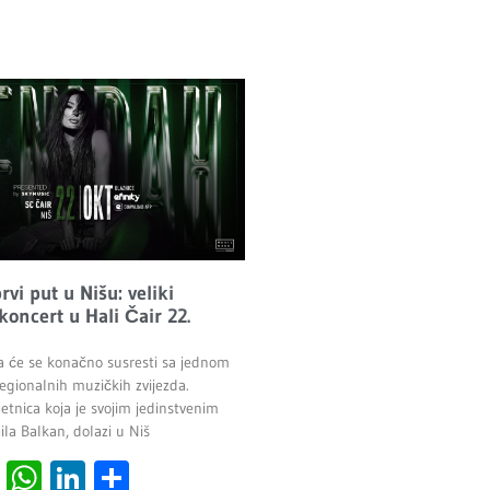
vi put u Nišu: veliki
 koncert u Hali Čair 22.
a će se konačno susresti sa jednom
egionalnih muzičkih zvijezda.
etnica koja je svojim jedinstvenim
la Balkan, dolazi u Niš
cebook
Viber
WhatsApp
LinkedIn
Share