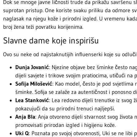
Dok se mnoge javne ličnosti trude da prikažu savršenu sli
suprotan pristup. One koriste svaku priliku da odmore svo
naglasak na njegu kože i prirodni izgled. U vremenu kada 
broj žena teži povratku korijenima.
Slavne dame koje inspirišu
Ovo su neke od najistaknutijih influenserki koje su odlučil
Dunja Jovanić
: Njezine objave bez šminke često na
dijeli savjete i trikove svojim pratiocima, utičući na p
Sofija Milošević
: Kao model, često je pod svjetlima 
šminke. Sofija se zalaže za autentičnost i ponosno di
Lea Stanković
: Lea redovno dijeli trenutke iz svog ž
pokazujući da su prirodni trenuci najljepši.
Anja Bla
: Anja otvoreno dijeli stvarnost svog život
promovisati prirodan izgled i higijenu kože.
Uki Q
: Poznata po svojoj otvorenosti, Uki se ne libi p