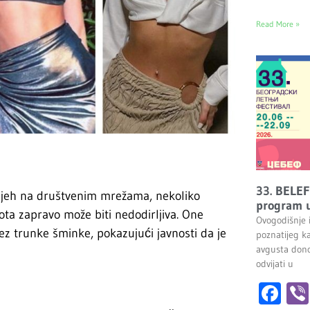
Read More »
33. BELEF
spjeh na društvenim mrežama, nekoliko
program u
ota zapravo može biti nedodirljiva. One
Ovogodišnje 
ez trunke šminke, pokazujući javnosti da je
poznatijeg k
avgusta dono
odvijati u
Fa