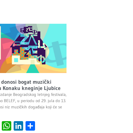
 donosi bogat muzički
 Konaku kneginje Ljubice
izdanje Beogradskog letnjeg festivala,
ao BELEF, u periodu od 29. jula do 13.
si niz muzičkih događaja koji će se
cebook
Viber
WhatsApp
LinkedIn
Share