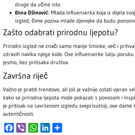
druge da učine isto.
Đina Džinović
: Mlada influenserka koja iz dijela sv
izgled, čime poziva mlade djevojke da budu ponosne
Zašto odabrati prirodnu ljepotu?
Prirodni izgled ne znači samo manje šminke, već i prihvat
zdravih navika njege kože. Ove influenserke šalju poruku 
jesmo, bez pritisaka društva.
Završna riječ
Važno je pratiti trendove, ali još je važnije ostati vjeran 
kako se prirodna ljepota može pokazati s ponosom i insp
je pritisak na savršenom izgledu sveprisutniji, ove dame 
autentičnosti.
Facebook
Viber
WhatsApp
LinkedIn
Share