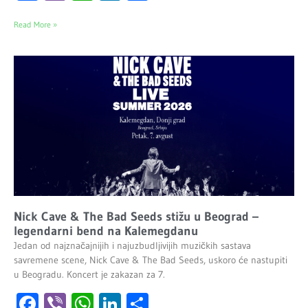
Read More »
Nick Cave & The Bad Seeds stižu u Beograd –
legendarni bend na Kalemegdanu
Jedan od najznačajnijih i najuzbudljivijih muzičkih sastava
savremene scene, Nick Cave & The Bad Seeds, uskoro će nastupiti
u Beogradu. Koncert je zakazan za 7.
Facebook
Viber
WhatsApp
LinkedIn
Share