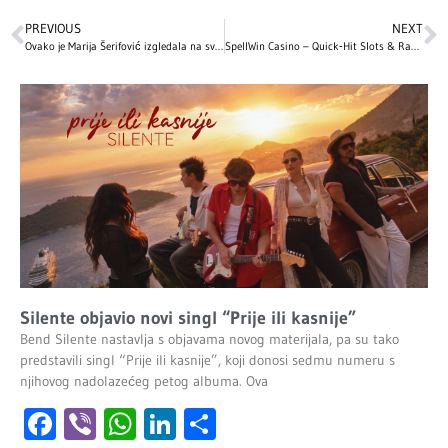
PREVIOUS
NEXT
Ovako je Marija Šerifović izgledala na svojoj prvoj Beoviziji pre 20 godina! Imala je potpuno drugačiji imidž, mnogi tvrde da je neprepoznatljiva! (VIDEO)
SpellWin Casino – Quick‑Hit Slots & Rapid‑Fire Table Action for the Modern Player
Silente objavio novi singl “Prije ili kasnije”
Bend Silente nastavlja s objavama novog materijala, pa su tako
predstavili singl “Prije ili kasnije”, koji donosi sedmu numeru s
njihovog nadolazećeg petog albuma. Ova
Facebook
Viber
WhatsApp
LinkedIn
Share