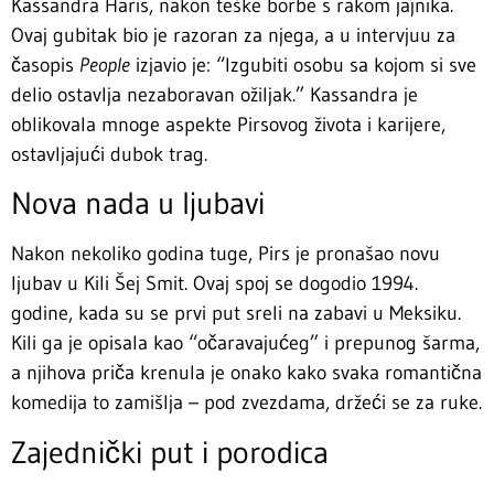
Kassandra Haris, nakon teške borbe s rakom jajnika.
Ovaj gubitak bio je razoran za njega, a u intervjuu za
časopis
People
izjavio je: “Izgubiti osobu sa kojom si sve
delio ostavlja nezaboravan ožiljak.” Kassandra je
oblikovala mnoge aspekte Pirsovog života i karijere,
ostavljajući dubok trag.
Nova nada u ljubavi
Nakon nekoliko godina tuge, Pirs je pronašao novu
ljubav u Kili Šej Smit. Ovaj spoj se dogodio 1994.
godine, kada su se prvi put sreli na zabavi u Meksiku.
Kili ga je opisala kao “očaravajućeg” i prepunog šarma,
a njihova priča krenula je onako kako svaka romantična
komedija to zamišlja – pod zvezdama, držeći se za ruke.
Zajednički put i porodica