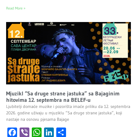
Read More »
Mjuzikl “Sa druge strane jastuka” sa Bajaginim
hitovima 12. septembra na BELEF-u
Ljubitelji domaće muzike i pozorišta imaće priliku da 12. septembra
2026. godine uživaju u mjuziklu “Sa druge strane jastuka”, koji
nastaje na osnovu pjesama Bajage
Facebook
Viber
WhatsApp
LinkedIn
Share