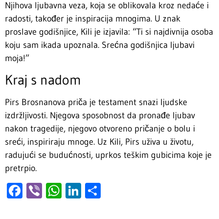
Njihova ljubavna veza, koja se oblikovala kroz nedaće i
radosti, također je inspiracija mnogima. U znak
proslave godišnjice, Kili je izjavila: “Ti si najdivnija osoba
koju sam ikada upoznala. Srećna godišnjica ljubavi
moja!”
Kraj s nadom
Pirs Brosnanova priča je testament snazi ljudske
izdržljivosti. Njegova sposobnost da pronađe ljubav
nakon tragedije, njegovo otvoreno pričanje o bolu i
sreći, inspiriraju mnoge. Uz Kili, Pirs uživa u životu,
radujući se budućnosti, uprkos teškim gubicima koje je
pretrpio.
Facebook
Viber
WhatsApp
LinkedIn
Share