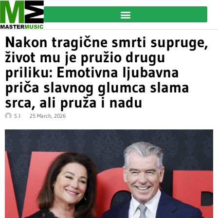
Nakon tragične smrti supruge,
život mu je pružio drugu
priliku: Emotivna ljubavna
priča slavnog glumca slama
srca, ali pruža i nadu
S J
25 March, 2026