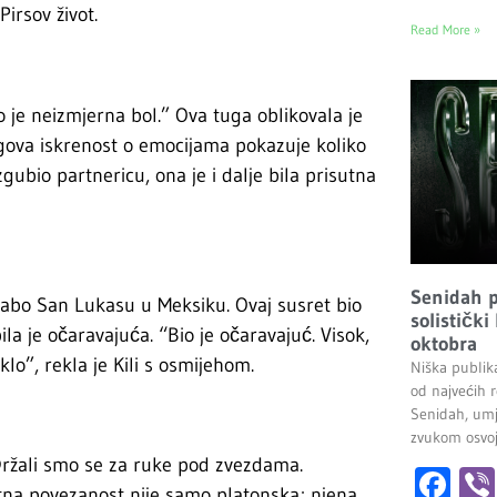
irsov život.
Read More »
io je neizmjerna bol.” Ova tuga oblikovala je
egova iskrenost o emocijama pokazuje koliko
zgubio partnericu, ona je i dalje bila prisutna
Senidah pr
Kabo San Lukasu u Meksiku. Ovaj susret bio
solistički
ila je očaravajuća. “Bio je očaravajuć. Visok,
oktobra
o”, rekla je Kili s osmijehom.
Niška publik
od najvećih r
Senidah, umj
zvukom osvoji
 “Držali smo se za ruke pod zvezdama.
Fa
nutna povezanost nije samo platonska; njena