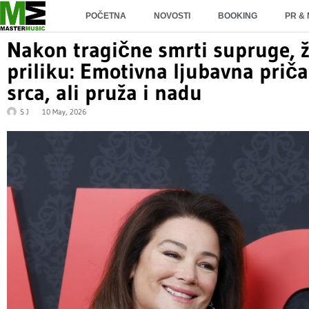
POČETNA
NOVOSTI
BOOKING
PR &
Nakon tragične smrti supruge, ž
priliku: Emotivna ljubavna prič
srca, ali pruža i nadu
S J
10 May, 2026