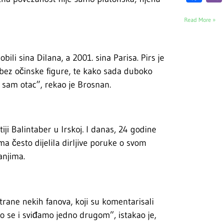
Read More »
bili sina Dilana, a 2001. sina Parisa. Pirs je
 bez očinske figure, te kako sada duboko
 sam otac”, rekao je Brosnan.
tiji Balintaber u Irskoj. I danas, 24 godine
ma često dijelila dirljive poruke o svom
anjima.
trane nekih fanova, koji su komentarisali
imo se i sviđamo jedno drugom”, istakao je,