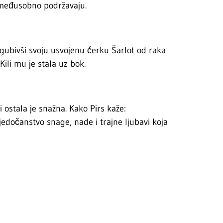
e međusobno podržavaju.
izgubivši svoju usvojenu ćerku Šarlot od raka
Kili mu je stala uz bok.
 ostala je snažna. Kako Pirs kaže:
vjedočanstvo snage, nade i trajne ljubavi koja