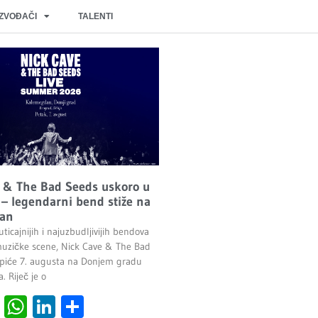
IZVOĐAČI
TALENTI
 & The Bad Seeds uskoro u
– legendarni bend stiže na
an
ticajnijih i najuzbudljivijih bendova
uzičke scene, Nick Cave & The Bad
piće 7. augusta na Donjem gradu
 Riječ je o
cebook
Viber
WhatsApp
LinkedIn
Share