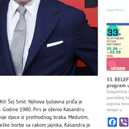
Read More »
33. BELEF
program u
Ovogodišnje 
poznatijeg k
ili Šej Smit. Njihova ljubavna priča je
avgusta dono
. Godine 1980. Pirs je oženio Kasan­dr­u
odvijati u
dvoje djece iz prethodnog braka. Medutim,
Fa
eške borbe sa rakom jajnika, Kasandra je