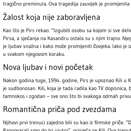
tragično preminula. Ova tragedija zauvijek je promijenila P
Žalost koja nije zaboravljena
Kao što je Pirs rekao: “Izgubiti osobu sa kojom si sve del
Pirsa, a sjećanja na Kasandru ostala su s njim trajno. Nj
je ljubav snažna i kako može promijeniti čovjeka. Iako je i
u svakom njegovom koraku.
Nova ljubav i novi početak
Nakon godina tuge, 1994. godine, Pirs je upoznao Kili u 
je sudbonosan. Kili, koja je tada radila kao TV dopisnica, b
tamnokos i zgodan – sve ono što bi svakoga odmah privukl
Romantična priča pod zvezdama
Njihovi prvi trenuci zajedno bili su kao iz filmske priče.
Razgovarali smo do tri ujutro”, prisjeća se Kili. Ova tre