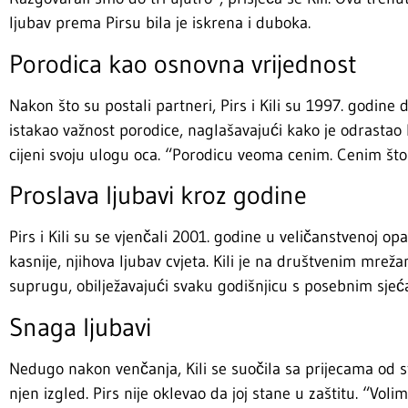
ljubav prema Pirsu bila je iskrena i duboka.
Porodica kao osnovna vrijednost
Nakon što su postali partneri, Pirs i Kili su 1997. godine do
istakao važnost porodice, naglašavajući kako je odrastao
cijeni svoju ulogu oca. “Porodicu veoma cenim. Cenim što
Proslava ljubavi kroz godine
Pirs i Kili su se vjenčali 2001. godine u veličanstvenoj opa
kasnije, njihova ljubav cvjeta. Kili je na društvenim mreža
suprugu, obilježavajući svaku godišnjicu s posebnim sjeć
Snaga ljubavi
Nedugo nakon venčanja, Kili se suočila sa prijecama od s
njen izgled. Pirs nije oklevao da joj stane u zaštitu. “Vol