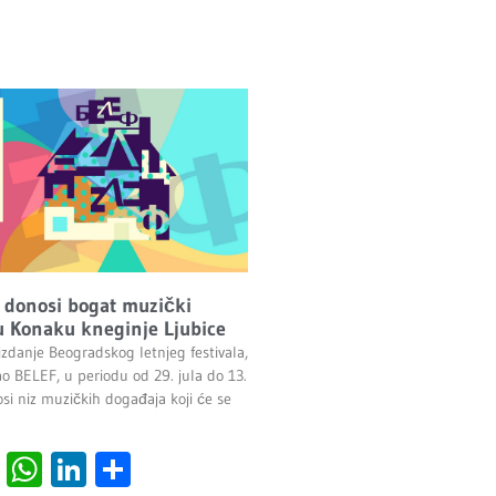
 donosi bogat muzički
 Konaku kneginje Ljubice
izdanje Beogradskog letnjeg festivala,
ao BELEF, u periodu od 29. jula do 13.
si niz muzičkih događaja koji će se
cebook
Viber
WhatsApp
LinkedIn
Share