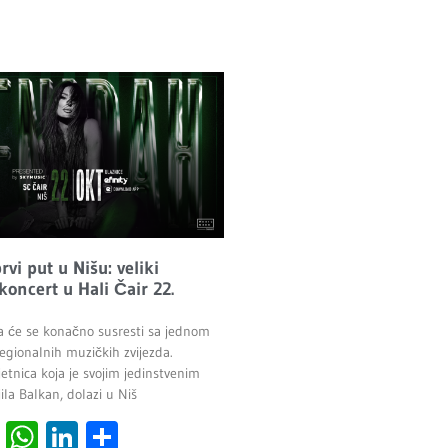
vi put u Nišu: veliki
 koncert u Hali Čair 22.
a će se konačno susresti sa jednom
egionalnih muzičkih zvijezda.
etnica koja je svojim jedinstvenim
la Balkan, dolazi u Niš
cebook
Viber
WhatsApp
LinkedIn
Share