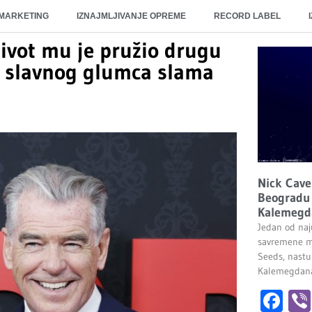
 MARKETING
IZNAJMLJIVANJE OPREME
RECORD LABEL
ivot mu je pružio drugu
a slavnog glumca slama
Nick Cave
Beogradu 
Kalemegd
Jedan od naju
savremene m
Seeds, nastu
Kalemegdana.
Fa