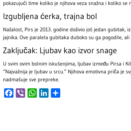
pokazujući time koliko je njihova veza snažna i koliko s
Izgubljena ćerka, trajna bol
Nažalost, Pirs je 2013. godine doživio još jedan gubitak, 
jajnika. Ove paralela gubitaka duboko su ga pogodile, ali 
Zaključak: Ljubav kao izvor snage
U svim ovim bolnim iskušenjima, ljubav između Pirsa i Kili
“Najvažnija je ljubav u srcu.” Njihova emotivna priča je s
nadmašuje sve prepreke.
Facebook
Viber
WhatsApp
LinkedIn
Share