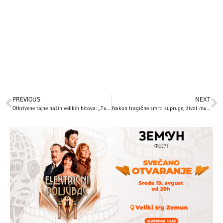
PREVIOUS
NEXT
Otkrivene tajne naših velikih hitova: „Tuga iz Poršea“ i simbolika pesme „Sava i Dunav“
Nakon tragične smrti supruge, život mu je pružio drugu priliku: Emotivna ljubavna priča slavnog glumca slama srca, ali pruža i nadu