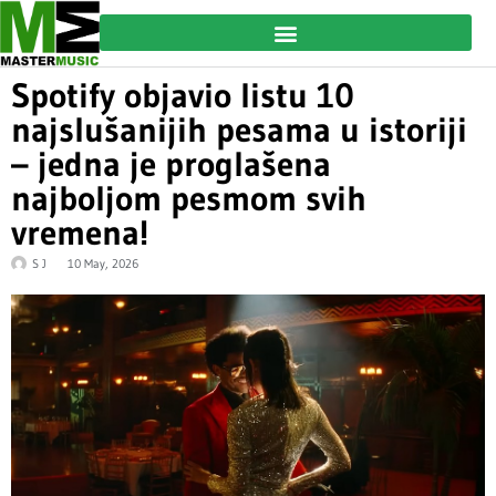
Spotify objavio listu 10
najslušanijih pesama u istoriji
– jedna je proglašena
najboljom pesmom svih
vremena!
S J
10 May, 2026