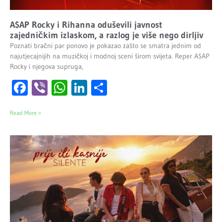
A$AP Rocky i Rihanna oduševili javnost
zajedničkim izlaskom, a razlog je više nego dirljiv
Poznati bračni par ponovo je pokazao zašto se smatra jednim od
najutjecajnijih na muzičkoj i modnoj sceni širom svijeta. Reper A$AP
Rocky i njegova supruga,
Facebook
Viber
WhatsApp
LinkedIn
Share
Read More »