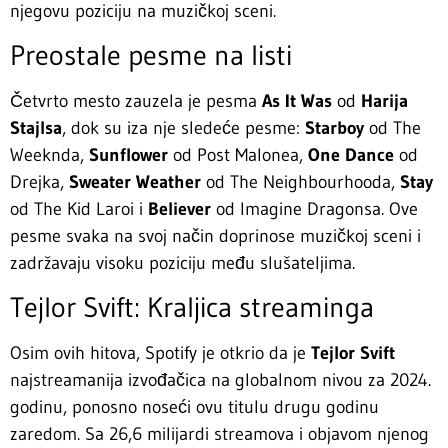
njegovu poziciju na muzičkoj sceni.
Preostale pesme na listi
Četvrto mesto zauzela je pesma
As It Was
od
Harija
Stajlsa
, dok su iza nje sledeće pesme:
Starboy
od The
Weeknda,
Sunflower
od Post Malonea,
One Dance
od
Drejka,
Sweater Weather
od The Neighbourhooda,
Stay
od The Kid Laroi i
Believer
od Imagine Dragonsa. Ove
pesme svaka na svoj način doprinose muzičkoj sceni i
zadržavaju visoku poziciju među slušateljima.
Tejlor Svift: Kraljica streaminga
Osim ovih hitova, Spotify je otkrio da je
Tejlor Svift
najstreamanija izvođačica na globalnom nivou za 2024.
godinu, ponosno noseći ovu titulu drugu godinu
zaredom. Sa 26,6 milijardi streamova i objavom njenog