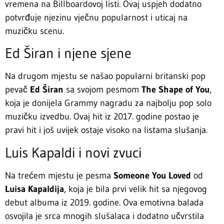
vremena na Billboardovoj listi. Ovaj uspjeh dodatno
potvrđuje njezinu vječnu popularnost i uticaj na
muzičku scenu.
Ed Širan i njene sjene
Na drugom mjestu se našao popularni britanski pop
pevač
Ed Širan
sa svojom pesmom
The Shape of You
,
koja je donijela Grammy nagradu za najbolju pop solo
muzičku izvedbu. Ovaj hit iz 2017. godine postao je
pravi hit i još uvijek ostaje visoko na listama slušanja.
Luis Kapaldi i novi zvuci
Na trećem mjestu je pesma
Someone You Loved
od
Luisa Kapaldija
, koja je bila prvi velik hit sa njegovog
debut albuma iz 2019. godine. Ova emotivna balada
osvojila je srca mnogih slušalaca i dodatno učvrstila