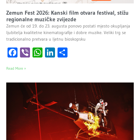
Zemun Fest 2026: Kanski film otvara festival, stižu
regionalne muzičke zvijezde
Zemun će od 19. do 23. augusta ponovo postati mjesto okupljanja
ljubitelja kvalitetne kinematografije i dobre muzike. Veliki trg se
tradicionalno pretvara u ljetnu bioskopsku
Facebook
Viber
WhatsApp
LinkedIn
Share
Read More »