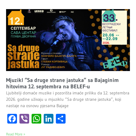
Mjuzikl “Sa druge strane jastuka” sa Bajaginim
hitovima 12. septembra na BELEF-u
Ljubitelji domaće muzike i pozorišta imaće priliku da 12. septembra
2026. godine uživaju u mjuziklu “Sa druge strane jastuka”, koji
nastaje na osnovu pjesama Bajage
Facebook
Viber
WhatsApp
LinkedIn
Share
Read More »