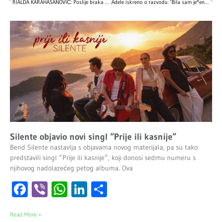
RIALDA KARAHASANOVIĆ: Poslije braka me spasilo čudo
Adele iskreno o razvodu: ‘Bila sam je*eno shrvana
Silente objavio novi singl “Prije ili kasnije”
Bend Silente nastavlja s objavama novog materijala, pa su tako
predstavili singl “Prije ili kasnije”, koji donosi sedmu numeru s
njihovog nadolazećeg petog albuma. Ova
Facebook
Viber
WhatsApp
LinkedIn
Share
Read More »