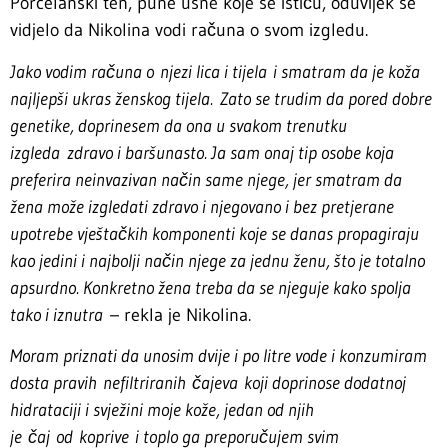
Porcelanski ten, pune usne koje se ističu, oduvijek se
vidjelo da Nikolina vodi računa o svom izgledu.
Jako vodim računa o njezi lica i tijela i smatram da je koža
najljepši ukras ženskog tijela.
Zato se trudim da pored dobre
genetike, doprinesem da ona u svakom trenutku
izgleda
zdravo i baršunasto. Ja sam onaj tip osobe koja
preferira neinvazivan način same njege, jer smatram da
žena može izgledati zdravo i njegovano i bez pretjerane
upotrebe vještačkih komponenti koje se danas propagiraju
kao jedini i najbolji način njege za jednu ženu, što je totalno
apsurdno. Konkretno žena treba da se njeguje kako spolja
tako i iznutra
– rekla je Nikolina.
Moram priznati da unosim dvije i po litre vode i konzumiram
dosta pravih nefiltriranih čajeva koji doprinose dodatnoj
hidrataciji i svježini moje kože, jedan od njih
je čaj od koprive i toplo ga preporučujem svim