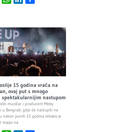
oslije 15 godina vraća na
n, ovaj put s mnogo
 i spektakularnijim nastupom
ički muzičar i producent Moby
i u Beograd, gdje će nastupiti na
 nakon punih 15 godina otkako je
t stajao na