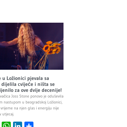
 u Ložionici pjevala sa
dijelila cvijeće i ništa se
jenilo za ove dvije decenije!
evačica Joss Stone ponovo je oduševila
im nastupom u beogradskoj Ložionici,
 vrijeme na njen glas i energiju nije
 utjecaj.
cebook
Viber
WhatsApp
LinkedIn
Share