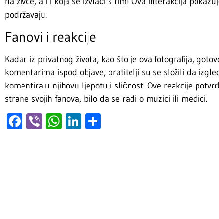
na živce, ali i koja se izvlači s tim! Ova interakcija poka
podržavaju.
Fanovi i reakcije
Kadar iz privatnog života, kao što je ova fotografija, goto
komentarima ispod objave, pratitelji su se složili da izgle
komentiraju njihovu ljepotu i sličnost. Ove reakcije potvr
strane svojih fanova, bilo da se radi o muzici ili medici.
Facebook
Viber
WhatsApp
LinkedIn
Share