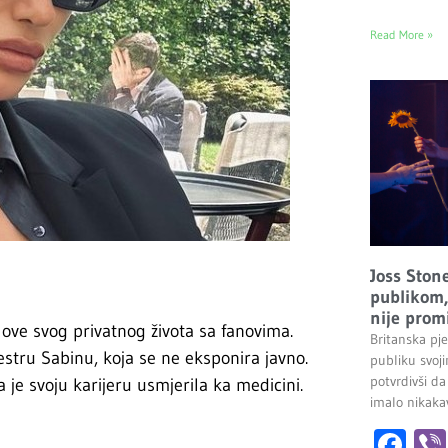
Read More »
Joss Stone
publikom, 
nije promi
love svog privatnog života sa fanovima.
Britanska pj
stru Sabinu, koja se ne eksponira javno.
publiku svoj
potvrdivši da
 je svoju karijeru usmjerila ka medicini.
imalo nikakav
Fa