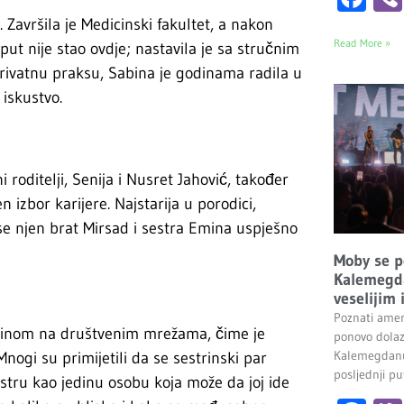
. Završila je Medicinski fakultet, a nakon
Read More »
put nije stao ovdje; nastavila je sa stručnim
privatnu praksu, Sabina je godinama radila u
 iskustvo.
 roditelji, Senija i Nusret Jahović, također
n izbor karijere. Najstarija u porodici,
se njen brat Mirsad i sestra Emina uspješno
Moby se p
Kalemegda
veselijim
Poznati amer
abinom na društvenim mrežama, čime je
ponovo dolaz
Kalemegdanu
ogi su primijetili da se sestrinski par
posljednji pu
stru kao jedinu osobu koja može da joj ide