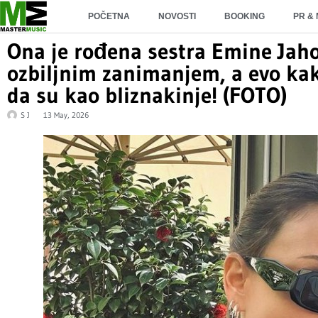
POČETNA
NOVOSTI
BOOKING
PR &
Ona je rođena sestra Emine Jaho
ozbiljnim zanimanjem, a evo kak
da su kao bliznakinje! (FOTO)
S J
13 May, 2026