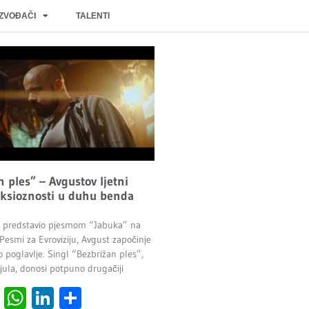
IZVOĐAČI
TALENTI
 ples” – Avgustov ljetni
nksioznosti u duhu benda
e predstavio pjesmom “Jabuka” na
Pesmi za Evroviziju, Avgust započinje
 poglavlje. Singl “Bezbrižan ples”,
 jula, donosi potpuno drugačiji
cebook
Viber
WhatsApp
LinkedIn
Share