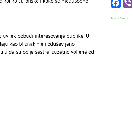
Fa
zuje koliko su bliske i kako se međusobno
Read More »
vo uvijek pobudi interesovanje publike. U
daju kao bliznakinje i oduševljeno
đuju da su obije sestre izuzetno voljene od