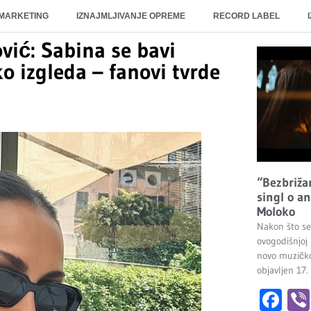
 MARKETING
IZNAJMLJIVANJE OPREME
RECORD LABEL
vić: Sabina se bavi
o izgleda – fanovi tvrde
“Bezbrižan
singl o a
Moloko
Nakon što s
ovogodišnjoj 
novo muzičko
objavljen 17.
Fa