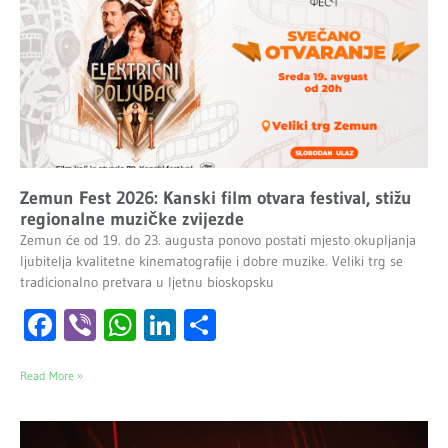
Zemun Fest 2026: Kanski film otvara festival, stižu
regionalne muzičke zvijezde
Zemun će od 19. do 23. augusta ponovo postati mjesto okupljanja
ljubitelja kvalitetne kinematografije i dobre muzike. Veliki trg se
tradicionalno pretvara u ljetnu bioskopsku
Facebook
Viber
WhatsApp
LinkedIn
Share
Read More »