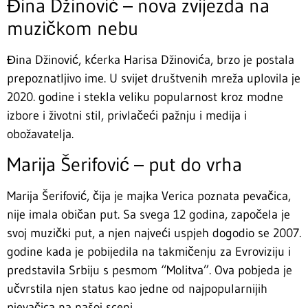
Đina Džinović – nova zvijezda na
muzičkom nebu
Đina Džinović, kćerka Harisa Džinovića, brzo je postala
prepoznatljivo ime. U svijet društvenih mreža uplovila je
2020. godine i stekla veliku popularnost kroz modne
izbore i životni stil, privlačeći pažnju i medija i
obožavatelja.
Marija Šerifović – put do vrha
Marija Šerifović, čija je majka Verica poznata pevačica,
nije imala običan put. Sa svega 12 godina, započela je
svoj muzički put, a njen najveći uspjeh dogodio se 2007.
godine kada je pobijedila na takmičenju za Evroviziju i
predstavila Srbiju s pesmom “Molitva”. Ova pobjeda je
učvrstila njen status kao jedne od najpopularnijih
pjevačica na našoj sceni.