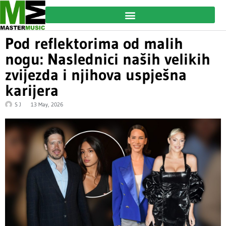
Pod reflektorima od malih
nogu: Naslednici naših velikih
zvijezda i njihova uspješna
karijera
S J
13 May, 2026