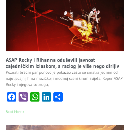
A$AP Rocky i Rihanna oduševili javnost
zajedničkim izlaskom, a razlog je više nego dirljiv
Poznati bračni par ponovo je pokazao zašto se smatra jednim od
najutjecajnijih na muzičkoj i modnoj sceni širom svijeta. Reper A$AP
Rocky i njegova supruga,
Facebook
Viber
WhatsApp
LinkedIn
Share
Read More »