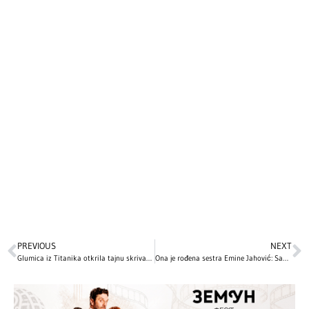
PREVIOUS
NEXT
Glumica iz Titanika otkrila tajnu skrivanu decenijama: OVA scena je izbačena iz filma nakon što je naišla na užasnute reakcije
Ona je rođena sestra Emine Jahović: Sabina se bavi ozbiljnim zanimanjem, a evo kako izgleda – fanovi tvrde da su kao bliznakinje! (FOTO)