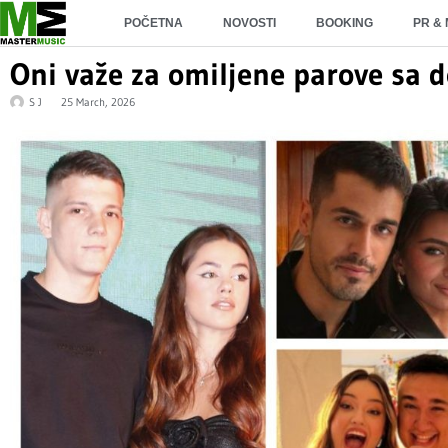
POČETNA
NOVOSTI
BOOKING
PR &
Oni važe za omiljene parove sa
S J
25 March, 2026