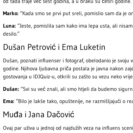
od tada traje već šest godina, a u braku su četiri godine.
Marko:
“Kada smo se prvi put sreli, pomislio sam da je o
Luna:
“Jeste, pomislila sam kako ima lepa usta, ali nisam
desilo.”
Dušan Petrović i Ema Luketin
Dušan, poznati influenser i fotograf, obelodanio je svoju
godine. Njihova ljubavna priča postala je javna nakon zaj
gostovanja u IDJQuiz-u, otkrili su zašto su vezu neko vrijem
Dušan:
“Svi su već znali, ali smo htjeli da budemo sigurn
Ema:
“Bilo je lakše tako, opuštenije, ne razmišljajući o re
Muđa i Jana Dačović
Ovaj par uživa u jednoj od najdužih veza na influens sceni