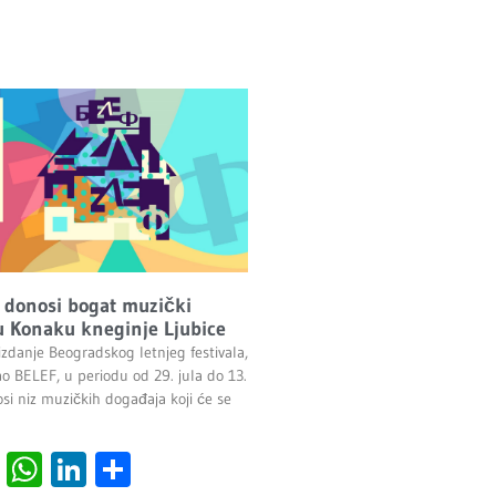
 donosi bogat muzički
 Konaku kneginje Ljubice
izdanje Beogradskog letnjeg festivala,
ao BELEF, u periodu od 29. jula do 13.
si niz muzičkih događaja koji će se
cebook
Viber
WhatsApp
LinkedIn
Share