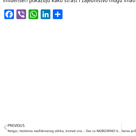
influenseri pokazuju kako strast i zajedništvo mogu imati 
Facebook
Viber
WhatsApp
LinkedIn
Share
PREVIOUS
Kengur, testenina neočekivanog oblika, komad sira…: Ovo su NAJBIZARNIJI božićni pokloni slavnih!