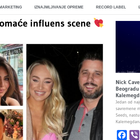
 MARKETING
IZNAJMLJIVANJE OPREME
RECORD LABEL
 domaće influens scene
Nick Cave
Beogradu 
Kalemegd
Jedan od naju
savremene m
Seeds, nastu
Kalemegdana.
Fa