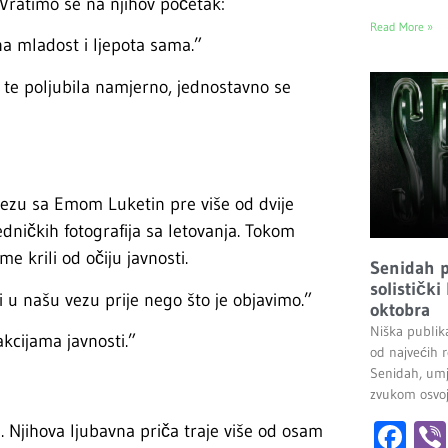
 Vratimo se na njihov početak:
Read More »
na mladost i ljepota sama.”
 te poljubila namjerno, jednostavno se
 vezu sa Emom Luketin pre više od dvije
edničkih fotografija sa letovanja. Tokom
e krili od očiju javnosti.
Senidah pr
solistički
i u našu vezu prije nego što je objavimo.”
oktobra
Niška publik
akcijama javnosti.”
od najvećih r
Senidah, umj
zvukom osvoji
Fa
. Njihova ljubavna priča traje više od osam