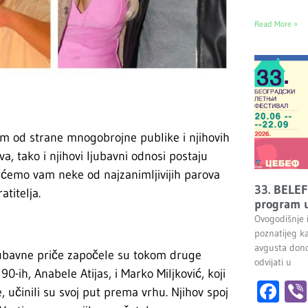
Read More »
pom od strane mnogobrojne publike i njihovih
a, tako i njihovi ljubavni odnosi postaju
ićemo vam neke od najzanimljivijih parova
33. BELEF
atitelja.
program u
Ovogodišnje 
poznatijeg k
avgusta dono
e ljubavne priče započele su tokom druge
odvijati u
0-ih, Anabele Atijas, i Marko Miljković, koji
Fa
 učinili su svoj put prema vrhu. Njihov spoj