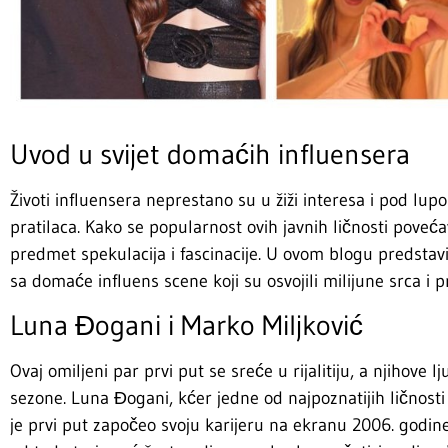
Uvod u svijet domaćih influensera
Životi influensera neprestano su u žiži interesa i pod lu
pratilaca. Kako se popularnost ovih javnih ličnosti povećav
predmet spekulacija i fascinacije. U ovom blogu predstav
sa domaće influens scene koji su osvojili milijune srca i pr
Luna Đogani i Marko Miljković
Ovaj omiljeni par prvi put se sreće u rijalitiju, a njihov
sezone. Luna Đogani, kćer jedne od najpoznatijih ličnosti 9
je prvi put započeo svoju karijeru na ekranu 2006. godine,