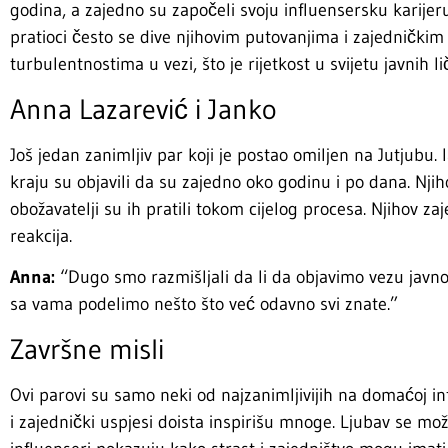
godina, a zajedno su započeli svoju influensersku karijeru
pratioci često se dive njihovim putovanjima i zajedničkim
turbulentnostima u vezi, što je rijetkost u svijetu javnih li
Anna Lazarević i Janko
Još jedan zanimljiv par koji je postao omiljen na Jutjubu.
kraju su objavili da su zajedno oko godinu i po dana. Njih
obožavatelji su ih pratili tokom cijelog procesa. Njihov zaj
reakcija.
Anna:
“Dugo smo razmišljali da li da objavimo vezu javn
sa vama podelimo nešto što već odavno svi znate.”
Završne misli
Ovi parovi su samo neki od najzanimljivijih na domaćoj in
i zajednički uspjesi doista inspirišu mnoge. Ljubav se mož