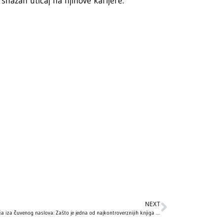
snažan uticaj na njihove karijere.
NEXT
Jeziva priča iza čuvenog naslova: Zašto je jedna od najkontroverznijih knjiga Stivena Kinga povučena iz prodaje i nikada više nije štampana