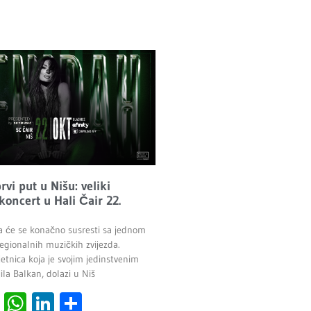
vi put u Nišu: veliki
 koncert u Hali Čair 22.
a će se konačno susresti sa jednom
egionalnih muzičkih zvijezda.
etnica koja je svojim jedinstvenim
la Balkan, dolazi u Niš
cebook
Viber
WhatsApp
LinkedIn
Share