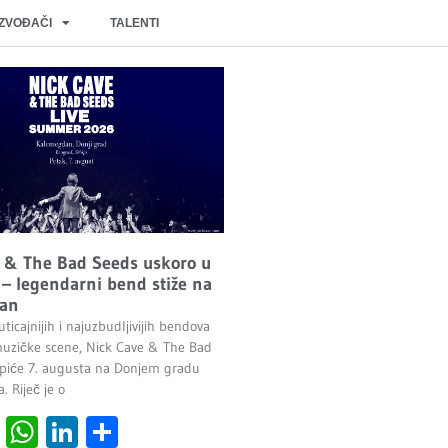
IZVOĐAČI
TALENTI
 & The Bad Seeds uskoro u
– legendarni bend stiže na
an
ticajnijih i najuzbudljivijih bendova
uzičke scene, Nick Cave & The Bad
piće 7. augusta na Donjem gradu
 Riječ je o
cebook
Viber
WhatsApp
LinkedIn
Share