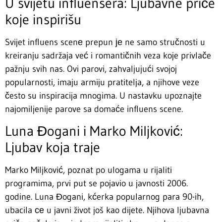
U svijetu influensera: Ljubavne priče
koje inspirišu
Svijet influens scenе prepun је ne samo stručnosti u
kreiranju sadržaja već i romantičnih veza koje privlače
pažnju svih nas. Ovi parovi, zahvaljujući svojoj
popularnosti, imaju armiju pratitelja, a njihove veze
često su inspiracija mnogima. U nastavku upoznajte
najomiljenije parove sa domaće influens scene.
Luna Đogani i Marko Miljković:
Ljubav koja traje
Marko Miljković, poznat po ulogama u rijaliti
programima, prvi put se pojavio u javnosti 2006.
godine. Luna Đogani, kćerka popularnog para 90-ih,
ubacila се u javni život još kao dijete. Njihova ljubavna