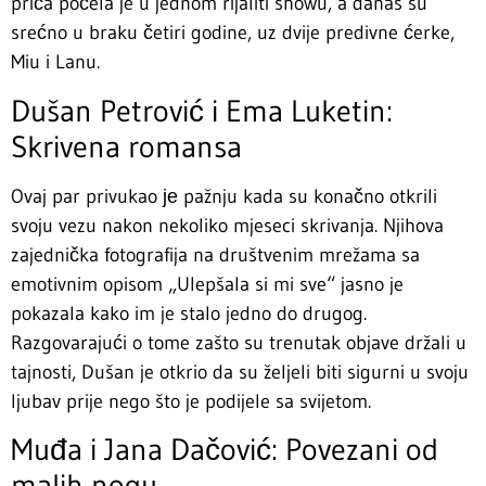
priča počela je u jednom rijaliti showu, a danas su
srećno u braku četiri godine, uz dvije predivne ćerke,
Miu i Lanu.
Dušan Petrović i Ema Luketin:
Skrivena romansa
Ovaj par privukao је pažnju kada su konačno otkrili
svoju vezu nakon nekoliko mjeseci skrivanja. Njihova
zajednička fotografija na društvenim mrežama sa
emotivnim opisom „Ulepšala si mi sve“ jasno je
pokazala kako im je stalo jedno do drugog.
Razgovarajući o tome zašto su trenutak objave držali u
tajnosti, Dušan je otkrio da su željeli biti sigurni u svoju
ljubav prije nego što je podijele sa svijetom.
Muđa i Jana Dačović: Povezani od
malih nogu