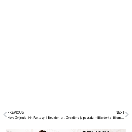
PREVIOUS
NEXT
Nova Zvijezda ‘Mr. Fantasy’ i Reunion Iz ‘Riverdalea’ u Videu ‘Do Me Right’
Zvanično je postala milijarderka! Bijonse u historiji muzike