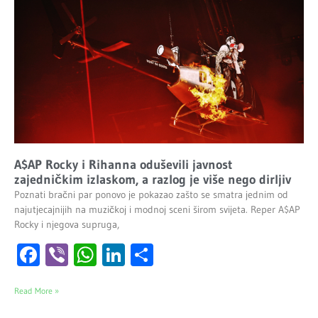
A$AP Rocky i Rihanna oduševili javnost
zajedničkim izlaskom, a razlog je više nego dirljiv
Poznati bračni par ponovo je pokazao zašto se smatra jednim od
najutjecajnijih na muzičkoj i modnoj sceni širom svijeta. Reper A$AP
Rocky i njegova supruga,
Facebook
Viber
WhatsApp
LinkedIn
Share
Read More »