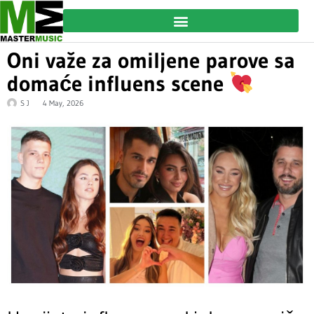
Oni važe za omiljene parove sa
domaće influens scene
S J
4 May, 2026