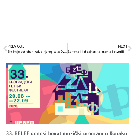
PREVIOUS
NEXT
Bio im je potreban kalup njenog tela: Ovako je nastala haljina Hajdi Klum o kojoj priča ceo svet (VIDEO)
Zanemarili dizajnerska pravila i stvorili funkcionalni dom: Ovako izgleda unutrašnjost kuće Mile Kunis i Eštona Kučera
33. BELEF donosi bogat muzički program u Konaku