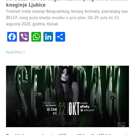
kneginje Ljubice
Trideset treće izdanje Beogradskog letnjeg festivala, poznatijeg kao
BELEF, ovog puta stavlja muziku u prvi plan. Od 29. jula do 13.
avgusta 2026. godine, Konak
Facebook
Viber
WhatsApp
LinkedIn
Share
Read More »