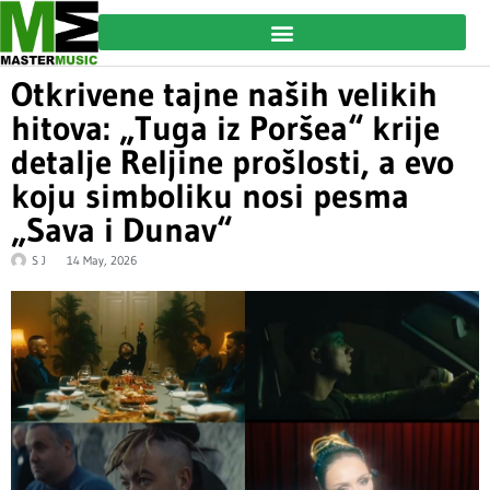
Otkrivene tajne naših velikih
hitova: „Tuga iz Poršea“ krije
detalje Reljine prošlosti, a evo
koju simboliku nosi pesma
„Sava i Dunav“
S J
14 May, 2026