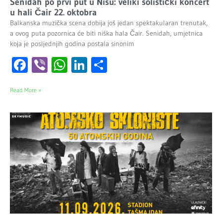
Senidah po prvi put u Nišu: veliki solistički koncert
u hali Čair 22. oktobra
Balkanska muzička scena dobija još jedan spektakularan trenutak,
a ovog puta pozornica će biti niška hala Čair. Senidah, umjetnica
koja je posljednjih godina postala sinonim
Facebook
Viber
WhatsApp
LinkedIn
Share
Read More »