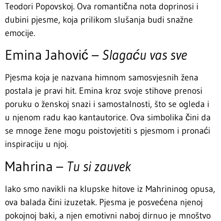
Teodori Popovskoj. Ova romantična nota doprinosi i
dubini pjesme, koja prilikom slušanja budi snažne
emocije.
Emina Jahović –
Slagaću vas sve
Pjesma koja je nazvana himnom samosvjesnih žena
postala je pravi hit. Emina kroz svoje stihove prenosi
poruku o ženskoj snazi i samostalnosti, što se ogleda i
u njenom radu kao kantautorice. Ova simbolika čini da
se mnoge žene mogu poistovjetiti s pjesmom i pronaći
inspiraciju u njoj.
Mahrina –
Tu si zauvek
Iako smo navikli na klupske hitove iz Mahrininog opusa,
ova balada čini izuzetak. Pjesma je posvećena njenoj
pokojnoj baki, a njen emotivni naboj dirnuo je mnoštvo