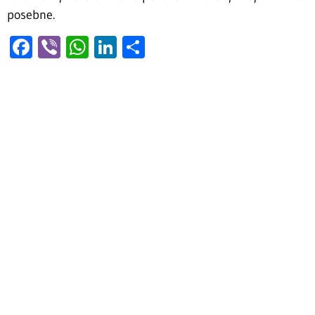
posebne.
Facebook
Viber
WhatsApp
LinkedIn
Share