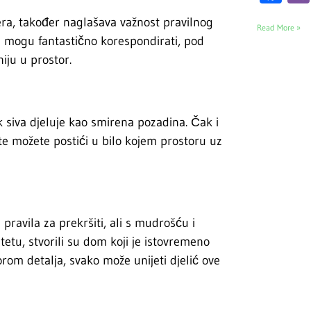
jera, također naglašava važnost pravilnog
Read More »
a mogu fantastično korespondirati, pod
ju u prostor.
 siva djeluje kao smirena pozadina. Čak i
ekte možete postići u bilo kojem prostoru uz
ravila za prekršiti, ali s mudrošću i
etu, stvorili su dom koji je istovremeno
orom detalja, svako može unijeti djelić ove