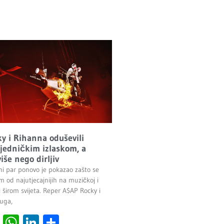
y i Rihanna oduševili
ajedničkim izlaskom, a
više nego dirljiv
ni par ponovo je pokazao zašto se
 od najutjecajnijih na muzičkoj i
 širom svijeta. Reper A$AP Rocky i
uga,
cebook
Viber
WhatsApp
LinkedIn
Share