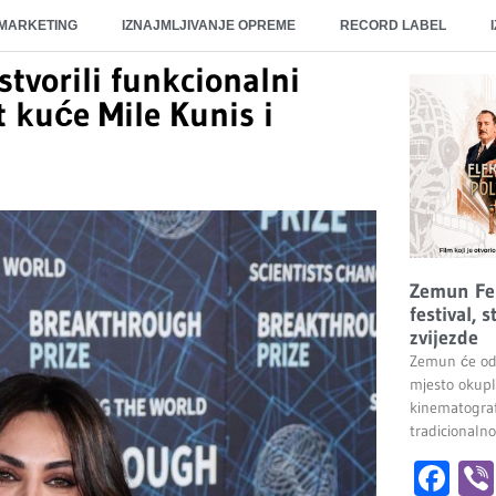
 MARKETING
IZNAJMLJIVANJE OPREME
RECORD LABEL
stvorili funkcionalni
 kuće Mile Kunis i
Zemun Fes
festival, 
zvijezde
Zemun će od 
mjesto okuplj
kinematografi
tradicionaln
Fa