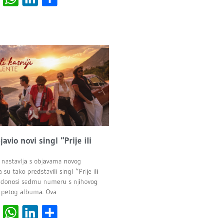
javio novi singl “Prije ili
 nastavlja s objavama novog
 su tako predstavili singl “Prije ili
ji donosi sedmu numeru s njihovog
 petog albuma. Ova
cebook
Viber
WhatsApp
LinkedIn
Share