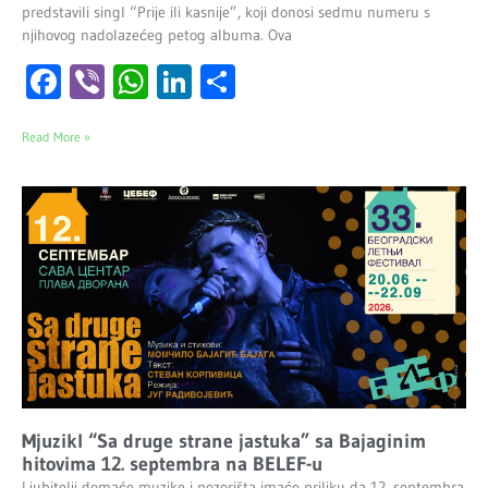
predstavili singl “Prije ili kasnije”, koji donosi sedmu numeru s
njihovog nadolazećeg petog albuma. Ova
Facebook
Viber
WhatsApp
LinkedIn
Share
Read More »
Mjuzikl “Sa druge strane jastuka” sa Bajaginim
hitovima 12. septembra na BELEF-u
Ljubitelji domaće muzike i pozorišta imaće priliku da 12. septembra