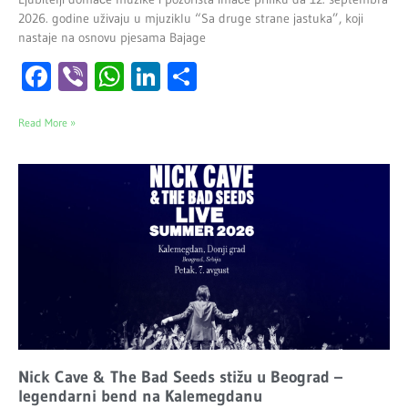
2026. godine uživaju u mjuziklu “Sa druge strane jastuka”, koji
nastaje na osnovu pjesama Bajage
Facebook
Viber
WhatsApp
LinkedIn
Share
Read More »
Nick Cave & The Bad Seeds stižu u Beograd –
legendarni bend na Kalemegdanu