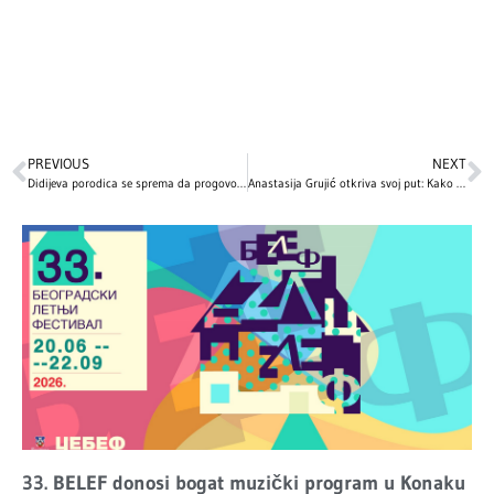
PREVIOUS
NEXT
Didijeva porodica se sprema da progovori: Sinovi ozloglašenog repera najavili šokantni dokumentarac
Anastasija Grujić otkriva svoj put: Kako su estetski zahvati promijenili njen izgled
33. BELEF donosi bogat muzički program u Konaku