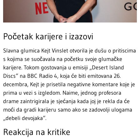
Početak karijere i izazovi
Slavna glumica Kejt Vinslet otvorila je dušu o pritiscima
s kojima se suočavala na početku svoje glumačke
karijere. Tokom gostovanja u emisiji „Desert Island
Discs“ na BBC Radio 4, koja će biti emitovana 26.
decembra, Kejt je prisetila negativne komentare koje je
prima u vezi s izgledom. Naime, jednog profesora
drame zaintrigirala je sjećanja kada joj je rekla da će
moći da gradi karijeru samo ako se zadovolji ulogama
„debeli devojaka“.
Reakcija na kritike