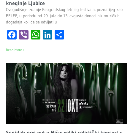
kneginje Ljubice
Ovogodišnje izdanje Beogradskog letnjeg festivala, poznatijeg kao
BELEF, u periodu od 29. jula do 13. avgusta donosi niz muzičkih
događaja koji će se odvijati u
Facebook
Viber
WhatsApp
LinkedIn
Share
Read More »
Senidah prvi put u Nišu: veliki solistički koncert u