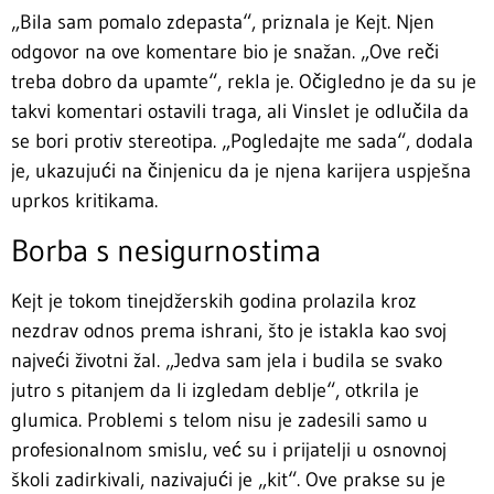
„Bila sam pomalo zdepasta“, priznala je Kejt. Njen
odgovor na ove komentare bio je snažan. „Ove reči
treba dobro da upamte“, rekla je. Očigledno je da su je
takvi komentari ostavili traga, ali Vinslet je odlučila da
se bori protiv stereotipa. „Pogledajte me sada“, dodala
je, ukazujući na činjenicu da je njena karijera uspješna
uprkos kritikama.
Borba s nesigurnostima
Kejt je tokom tinejdžerskih godina prolazila kroz
nezdrav odnos prema ishrani, što je istakla kao svoj
najveći životni žal. „Jedva sam jela i budila se svako
jutro s pitanjem da li izgledam deblje“, otkrila je
glumica. Problemi s telom nisu je zadesili samo u
profesionalnom smislu, već su i prijatelji u osnovnoj
školi zadirkivali, nazivajući je „kit“. Ove prakse su je