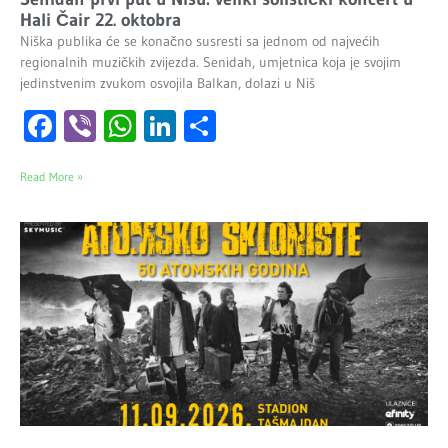
Hali Čair 22. oktobra
Niška publika će se konačno susresti sa jednom od najvećih
regionalnih muzičkih zvijezda. Senidah, umjetnica koja je svojim
jedinstvenim zvukom osvojila Balkan, dolazi u Niš
Facebook
Viber
WhatsApp
LinkedIn
Share
Read More »