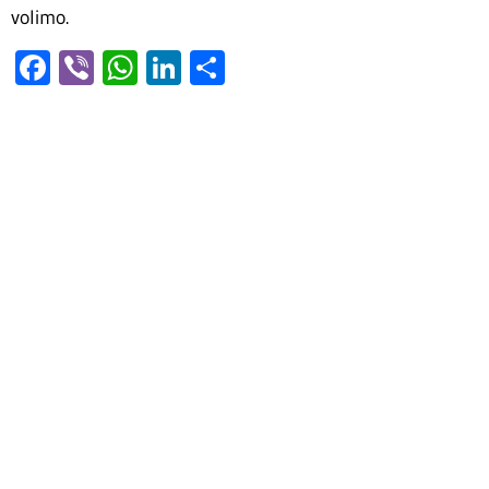
volimo.
Facebook
Viber
WhatsApp
LinkedIn
Share