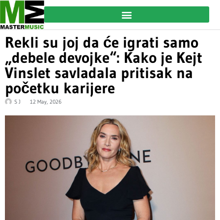
Rekli su joj da će igrati samo
„debele devojke“: Kako je Kejt
Vinslet savladala pritisak na
početku karijere
S J
12 May, 2026