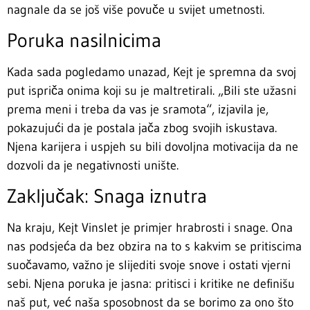
nagnale da se još više povuče u svijet umetnosti.
Poruka nasilnicima
Kada sada pogledamo unazad, Kejt je spremna da svoj
put ispriča onima koji su je maltretirali. „Bili ste užasni
prema meni i treba da vas je sramota“, izjavila je,
pokazujući da je postala jača zbog svojih iskustava.
Njena karijera i uspjeh su bili dovoljna motivacija da ne
dozvoli da je negativnosti unište.
Zaključak: Snaga iznutra
Na kraju, Kejt Vinslet je primjer hrabrosti i snage. Ona
nas podsjeća da bez obzira na to s kakvim se pritiscima
suočavamo, važno je slijediti svoje snove i ostati vjerni
sebi. Njena poruka je jasna: pritisci i kritike ne definišu
naš put, već naša sposobnost da se borimo za ono što