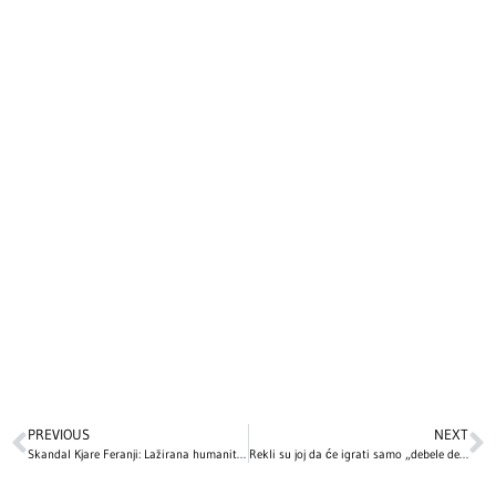
PREVIOUS
NEXT
Skandal Kjare Feranji: Lažirana humanitarna akcija i milioni na računu
Rekli su joj da će igrati samo „debele devojke“: Kako je Kejt Vinslet savladala pritisak na početku karijere