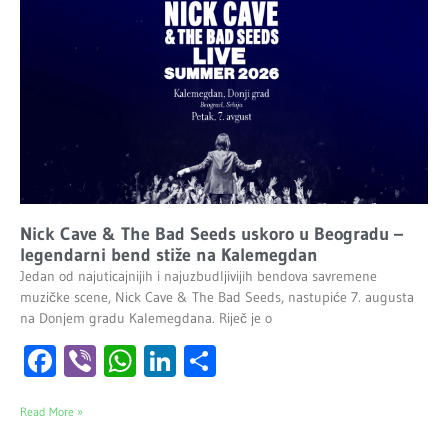
Nick Cave & The Bad Seeds uskoro u Beogradu –
legendarni bend stiže na Kalemegdan
Jedan od najuticajnijih i najuzbudljivijih bendova savremene
muzičke scene, Nick Cave & The Bad Seeds, nastupiće 7. augusta
na Donjem gradu Kalemegdana. Riječ je o
Facebook
Viber
WhatsApp
LinkedIn
Share
Read More »