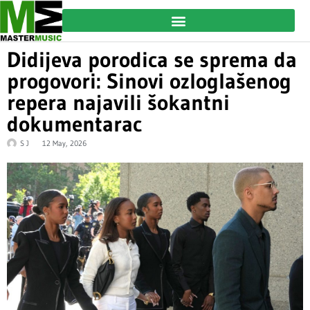
Didijeva porodica se sprema da
progovori: Sinovi ozloglašenog
repera najavili šokantni
dokumentarac
S J
12 May, 2026