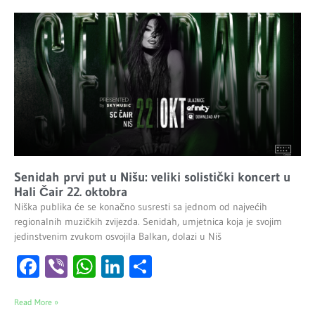
Senidah prvi put u Nišu: veliki solistički koncert u
Hali Čair 22. oktobra
Niška publika će se konačno susresti sa jednom od najvećih
regionalnih muzičkih zvijezda. Senidah, umjetnica koja je svojim
jedinstvenim zvukom osvojila Balkan, dolazi u Niš
Facebook
Viber
WhatsApp
LinkedIn
Share
Read More »