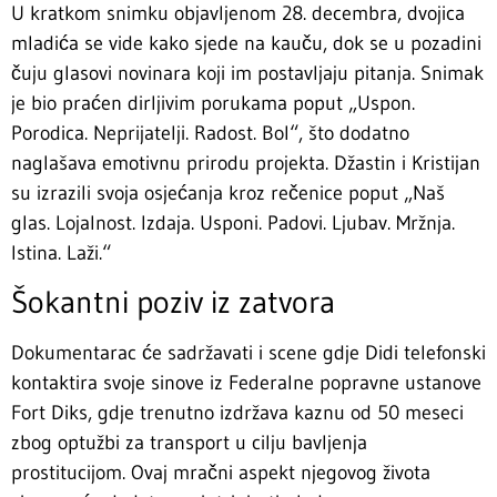
U kratkom snimku objavljenom 28. decembra, dvojica
mladića se vide kako sjede na kauču, dok se u pozadini
čuju glasovi novinara koji im postavljaju pitanja. Snimak
je bio praćen dirljivim porukama poput „Uspon.
Porodica. Neprijatelji. Radost. Bol“, što dodatno
naglašava emotivnu prirodu projekta. Džastin i Kristijan
su izrazili svoja osjećanja kroz rečenice poput „Naš
glas. Lojalnost. Izdaja. Usponi. Padovi. Ljubav. Mržnja.
Istina. Laži.“
Šokantni poziv iz zatvora
Dokumentarac će sadržavati i scene gdje Didi telefonski
kontaktira svoje sinove iz Federalne popravne ustanove
Fort Diks, gdje trenutno izdržava kaznu od 50 meseci
zbog optužbi za transport u cilju bavljenja
prostitucijom. Ovaj mračni aspekt njegovog života