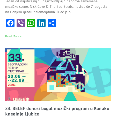
Jedan od najuticajnijih i najuzbudljivijih bendova savremene
muzičke scene, Nick Cave & The Bad Seeds, nastupiće 7. augusta
na Donjem gradu Kalemegdana. Riječ je o
Facebook
Viber
WhatsApp
LinkedIn
Share
Read More »
33. BELEF donosi bogat muzički program u Konaku
kneginje Ljubice