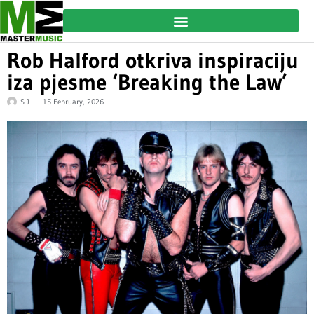
Rob Halford otkriva inspiraciju
iza pjesme ‘Breaking the Law’
S J
15 February, 2026