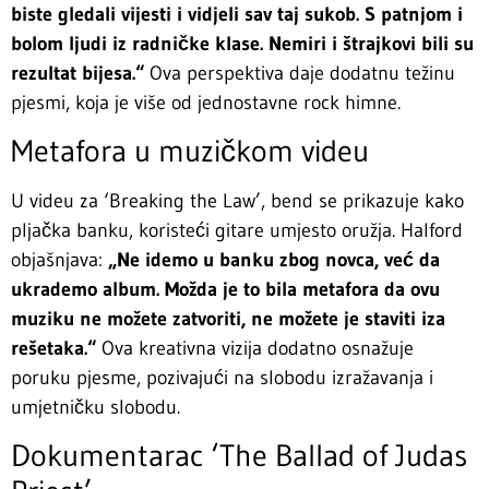
biste gledali vijesti i vidjeli sav taj sukob. S patnjom i
bolom ljudi iz radničke klase. Nemiri i štrajkovi bili su
rezultat bijesa.“
Ova perspektiva daje dodatnu težinu
pjesmi, koja je više od jednostavne rock himne.
Metafora u muzičkom videu
U videu za ‘Breaking the Law’, bend se prikazuje kako
pljačka banku, koristeći gitare umjesto oružja. Halford
objašnjava:
„Ne idemo u banku zbog novca, već da
ukrademo album. Možda je to bila metafora da ovu
muziku ne možete zatvoriti, ne možete je staviti iza
rešetaka.“
Ova kreativna vizija dodatno osnažuje
poruku pjesme, pozivajući na slobodu izražavanja i
umjetničku slobodu.
Dokumentarac ‘The Ballad of Judas