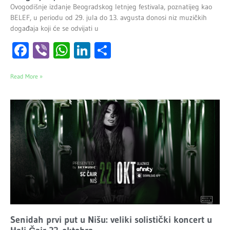
Ovogodišnje izdanje Beogradskog letnjeg festivala, poznatijeg kao
BELEF, u periodu od 29. jula do 13. avgusta donosi niz muzičkih
događaja koji će se odvijati u
Facebook
Viber
WhatsApp
LinkedIn
Share
Read More »
Senidah prvi put u Nišu: veliki solistički koncert u