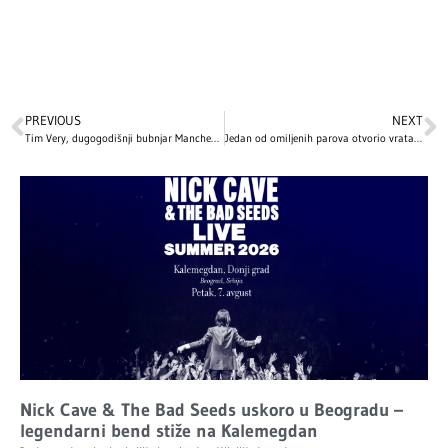
PREVIOUS
NEXT
Tim Very, dugogodišnji bubnjar Manchester Orchestra, preminuo u 42. godini
Jedan od omiljenih parova otvorio vrata svog luksuznog doma: Evo kako izgleda raskošna vila pevača i influenserke vredna 25.8 miliona!
Nick Cave & The Bad Seeds uskoro u Beogradu –
legendarni bend stiže na Kalemegdan