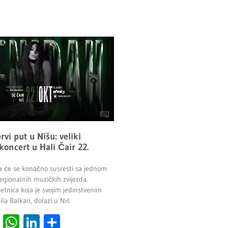
vi put u Nišu: veliki
 koncert u Hali Čair 22.
a će se konačno susresti sa jednom
egionalnih muzičkih zvijezda.
etnica koja je svojim jedinstvenim
la Balkan, dolazi u Niš
cebook
Viber
WhatsApp
LinkedIn
Share