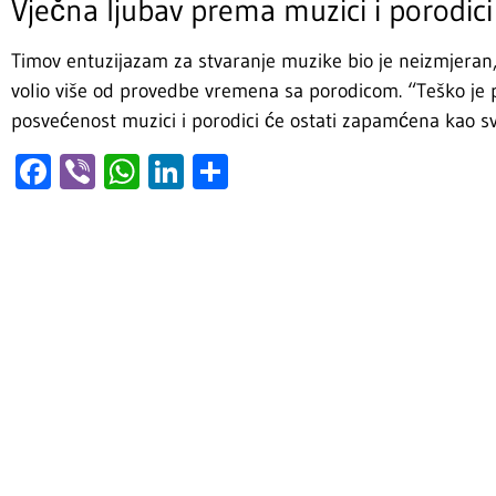
Vječna ljubav prema muzici i porodici
Timov entuzijazam za stvaranje muzike bio je neizmjeran, ali
volio više od provedbe vremena sa porodicom. “Teško je 
posvećenost muzici i porodici će ostati zapamćena kao sv
Facebook
Viber
WhatsApp
LinkedIn
Share