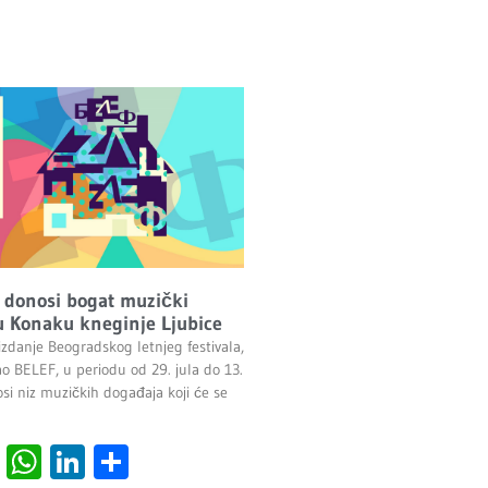
 donosi bogat muzički
 Konaku kneginje Ljubice
izdanje Beogradskog letnjeg festivala,
ao BELEF, u periodu od 29. jula do 13.
si niz muzičkih događaja koji će se
cebook
Viber
WhatsApp
LinkedIn
Share