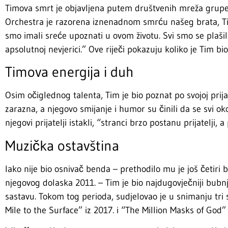
Timova smrt je objavljena putem društvenih mreža grupe, 
Orchestra je razorena iznenadnom smrću našeg brata, Tim
smo imali sreće upoznati u ovom životu. Svi smo se plašili p
apsolutnoj nevjerici.” Ove riječi pokazuju koliko je Tim bio
Timova energija i duh
Osim očiglednog talenta, Tim je bio poznat po svojoj prijat
zarazna, a njegovo smijanje i humor su činili da se svi o
njegovi prijatelji istakli, “stranci brzo postanu prijatelji, a 
Muzička ostavština
Iako nije bio osnivač benda – prethodilo mu je još četiri
njegovog dolaska 2011. – Tim je bio najdugovječniji bubnj
sastavu. Tokom tog perioda, sudjelovao je u snimanju tri 
Mile to the Surface” iz 2017. i “The Million Masks of God” 