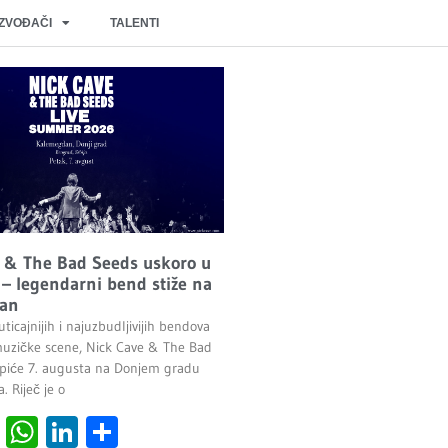
IZVOĐAČI
TALENTI
 & The Bad Seeds uskoro u
– legendarni bend stiže na
an
ticajnijih i najuzbudljivijih bendova
uzičke scene, Nick Cave & The Bad
piće 7. augusta na Donjem gradu
 Riječ je o
cebook
Viber
WhatsApp
LinkedIn
Share