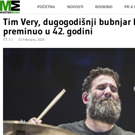
POČETNA
NOVOSTI
BOOKING
PR &
Tim Very, dugogodišnji bubnjar
preminuo u 42. godini
S J
15 February, 2026