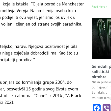
koja je istakla: “Cijela porodica Manchester
Read More »
othyja Veryja. Najomiljenija osoba koju
odijeliti ovu vijest, jer smo još uvijek u
 voljen i cijenjen od strane svojih saradnika.
eljskoj naravi. Njegova pozitivnost je bila
ko njega osjećaju dobrodošlima. Kao što su
prijatelji porodica.”
Senidah pr
solistički
oktobra
 bubnjara od formiranja grupe 2004. do
Niška publik
od najvećih r
ar, posvetivši 15 godina svog života ovom
Senidah, umj
studijska albuma: “Cope” iz 2014., “A Black
zvukom osvoji
iz 2021.
Fa