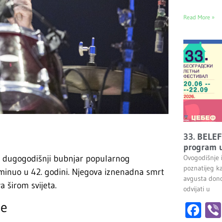
Read More »
33. BELEF
program u
ry, dugogodišnji bubnjar popularnog
Ovogodišnje 
poznatijeg k
minuo u 42. godini. Njegova iznenadna smrt
avgusta dono
a širom svijeta.
odvijati u
je
Fa