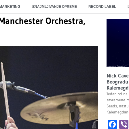
 MARKETING
IZNAJMLJIVANJE OPREME
RECORD LABEL
 Manchester Orchestra,
Nick Cave
Beogradu 
Kalemegd
Jedan od naju
savremene m
Seeds, nastu
Kalemegdana.
Fa