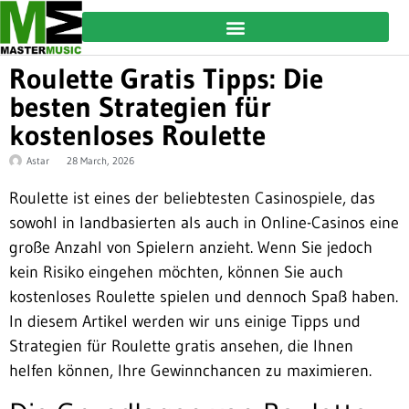
Roulette Gratis Tipps: Die
besten Strategien für
kostenloses Roulette
Astar
28 March, 2026
Roulette ist eines der beliebtesten Casinospiele, das
sowohl in landbasierten als auch in Online-Casinos eine
große Anzahl von Spielern anzieht. Wenn Sie jedoch
kein Risiko eingehen möchten, können Sie auch
kostenloses Roulette spielen und dennoch Spaß haben.
In diesem Artikel werden wir uns einige Tipps und
Strategien für Roulette gratis ansehen,
die Ihnen
helfen können, Ihre Gewinnchancen zu maximieren.