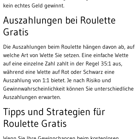
kein echtes Geld gewinnt.
Auszahlungen bei Roulette
Gratis
Die Auszahlungen beim Roulette hängen davon ab, auf
welche Art von Wette Sie setzen. Eine einfache Wette
auf eine einzelne Zahl zahlt in der Regel 35:1 aus,
während eine Wette auf Rot oder Schwarz eine
Auszahlung von 1:1 bietet. Je nach Risiko und
Gewinnwahrscheinlichkeit können Sie unterschiedliche
Auszahlungen erwarten.
Tipps und Strategien für
Roulette Gratis
Wenn Sie Ihre Gewinnchancen beim kostenlosen