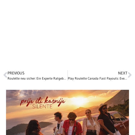
PREVIOUS
NEXT
Roulette neu sicher: Ein Experte Ratgeber für Spieler
Play Roulette Canada Fast Payouts: Everything You Need to Know