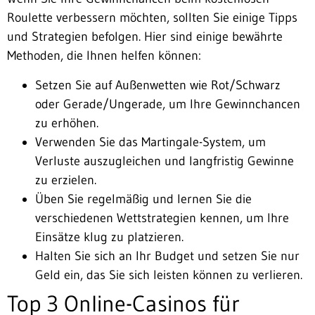
Roulette verbessern möchten, sollten Sie einige Tipps
und Strategien befolgen. Hier sind einige bewährte
Methoden, die Ihnen helfen können:
Setzen Sie auf Außenwetten wie Rot/Schwarz
oder Gerade/Ungerade, um Ihre Gewinnchancen
zu erhöhen.
Verwenden Sie das Martingale-System, um
Verluste auszugleichen und langfristig Gewinne
zu erzielen.
Üben Sie regelmäßig und lernen Sie die
verschiedenen Wettstrategien kennen, um Ihre
Einsätze klug zu platzieren.
Halten Sie sich an Ihr Budget und setzen Sie nur
Geld ein, das Sie sich leisten können zu verlieren.
Top 3 Online-Casinos für