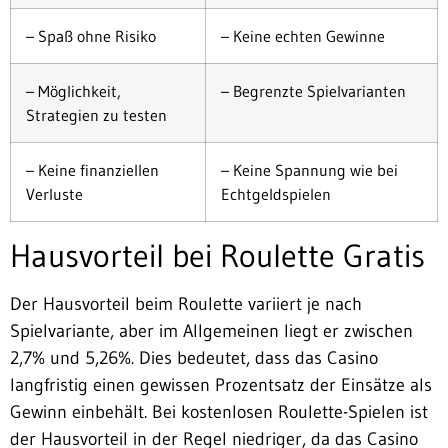
– Spaß ohne Risiko
– Keine echten Gewinne
– Möglichkeit,
– Begrenzte Spielvarianten
Strategien zu testen
– Keine finanziellen
– Keine Spannung wie bei
Verluste
Echtgeldspielen
Hausvorteil bei Roulette Gratis
Der Hausvorteil beim Roulette variiert je nach
Spielvariante, aber im Allgemeinen liegt er zwischen
2,7% und 5,26%. Dies bedeutet, dass das Casino
langfristig einen gewissen Prozentsatz der Einsätze als
Gewinn einbehält. Bei kostenlosen Roulette-Spielen ist
der Hausvorteil in der Regel niedriger, da das Casino