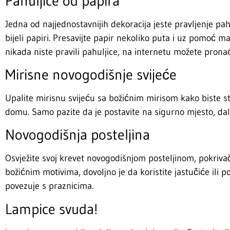
Pahuljice od papira
Jedna od najjednostavnijih dekoracija jeste pravljenje pah
bijeli papiri. Presavijte papir nekoliko puta i uz pomoć mak
nikada niste pravili pahuljice, na internetu možete pronać
Mirisne novogodišnje svijeće
Upalite mirisnu svijeću sa božićnim mirisom kako biste 
domu. Samo pazite da je postavite na sigurno mjesto, dale
Novogodišnja posteljina
Osvježite svoj krevet novogodišnjom posteljinom, pokriva
božićnim motivima, dovoljno je da koristite jastučiće ili p
povezuje s praznicima.
Lampice svuda!