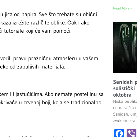
Read More »
uljica od papira. Sve što trebate su obični
aza izrežite različite oblike. Čak i ako
i tutoriale koji će vam pomoći.
stvorili pravu prazničnu atmosferu u vašem
ko od zapaljivih materijala.
Senidah pr
solistički
čem ili jastučićima. Ako nemate posteljinu sa
oktobra
Niška publik
okrivače u crvenoj boji, koja se tradicionalno
od najvećih r
Senidah, umj
zvukom osvoji
Fa