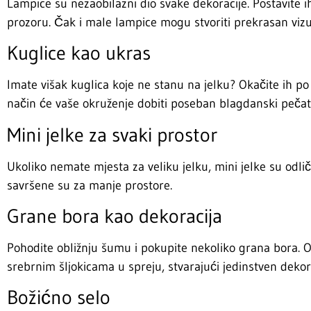
Lampice su nezaobilazni dio svake dekoracije. Postavite ih 
prozoru. Čak i male lampice mogu stvoriti prekrasan vizu
Kuglice kao ukras
Imate višak kuglica koje ne stanu na jelku? Okačite ih po 
način će vaše okruženje dobiti poseban blagdanski pečat
Mini jelke za svaki prostor
Ukoliko nemate mjesta za veliku jelku, mini jelke su odlič
savršene su za manje prostore.
Grane bora kao dekoracija
Pohodite obližnju šumu i pokupite nekoliko grana bora. O
srebrnim šljokicama u spreju, stvarajući jedinstven dekora
Božićno selo