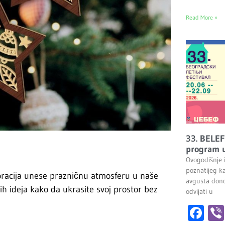
Read More »
33. BELEF
program u
Ovogodišnje 
poznatijeg k
oracija unese prazničnu atmosferu u naše
avgusta dono
 ideja kako da ukrasite svoj prostor bez
odvijati u
Fa