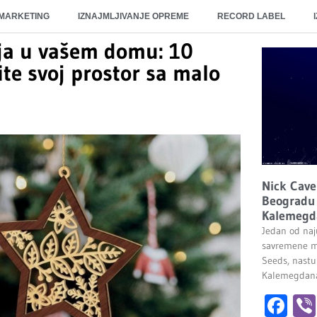
 MARKETING
IZNAJMLJIVANJE OPREME
RECORD LABEL
ja u vašem domu: 10
te svoj prostor sa malo
Nick Cave
Beogradu 
Kalemegd
Jedan od naju
savremene m
Seeds, nastu
Kalemegdana.
Fa