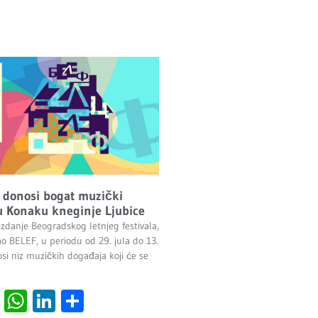
 donosi bogat muzički
 Konaku kneginje Ljubice
izdanje Beogradskog letnjeg festivala,
ao BELEF, u periodu od 29. jula do 13.
si niz muzičkih događaja koji će se
cebook
Viber
WhatsApp
LinkedIn
Share