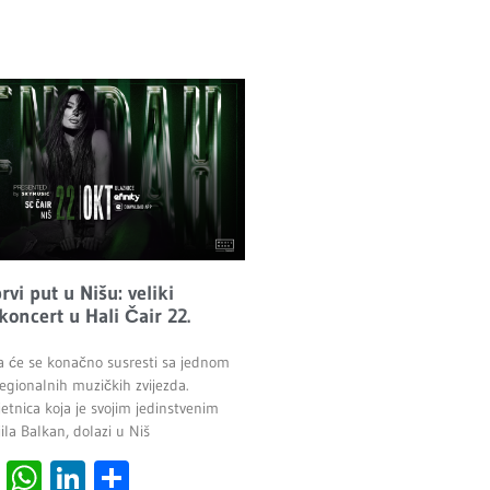
vi put u Nišu: veliki
 koncert u Hali Čair 22.
a će se konačno susresti sa jednom
egionalnih muzičkih zvijezda.
etnica koja je svojim jedinstvenim
la Balkan, dolazi u Niš
cebook
Viber
WhatsApp
LinkedIn
Share