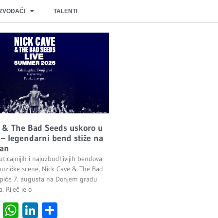
IZVOĐAČI
TALENTI
 & The Bad Seeds uskoro u
– legendarni bend stiže na
an
ticajnijih i najuzbudljivijih bendova
uzičke scene, Nick Cave & The Bad
piće 7. augusta na Donjem gradu
 Riječ je o
cebook
Viber
WhatsApp
LinkedIn
Share