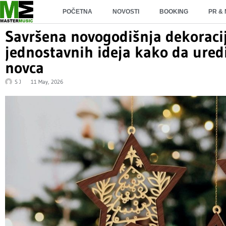
POČETNA
NOVOSTI
BOOKING
PR &
Savršena novogodišnja dekoraci
jednostavnih ideja kako da uredi
novca
S J
11 May, 2026