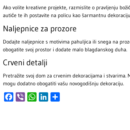
Ako volite kreativne projekte, razmislite o pravljenju boži
autiće te ih postavite na policu kao šarmantnu dekoraciju
Naljepnice za prozore
Dodajte naljepnice s motivima pahuljica ili snega na proz
obogatite svoj prostor i dodate malo blagdanskog duha.
Crveni detalji
Pretražite svoj dom za crvenim dekoracijama i stvarima. Miri
mogu dodatno obogatiti vašu novogodišnju dekoraciju.
Facebook
Viber
WhatsApp
LinkedIn
Share