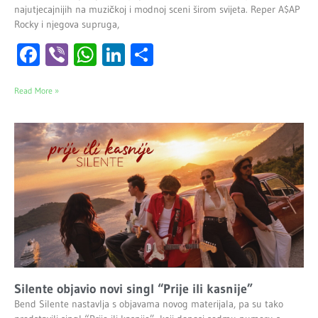
najutjecajnijih na muzičkoj i modnoj sceni širom svijeta. Reper A$AP
Rocky i njegova supruga,
Facebook
Viber
WhatsApp
LinkedIn
Share
Read More »
Silente objavio novi singl “Prije ili kasnije”
Bend Silente nastavlja s objavama novog materijala, pa su tako