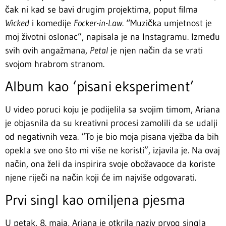
čak ni kad se bavi drugim projektima, poput filma
Wicked
i komedije
Focker-in-Law
. “Muzička umjetnost je
moj životni oslonac”, napisala je na Instagramu. Između
svih ovih angažmana,
Petal
je njen način da se vrati
svojom hrabrom stranom.
Album kao ‘pisani eksperiment’
U video poruci koju je podijelila sa svojim timom, Ariana
je objasnila da su kreativni procesi zamolili da se udalji
od negativnih veza. “To je bio moja pisana vježba da bih
opekla sve ono što mi više ne koristi”, izjavila je. Na ovaj
način, ona želi da inspirira svoje obožavaoce da koriste
njene riječi na način koji će im najviše odgovarati.
Prvi singl kao omiljena pjesma
U petak, 8. maja, Ariana je otkrila naziv prvog singla