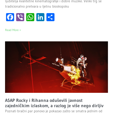
ljubitelja kvalitetne kinematografije i dobre muzike. Veliki trg se
tradicionalno pretvara u ljetnu bioskopsku
Facebook
Viber
WhatsApp
LinkedIn
Share
Read More »
A$AP Rocky i Rihanna oduševili javnost
zajedničkim izlaskom, a razlog je više nego dirljiv
Poznati bračni par ponovo je pokazao zašto se smatra jednim od