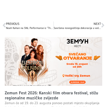
PREVIOUS
NEXT
Noah Kahan na SNL: Performanse iz ‘The Great Divide’
Savršena novogodišnja dekoracija u vašem domu: 10 jednostavnih ideja kako da uredite svoj prostor sa malo novca
Zemun Fest 2026: Kanski film otvara festival, stižu
regionalne muzičke zvijezde
Zemun će od 19. do 23. augusta ponovo postati mjesto okupljanja