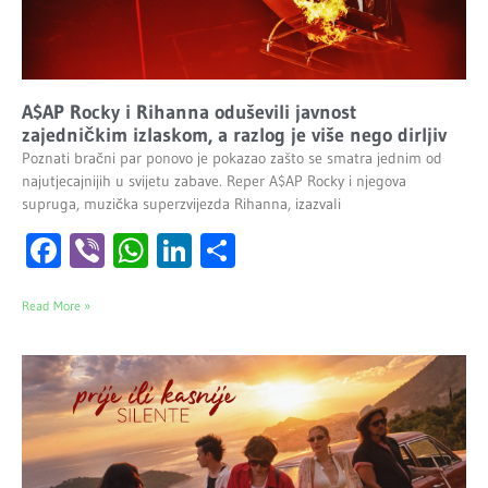
A$AP Rocky i Rihanna oduševili javnost
zajedničkim izlaskom, a razlog je više nego dirljiv
Poznati bračni par ponovo je pokazao zašto se smatra jednim od
najutjecajnijih u svijetu zabave. Reper A$AP Rocky i njegova
supruga, muzička superzvijezda Rihanna, izazvali
Facebook
Viber
WhatsApp
LinkedIn
Share
Read More »