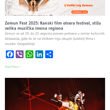
Zemun Fest 2025: Kanski film otvara festival, stižu
velika muzička imena regiona
Zemun se od 19. do 23. avgusta ponovo pretvara u centar kulturnih
dešavanja, gdje će se na Velikom trgu okupiti ljubitelji filma i
muzike. Ovogodišnje
Facebook
Viber
WhatsApp
LinkedIn
Share
Read More »