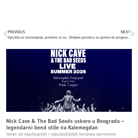
PREVIOUS
NEXT
Optužbe za zlostavljanje, problemi sa zakonom, lečenje zavisnosti…: Najveći skandali i kontroverze poznatih ličnosti koje i danas intrigiraju svet
Didijeva porodica se sprema da progovori: Sinovi ozloglašenog repera najavili šokantni dokumentarac
Nick Cave & The Bad Seeds uskoro u Beogradu –
legendarni bend stiže na Kalemegdan
Jedan od najuticajnijih i najuzbudljivijih bendova savremene