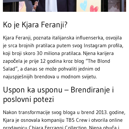
Ko je Kjara Feranji?
Kjara Feranji, poznata italijanska influenserka, osvojila
je srca brojnih pratilaca putem svog Instagram profila,
koji broji skoro 30 miliona pratilaca. Njena karijera
započela je prije 12 godina kroz blog “The Blond
Salad”, a danas se može pohvaliti jednim od
najuspješnijih brendova u modnom svijetu.
Uspon ka usponu – Brendiranje i
poslovni potezi
Nakon transformacije svog bloga u brend 2013. godine,
Kjara je osnovala kompaniju TBS Crew i otvorila online
prodavnicu Chiara Ferragni Collection. Njena obuća i