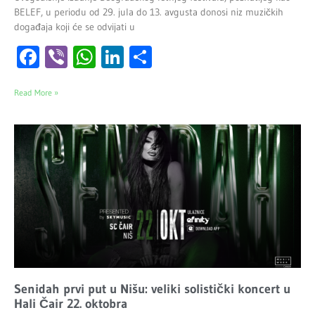
BELEF, u periodu od 29. jula do 13. avgusta donosi niz muzičkih
događaja koji će se odvijati u
Facebook
Viber
WhatsApp
LinkedIn
Share
Read More »
Senidah prvi put u Nišu: veliki solistički koncert u
Hali Čair 22. oktobra