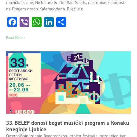
muzičke scene, Nick Cave & The Bad Seeds, nastupiće 7. augusta
na Donjem gradu Kalemegdana. Riječ je o
Facebook
Viber
WhatsApp
LinkedIn
Share
Read More »
33. BELEF donosi bogat muzički program u Konaku
kneginje Ljubice
Ovogodišnje izdanje Beogradskog letnjeg festivala, poznatijeg kao