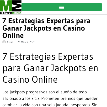
7 Estrategias Expertas para
Ganar Jackpots en Casino
Online
Astar
26 March, 2026
7 Estrategias Expertas
para Ganar Jackpots en
Casino Online
Los jackpots progresivos son el sueño de todo
aficionado a los
slots
. Prometen premios que pueden
cambiar la vida con una sola jugada inesperada. Sin