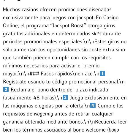
Muchos casinos ofrecen promociones diseñadas
exclusivamente para juegos con jackpot. En Casino
Online, el programa “Jackpot Boost” otorga giros
gratuitos adicionales en determinados
slots
durante
periodos promocionales especiales.\n\nEstos giros no
sólo aumentan tus oportunidades sin coste extra sino
que también pueden cumplir con los requisitos
mínimos necesarios para activar el premio
mayor.\n\n### Pasos rápidos\nenlace:\n
Regístrate usando tu código promocional personal.\n
Reclama el bono dentro del plazo indicado
(usualmente 48 horas).\n
Juega exclusivamente en
las máquinas elegidas por la oferta.\n
Cumple los
requisitos de
wagering
antes de retirar cualquier
ganancia obtenida mediante bonos.\n\nRecuerda leer
bien los términos asociados al bono welcome (
bono