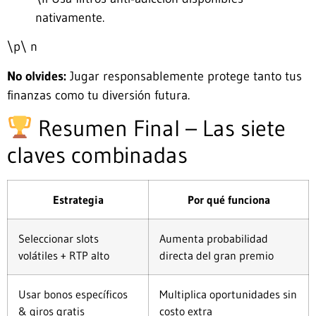
nativamente.
\p\ n
No olvides:
Jugar responsablemente protege tanto tus
finanzas como tu diversión futura.
Resumen Final – Las siete
claves combinadas
Estrategia
Por qué funciona
Seleccionar slots
Aumenta probabilidad
volátiles + RTP alto
directa del gran premio
Usar bonos específicos
Multiplica oportunidades sin
& giros gratis
costo extra