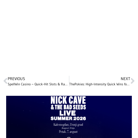
PREVIOUS
NEXT
SpellWin Casino – Quick‑Hit Slots & Rapid‑Fire Table Action for the Modern Player
ThePokies: High‑Intensity Quick Wins for Australian Players