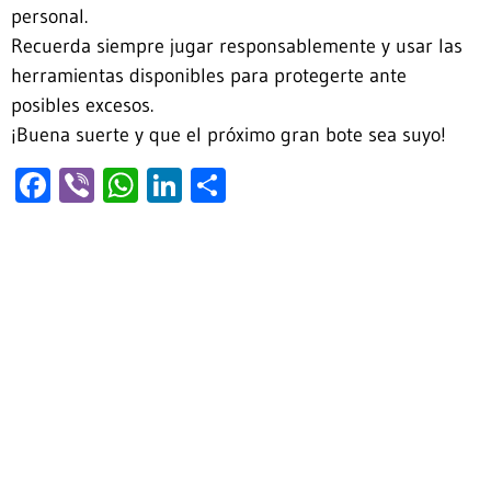
personal.
Recuerda siempre jugar responsablemente y usar las
herramientas disponibles para protegerte ante
posibles excesos.
¡Buena suerte y que el próximo gran bote sea suyo!
Facebook
Viber
WhatsApp
LinkedIn
Share