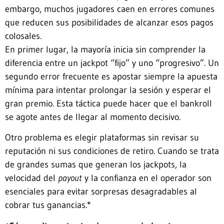
embargo, muchos jugadores caen en errores comunes
que reducen sus posibilidades de alcanzar esos pagos
colosales.
En primer lugar, la mayoría inicia sin comprender la
diferencia entre un jackpot “fijo” y uno “progresivo”. Un
segundo error frecuente es apostar siempre la apuesta
mínima para intentar prolongar la sesión y esperar el
gran premio. Esta táctica puede hacer que el bankroll
se agote antes de llegar al momento decisivo.​
Otro problema es elegir plataformas sin revisar su
reputación ni sus condiciones de retiro. Cuando se trata
de grandes sumas que generan los jackpots, la
velocidad del
payout
y la confianza en el operador son
esenciales para evitar sorpresas desagradables al
cobrar tus ganancias.*