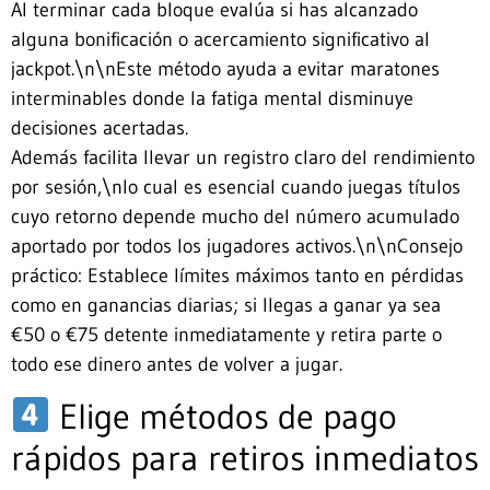
Al terminar cada bloque evalúa si has alcanzado
alguna bonificación o acercamiento significativo al
jackpot.\n\nEste método ayuda a evitar maratones
interminables donde la fatiga mental disminuye
decisiones acertadas.
Además facilita llevar un registro claro del rendimiento
por sesión,\nlo cual es esencial cuando juegas títulos
cuyo retorno depende mucho del número acumulado
aportado por todos los jugadores activos.\n\nConsejo
práctico: Establece límites máximos tanto en pérdidas
como en ganancias diarias; si llegas a ganar ya sea
€50 o €75 detente inmediatamente y retira parte o
todo ese dinero antes de volver a jugar.
Elige métodos de pago
rápidos para retiros inmediatos