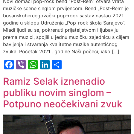
Novi domaći pop-rock bend “Post-Rem” otvara vrata
muzičke scene singlom prvijencom. Bend „Post-Rem“ je
bosanskohercegovački pop-rock sastav nastao 2021.
godine u sklopu Udruženja „Pop-rock škola Sarajevo“.
Mladi ljudi su se, pokrenuti prijateljstvom i ljubavlju
prema muzici, spojili u jednu muzičku zajednicu s ciljem
bavljenja i stvaranja kvalitetne muzike autentičnog
zvuka. Početak 2021 . godine Naši počeci, iako […]
Facebook
Viber
WhatsApp
LinkedIn
Share
Ramiz Selak iznenadio
publiku novim singlom –
Potpuno neočekivani zvuk