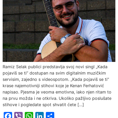
Ramiz Selak publici predstavlja svoj novi singl „Kada
pojaviš se ti“ dostupan na svim digitalnim muzičkim
servisim, zajedno s videospotom. „Kada pojaviš se ti“
krase najemotivniji stihovi koje je Kenan Ferhatović
napisao. Pjesma je veoma emotivna, iako njen ritam to
na prvu možda i ne otkriva. Ukoliko pažljivo poslušate
stihove i pogledate spot shvatit ćete […]
Facebook
Viber
WhatsApp
LinkedIn
Share