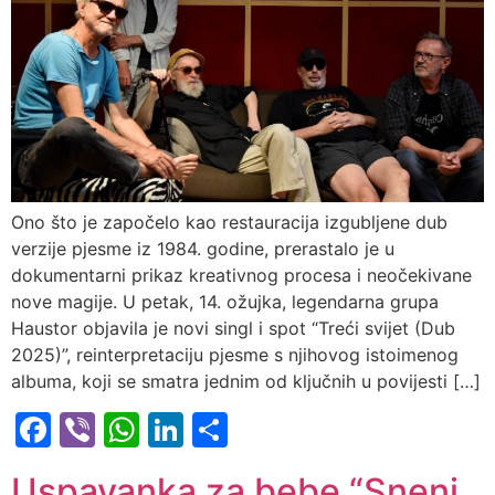
Ono što je započelo kao restauracija izgubljene dub
verzije pjesme iz 1984. godine, prerastalo je u
dokumentarni prikaz kreativnog procesa i neočekivane
nove magije. U petak, 14. ožujka, legendarna grupa
Haustor objavila je novi singl i spot “Treći svijet (Dub
2025)”, reinterpretaciju pjesme s njihovog istoimenog
albuma, koji se smatra jednim od ključnih u povijesti […]
Facebook
Viber
WhatsApp
LinkedIn
Share
Uspavanka za bebe “Sneni