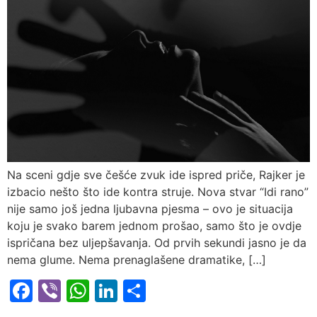
Na sceni gdje sve češće zvuk ide ispred priče, Rajker je
izbacio nešto što ide kontra struje. Nova stvar “Idi rano”
nije samo još jedna ljubavna pjesma – ovo je situacija
koju je svako barem jednom prošao, samo što je ovdje
ispričana bez uljepšavanja. Od prvih sekundi jasno je da
nema glume. Nema prenaglašene dramatike, […]
Facebook
Viber
WhatsApp
LinkedIn
Share