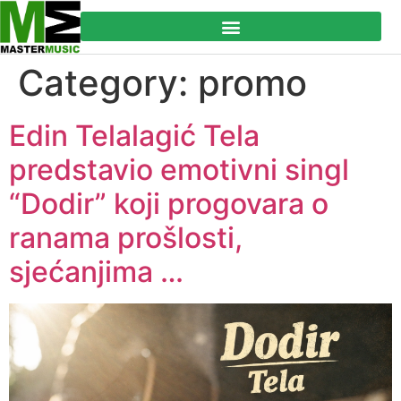
Category:
promo
Edin Telalagić Tela
predstavio emotivni singl
“Dodir” koji progovara o
ranama prošlosti,
sjećanjima …