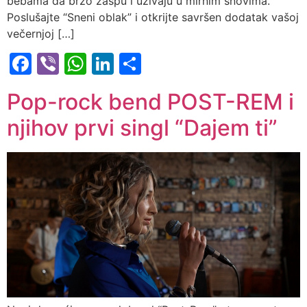
bebama da brzo zaspu i uživaju u mirnim snovima.
Poslušajte “Sneni oblak” i otkrijte savršen dodatak vašoj
večernjoj […]
Facebook
Viber
WhatsApp
LinkedIn
Share
Pop-rock bend POST-REM i
njihov prvi singl “Dajem ti”