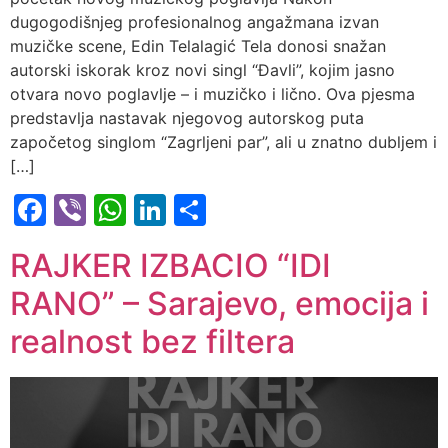
dugogodišnjeg profesionalnog angažmana izvan
muzičke scene, Edin Telalagić Tela donosi snažan
autorski iskorak kroz novi singl “Đavli”, kojim jasno
otvara novo poglavlje – i muzičko i lično. Ova pjesma
predstavlja nastavak njegovog autorskog puta
započetog singlom “Zagrljeni par”, ali u znatno dubljem i
[…]
Facebook
Viber
WhatsApp
LinkedIn
Share
RAJKER IZBACIO “IDI
RANO” – Sarajevo, emocija i
realnost bez filtera