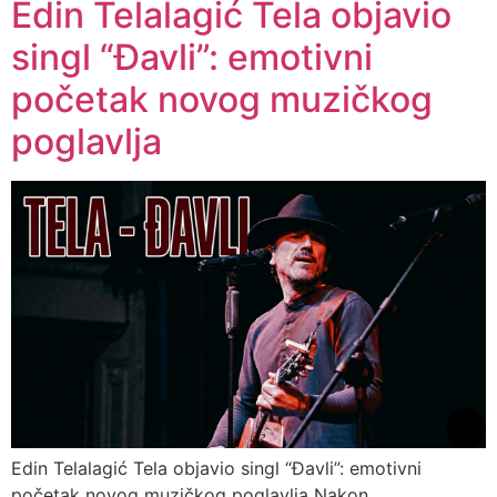
Edin Telalagić Tela objavio
singl “Đavli”: emotivni
početak novog muzičkog
poglavlja
Edin Telalagić Tela objavio singl “Đavli”: emotivni
početak novog muzičkog poglavlja Nakon