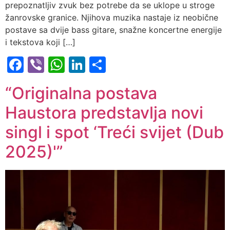
prepoznatljiv zvuk bez potrebe da se uklope u stroge
žanrovske granice. Njihova muzika nastaje iz neobične
postave sa dvije bass gitare, snažne koncertne energije
i tekstova koji […]
Facebook
Viber
WhatsApp
LinkedIn
Share
“Originalna postava
Haustora predstavlja novi
singl i spot ‘Treći svijet (Dub
2025)'”