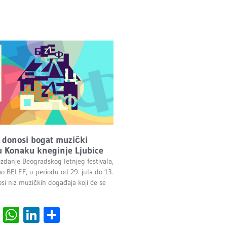
 donosi bogat muzički
 Konaku kneginje Ljubice
izdanje Beogradskog letnjeg festivala,
ao BELEF, u periodu od 29. jula do 13.
si niz muzičkih događaja koji će se
cebook
Viber
WhatsApp
LinkedIn
Share