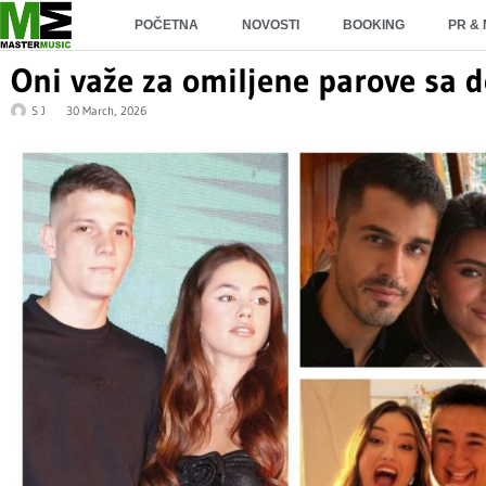
POČETNA
NOVOSTI
BOOKING
PR &
Oni važe za omiljene parove sa
S J
30 March, 2026