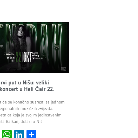
vi put u Nišu: veliki
 koncert u Hali Čair 22.
a će se konačno susresti sa jednom
egionalnih muzičkih zvijezda.
etnica koja je svojim jedinstvenim
la Balkan, dolazi u Niš
cebook
Viber
WhatsApp
LinkedIn
Share