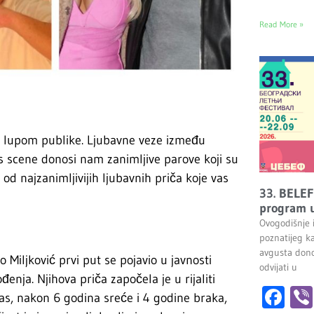
Read More »
pod lupom publike. Ljubavne veze između
ns scene donosi nam zanimljive parove koji su
od najzanimljivijih ljubavnih priča koje vas
33. BELEF
program u
Ovogodišnje 
poznatijeg k
avgusta dono
Miljković prvi put se pojavio u javnosti
odvijati u
nja. Njihova priča započela je u rijaliti
Fa
as, nakon 6 godina sreće i 4 godine braka,