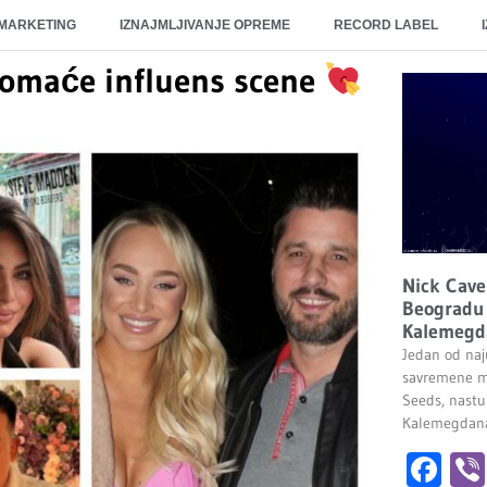
 MARKETING
IZNAJMLJIVANJE OPREME
RECORD LABEL
 domaće influens scene
Nick Cave
Beogradu 
Kalemegd
Jedan od naju
savremene m
Seeds, nastu
Kalemegdana.
Fa