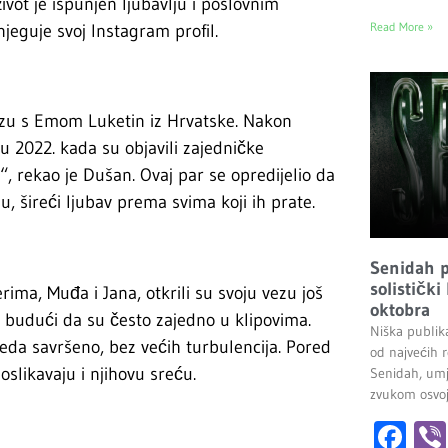
život je ispunjen ljubavlju i poslovnim
Read More »
eguje svoj Instagram profil.
 vezu s Emom Luketin iz Hrvatske. Nakon
u 2022. kada su objavili zajedničke
o“, rekao je Dušan. Ovaj par se opredijelio da
, šireći ljubav prema svima koji ih prate.
Senidah pr
solistički
ma, Muđa i Jana, otkrili su svoju vezu još
oktobra
a, budući da su često zajedno u klipovima.
Niška publik
leda savršeno, bez većih turbulencija. Pored
od najvećih r
slikavaju i njihovu sreću.
Senidah, umj
zvukom osvoji
Fa