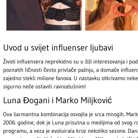
Uvod u svijet influenser ljubavi
Životi influensera neprekidno su u žiži interesovanja i 
poznatih ličnosti često privlače pažnju, a domaće influe
zajedno stekli milione fanova. U nastavku otkrivamo neke 
sigurno neće ostaviti ravnodušnim!
Luna Đogani i Marko Miljković
Ova šarmantna kombinacija osvojila je srca mnogih. Marko 
2006. godine, dok je Luna prisutna u medijima od svog rođe
programu, a veza je evoluirala kroz nekoliko sezone. Dan