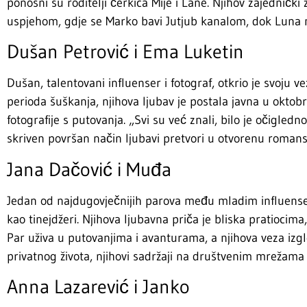
ponosni su roditelji ćerkica Mije i Lane. Njihov zajednički 
uspjehom, gdje se Marko bavi Jutjub kanalom, dok Luna nj
Dušan Petrović i Ema Luketin
Dušan, talentovani influenser i fotograf, otkrio je svoju
perioda šuškanja, njihova ljubav je postala javna u oktobr
fotografije s putovanja. „Svi su već znali, bilo je očigledn
skriven površan način ljubavi pretvori u otvorenu romansu
Jana Dačović i Muđa
Jedan od najdugovječnijih parova među mladim influenseri
kao tinejdžeri. Njihova ljubavna priča je bliska pratiocim
Par uživa u putovanjima i avanturama, a njihova veza izg
privatnog života, njihovi sadržaji na društvenim mrežama o
Anna Lazarević i Janko