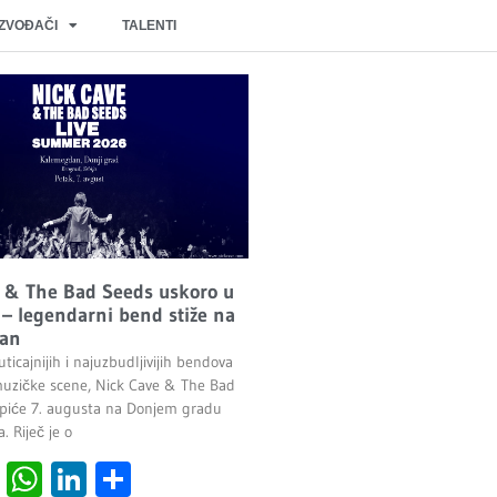
IZVOĐAČI
TALENTI
 & The Bad Seeds uskoro u
– legendarni bend stiže na
an
ticajnijih i najuzbudljivijih bendova
uzičke scene, Nick Cave & The Bad
piće 7. augusta na Donjem gradu
 Riječ je o
cebook
Viber
WhatsApp
LinkedIn
Share