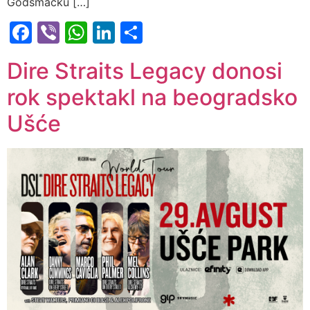
Godsmacku […]
Facebook
Viber
WhatsApp
LinkedIn
Share
Dire Straits Legacy donosi
rok spektakl na beogradsko
Ušće