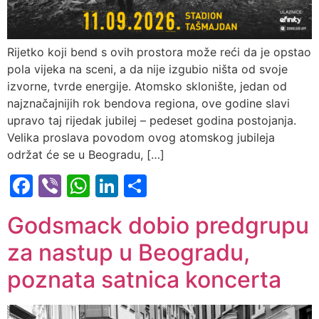
Rijetko koji bend s ovih prostora može reći da je opstao
pola vijeka na sceni, а da nije izgubio ništa od svoje
izvorne, tvrde energije. Atomsko sklonište, jedan od
najznačajnijih rok bendova regiona, ove godine slavi
upravo taj rijedak jubilej – pedeset godina postojanja.
Velika proslava povodom ovog atomskog jubileja
održat će se u Beogradu, […]
Facebook
Viber
WhatsApp
LinkedIn
Share
Godsmack dobio predgrupu
za nastup u Beogradu,
poznata satnica koncerta