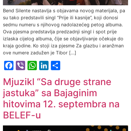
Bend Silente nastavlja s objavama novog materijala, pa
su tako predstavili singl “Prije ili kasnije”, koji donosi
sedmu numeru s njihovog nadolazećeg petog albuma.
Ova pjesma predstavlja predzadnji singl i spot prije
izlaska cijelog albuma, čije se objavljivanje očekuje do
kraja godine. Ko stoji iza pjesme Za glazbu i aranžman
ove numere zadužen je Tibor […]
Facebook
Viber
WhatsApp
LinkedIn
Share
Mjuzikl “Sa druge strane
jastuka” sa Bajaginim
hitovima 12. septembra na
BELEF-u