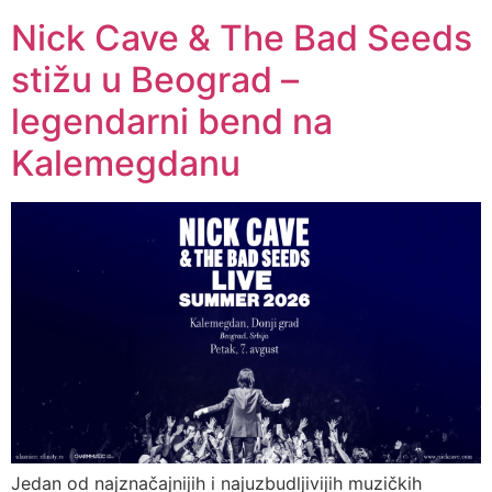
Nick Cave & The Bad Seeds
stižu u Beograd –
legendarni bend na
Kalemegdanu
Jedan od najznačajnijih i najuzbudljivijih muzičkih