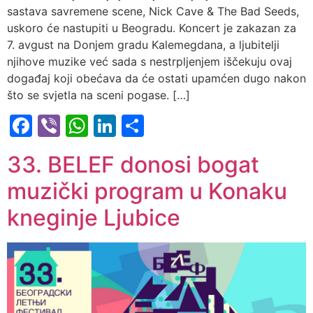
sastava savremene scene, Nick Cave & The Bad Seeds,
uskoro će nastupiti u Beogradu. Koncert je zakazan za
7. avgust na Donjem gradu Kalemegdana, a ljubitelji
njihove muzike već sada s nestrpljenjem iščekuju ovaj
događaj koji obećava da će ostati upamćen dugo nakon
što se svjetla na sceni pogase. […]
Facebook
Viber
WhatsApp
LinkedIn
Share
33. BELEF donosi bogat
muzički program u Konaku
kneginje Ljubice