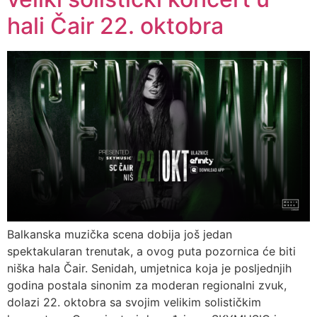
hali Čair 22. oktobra
Balkanska muzička scena dobija još jedan
spektakularan trenutak, a ovog puta pozornica će biti
niška hala Čair. Senidah, umjetnica koja je posljednjih
godina postala sinonim za moderan regionalni zvuk,
dolazi 22. oktobra sa svojim velikim solističkim