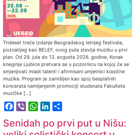
Trideset treće izdanje Beogradskog letnjeg festivala,
poznatijeg kao BELEF, ovog puta stavlja muziku u prvi
plan. Od 29. jula do 13. avgusta 2026. godine, Konak
kneginje Ljubice pretvara se u pozornicu na kojoj će se
smjenjivati mladi talenti i afirmisani umjetnici klasične
muzike. Program je zamišljen kao spoj besplatnih
koncerata namijenjenih promociji studenata Fakulteta
muzičke […]
Facebook
Viber
WhatsApp
LinkedIn
Share
Senidah po prvi put u Nišu:
veliki solistički koncert u