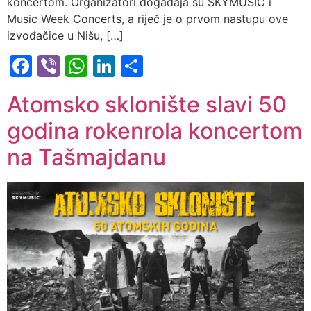
koncertom. Organizatori događaja su SKYMUSIC i
Music Week Concerts, a riječ je o prvom nastupu ove
izvođačice u Nišu, […]
Facebook
Viber
WhatsApp
LinkedIn
Share
Atomsko sklonište slavi 50
godina rokenrola koncertom
na Tašmajdanu