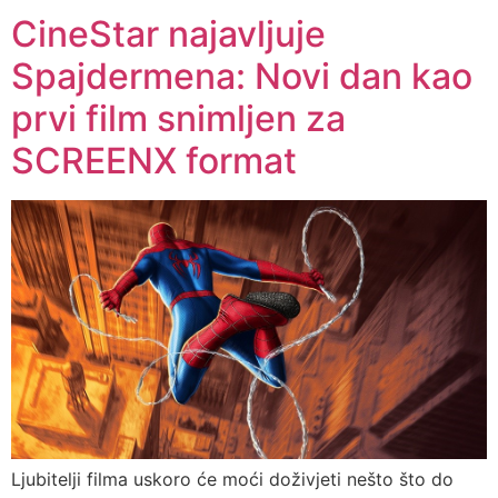
CineStar najavljuje
Spajdermena: Novi dan kao
prvi film snimljen za
SCREENX format
Ljubitelji filma uskoro će moći doživjeti nešto što do