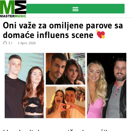
Oni važe za omiljene parove sa
domaće influens scene
S J
1 April, 2026