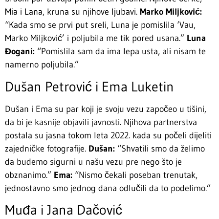
Mia i Lana, kruna su njihove ljubavi.
Marko Miljković:
“Kada smo se prvi put sreli, Luna je pomislila ‘Vau,
Marko Miljković’ i poljubila me tik pored usana.”
Luna
Đogani:
“Pomislila sam da ima lepa usta, ali nisam te
namerno poljubila.”
Dušan Petrović i Ema Luketin
Dušan i Ema su par koji je svoju vezu započeo u tišini,
da bi je kasnije objavili javnosti. Njihova partnerstva
postala su jasna tokom leta 2022. kada su počeli dijeliti
zajedničke fotografije.
Dušan:
“Shvatili smo da želimo
da budemo sigurni u našu vezu pre nego što je
obznanimo.”
Ema:
“Nismo čekali poseban trenutak,
jednostavno smo jednog dana odlučili da to podelimo.”
Muđa i Jana Dačović