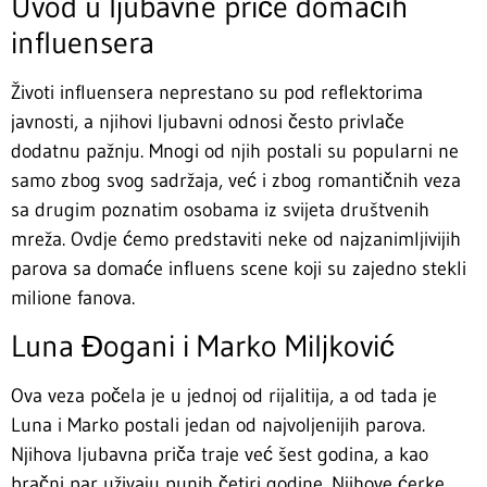
Uvod u ljubavne priče domaćih
influensera
Životi influensera neprestano su pod reflektorima
javnosti, a njihovi ljubavni odnosi često privlače
dodatnu pažnju. Mnogi od njih postali su popularni ne
samo zbog svog sadržaja, već i zbog romantičnih veza
sa drugim poznatim osobama iz svijeta društvenih
mreža. Ovdje ćemo predstaviti neke od najzanimljivijih
parova sa domaće influens scene koji su zajedno stekli
milione fanova.
Luna Đogani i Marko Miljković
Ova veza počela je u jednoj od rijalitija, a od tada je
Luna i Marko postali jedan od najvoljenijih parova.
Njihova ljubavna priča traje već šest godina, a kao
bračni par uživaju punih četiri godine. Njihove ćerke,