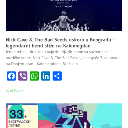
Nick Cave & The Bad Seeds uskoro u Beogradu –
legendarni bend stiže na Kalemegdan
Jedan od najuticajnijih i najuzbudljivijih bendova savremene
muzičke scene, Nick Cave & The Bad Seeds, nastupiće 7. augusta
na Donjem gradu Kalemegdana. Riječ je o
Facebook
Viber
WhatsApp
LinkedIn
Share
Read More »