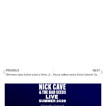
PREVIOUS
NEXT
Otkrivena tajna kultne scene iz filma „Sam u kući“ koju je Mekoli Kalkin – potpuno improvizovao!
Ona je rođena sestra Emine Jahović: Sabina se bavi ozbiljnim zanimanjem, a evo kako izgleda – fanovi tvrde da su kao bliznakinje! (FOTO)