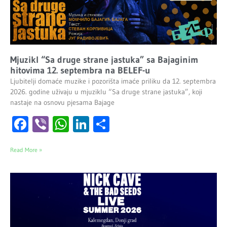
Mjuzikl “Sa druge strane jastuka” sa Bajaginim
hitovima 12. septembra na BELEF-u
Ljubitelji domaće muzike i pozorišta imaće priliku da 12. septembra
2026. godine uživaju u mjuziklu “Sa druge strane jastuka”, koji
nastaje na osnovu pjesama Bajage
Facebook
Viber
WhatsApp
LinkedIn
Share
Read More »