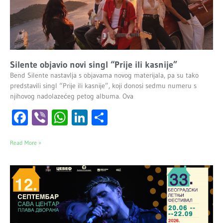
Silente objavio novi singl “Prije ili kasnije”
Bend Silente nastavlja s objavama novog materijala, pa su tako
predstavili singl “Prije ili kasnije”, koji donosi sedmu numeru s
njihovog nadolazećeg petog albuma. Ova
Facebook
Viber
WhatsApp
LinkedIn
Share
Read More »