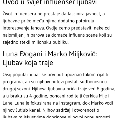
Uvod u svijet influenser ljubavi
Život influensera ne prestaje da fascinira javnost, a
ljubavne priče među njima dodatno potpiruju
interesovanje fanova. Ovdje ćemo predstaviti neke od
najomiljenijih parova sa domaće influens scene koji su
zajedno stekli milionsku publiku.
Luna Đogani i Marko Miljković:
Ljubav koja traje
Ovaj popularni par se prvi put upoznao tokom rijaliti
programa, ali su njihovi putevi postali sudbonosni u
drugoj sezoni. Njihova ljubavna priča traje već 6 godina,
a u braku su 4 godine, ponosni roditelji ćerkica Mije i
Lane. Luna je fokusirana na Instagram, dok Marko vodi
njihov Jutjub kanal. Njihov sadržaj i otvorenost o
ljubavnim iskustvima doprinose njihovoj popularnosti.