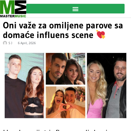
Oni važe za omiljene parove sa
domaće influens scene
S J
6 April, 2026