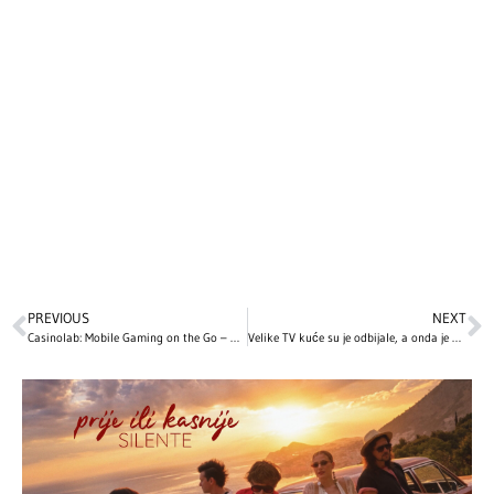
PREVIOUS
NEXT
Casinolab: Mobile Gaming on the Go – Quick Wins & Seamless Slots
Velike TV kuće su je odbijale, a onda je postala najbolja serija svih vremena: Neobična priča krije se iza stvaranja televizijskog remek-dela „Breaking Bad“